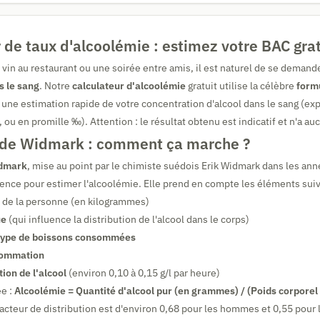
 de taux d'alcoolémie : estimez votre BAC gr
 vin au restaurant ou une soirée entre amis, il est naturel de se demand
s le sang
. Notre
calculateur d'alcoolémie
gratuit utilise la célèbre
form
une estimation rapide de votre concentration d'alcool dans le sang (ex
 ou en promille ‰). Attention : le résultat obtenu est indicatif et n'a au
 de Widmark : comment ça marche ?
idmark
, mise au point par le chimiste suédois Erik Widmark dans les ann
nce pour estimer l'alcoolémie. Elle prend en compte les éléments suiv
de la personne (en kilogrammes)
ue
(qui influence la distribution de l'alcool dans le corps)
e type de boissons consommées
sommation
tion de l'alcool
(environ 0,10 à 0,15 g/l par heure)
ée :
Alcoolémie = Quantité d'alcool pur (en grammes) / (Poids corporel
 facteur de distribution est d'environ 0,68 pour les hommes et 0,55 pour