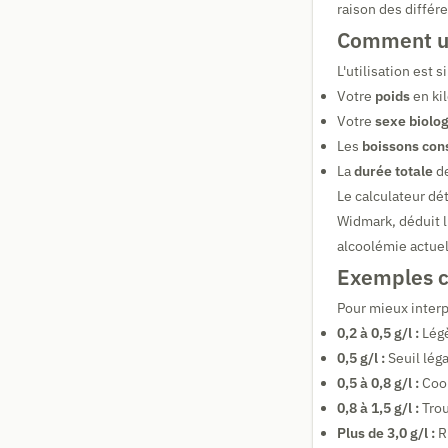
raison des différ
Comment uti
L'utilisation est 
Votre
poids
en ki
Votre
sexe biolo
Les
boissons co
La
durée totale
de
Le calculateur dé
Widmark, déduit l
alcoolémie actuel
Exemples co
Pour mieux interp
0,2 à 0,5 g/l :
Légè
0,5 g/l :
Seuil lég
0,5 à 0,8 g/l :
Coor
0,8 à 1,5 g/l :
Trou
Plus de 3,0 g/l :
Ri