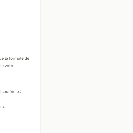
ue la formule de
de votre
alcoolémie :
ens