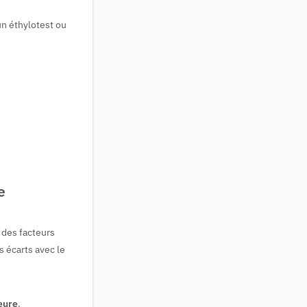
n éthylotest ou
e
 des facteurs
s écarts avec le
heure
.