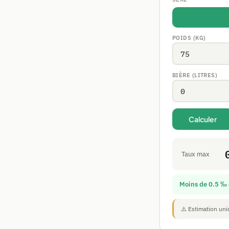
POIDS (KG)
BIÈRE (LITRES)
Calculer
Taux max
Moins de 0.5 ‰ 
⚠️ Estimation un