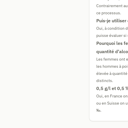
Contrairement aux 
ce processus.
Puis-je utilise
Oui, à condition 
puisse évaluer si 
Pourquoi les f
quantité d'alco
Les femmes ont e
les hommes à poid
élevée à quantité
distincts.
0,5 g/l et 0,5
Oui, en France on
ou en Suisse on u
‰.