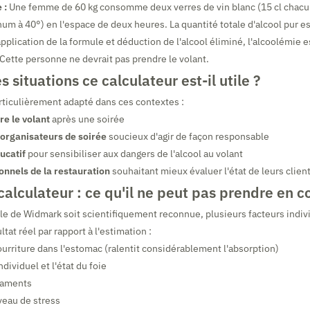
 :
Une femme de 60 kg consomme deux verres de vin blanc (15 cl chacun,
rhum à 40°) en l'espace de deux heures. La quantité totale d'alcool pur e
plication de la formule et déduction de l'alcool éliminé, l'alcoolémie 
 Cette personne ne devrait pas prendre le volant.
 situations ce calculateur est-il utile ?
articulièrement adapté dans ces contextes :
re le volant
après une soirée
 organisateurs de soirée
soucieux d'agir de façon responsable
ucatif
pour sensibiliser aux dangers de l'alcool au volant
onnels de la restauration
souhaitant mieux évaluer l'état de leurs clien
calculateur : ce qu'il ne peut pas prendre en 
le de Widmark soit scientifiquement reconnue, plusieurs facteurs indi
ultat réel par rapport à l'estimation :
urriture dans l'estomac (ralentit considérablement l'absorption)
ividuel et l'état du foie
caments
iveau de stress