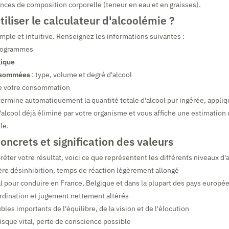
ences de composition corporelle (teneur en eau et en graisses).
liser le calculateur d'alcoolémie ?
simple et intuitive. Renseignez les informations suivantes :
logrammes
gique
nsommées
: type, volume et degré d'alcool
 votre consommation
termine automatiquement la quantité totale d'alcool pur ingérée, appliq
'alcool déjà éliminé par votre organisme et vous affiche une estimation 
le.
ncrets et signification des valeurs
réter votre résultat, voici ce que représentent les différents niveaux d'
re désinhibition, temps de réaction légèrement allongé
al pour conduire en France, Belgique et dans la plupart des pays europé
dination et jugement nettement altérés
bles importants de l'équilibre, de la vision et de l'élocution
sque vital, perte de conscience possible