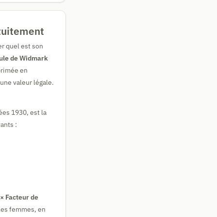
atuitement
er quel est son
ule de Widmark
primée en
cune valeur légale.
ées 1930, est la
ants :
 × Facteur de
 les femmes, en