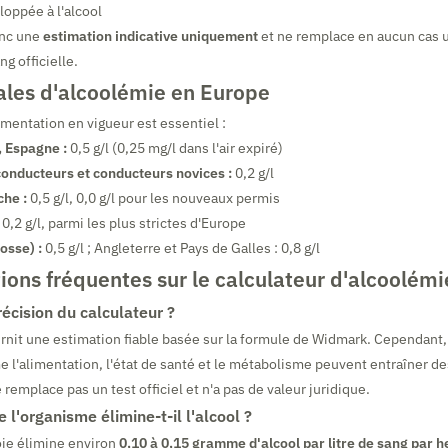
loppée à l'alcool
onc une
estimation indicative uniquement
et ne remplace en aucun cas u
g officielle.
ales d'alcoolémie en Europe
ementation en vigueur est essentiel :
, Espagne :
0,5 g/l (0,25 mg/l dans l'air expiré)
conducteurs et conducteurs novices :
0,2 g/l
che :
0,5 g/l, 0,0 g/l pour les nouveaux permis
0,2 g/l, parmi les plus strictes d'Europe
osse) :
0,5 g/l ; Angleterre et Pays de Galles : 0,8 g/l
ions fréquentes sur le calculateur d'alcoolémi
récision du calculateur ?
urnit une estimation fiable basée sur la formule de Widmark. Cependant,
 l'alimentation, l'état de santé et le métabolisme peuvent entraîner de
ne remplace pas un test officiel et n'a pas de valeur juridique.
e l'organisme élimine-t-il l'alcool ?
oie élimine environ
0,10 à 0,15 gramme d'alcool par litre de sang par 