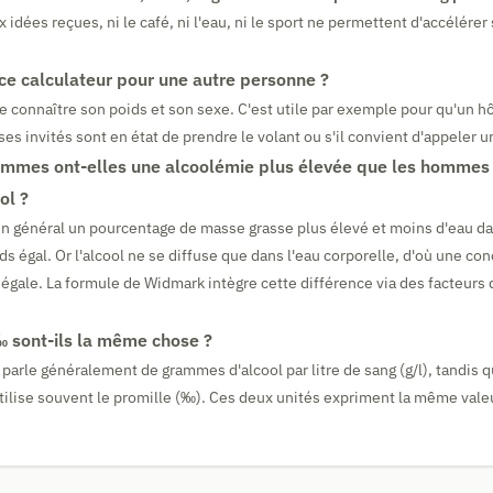
idées reçues, ni le café, ni l'eau, ni le sport ne permettent d'accélérer
r ce calculateur pour une autre personne ?
de connaître son poids et son sexe. C'est utile par exemple pour qu'un h
ses invités sont en état de prendre le volant ou s'il convient d'appeler un
emmes ont-elles une alcoolémie plus élevée que les homme
ol ?
n général un pourcentage de masse grasse plus élevé et moins d'eau da
s égal. Or l'alcool ne se diffuse que dans l'eau corporelle, d'où une con
 égale. La formule de Widmark intègre cette différence via des facteurs 
 ‰ sont-ils la même chose ?
 parle généralement de grammes d'alcool par litre de sang (g/l), tandis
tilise souvent le promille (‰). Ces deux unités expriment la même valeur 