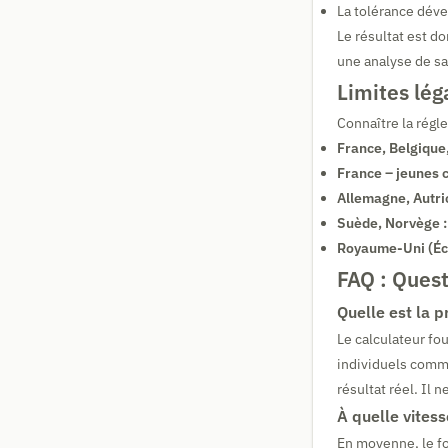
La tolérance déve
Le résultat est d
une analyse de san
Limites lég
Connaître la régl
France, Belgique
France – jeunes 
Allemagne, Autri
Suède, Norvège :
Royaume-Uni (Éc
FAQ : Quest
Quelle est la p
Le calculateur fo
individuels comme
résultat réel. Il 
À quelle vitess
En moyenne, le f