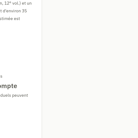
 12° vol.) et un
st d'environ 35
estimée est
ts
compte
viduels peuvent