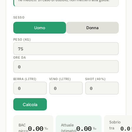
SESSO
Uomo
Donna
PESO (KG)
ORE DA
BIRRA (LITRI)
VINO (LITRI)
SHOT (40%)
Calcola
Sobrio
BAC
Attuale
0.00
0.00
0.0
tra
‰
‰
picco
(stimato)