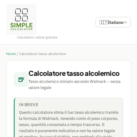
🇮🇹
Italiano
Calcolatrici online gratuite
Home
/
Calcolatore tasso alcolemico
Calcolatore tasso alcolemico
🍺
Tasso alcolemico stimato secondo Widmark – senza
valore legale
IN BREVE
Questo calcolatore stima il tuo tasso alcolemico tramite
la formula di Widmark, tenendo conto di peso corporeo,
sesso, quantità consumata e tempo trascorso. Il
risultato è puramente indicativo e non ha valore legale
né medico. In caso di dubbio, non metterti alla guida.