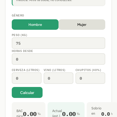
GÉNERO
Hombre
Mujer
PESO (KG)
HORAS DESDE
CERVEZA (LITROS)
VINO (LITROS)
CHUPITOS (40%)
Calcular
Sobrio
BAC
Actual
0.00
0.00
0.0
en
‰
‰
h
pico
(est.)