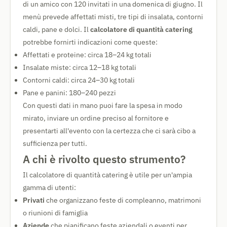
di un amico con 120 invitati in una domenica di giugno. Il
menù prevede affettati misti, tre tipi di insalata, contorni
caldi, pane e dolci. Il
calcolatore di quantità catering
potrebbe fornirti indicazioni come queste:
Affettati e proteine: circa 18–24 kg totali
Insalate miste: circa 12–18 kg totali
Contorni caldi: circa 24–30 kg totali
Pane e panini: 180–240 pezzi
Con questi dati in mano puoi fare la spesa in modo
mirato, inviare un ordine preciso al fornitore e
presentarti all'evento con la certezza che ci sarà cibo a
sufficienza per tutti.
A chi è rivolto questo strumento?
Il calcolatore di quantità catering è utile per un'ampia
gamma di utenti:
Privati
che organizzano feste di compleanno, matrimoni
o riunioni di famiglia
Aziende
che pianificano feste aziendali o eventi per