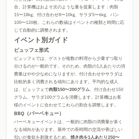
合、計算機はおよそ次のような量を提案します：肉類
15〜18kg、付け合わせ8〜10kg、サラダ5〜6kg、パン
100〜120枚。これらの数値はイベントの種類と時間に応
じて自動的に調整されます。
イベント別ガイド
ビュッフェ形式
ビュッフェでは、ゲストが複数の料理から少量ずつ取り
分けるのが一般的です。そのため、肉類の1人あたりの消
費量はやや少なめになりますが、付け合わせやサラダは
比較的多く消費される傾向にあります。平均的な成人
は、ビュッフェで
肉類150〜200グラム
、付け合わせ150
グラム、サラダ100グラムを消費します。計算機はお客
様のイベントに合わせてこれらの割合を調整します。
BBQ（バーベキュー）
バーベキューイベントは、一般的に肉類の消費量が多く
なる傾向があります。屋外での長時間の交流や香ばしい
匂いが食欲を刺激するため、
焼き肉を1人あたり250〜