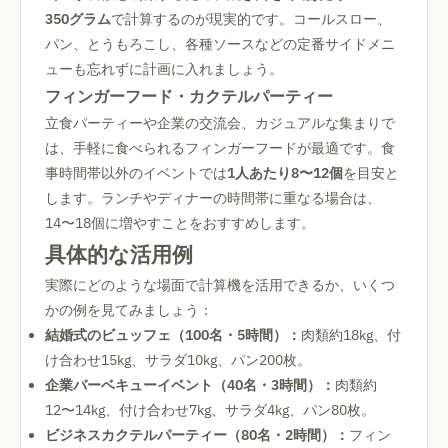
350グラム
で計算するのが現実的です。コールスロー、
パン、とうもろこし、各種ソースなどの定番サイドメニ
ューも忘れずに計画に入れましょう。
フィンガーフード・カクテルパーティー
立食パーティーや企業の交流会、カジュアルな集まりで
は、手軽に食べられるフィンガーフードが最適です。食
事時間帯以外のイベントでは
1人あたり8〜12個
を目安と
します。ランチやディナーの時間帯に重なる場合は、
14〜18個に増やすことをおすすめします。
具体的な活用例
実際にどのような場面で計算機を活用できるか、いくつ
かの例を見てみましょう：
結婚式のビュッフェ（100名・5時間）：
肉類約18kg、付
け合わせ15kg、サラダ10kg、パン200枚。
企業バーベキューイベント（40名・3時間）：
肉類約
12〜14kg、付け合わせ7kg、サラダ4kg、パン80枚。
ビジネスカクテルパーティー（80名・2時間）：
フィン