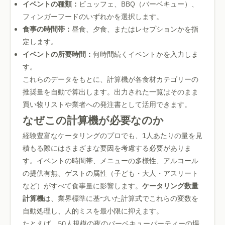
イベントの種類：
ビュッフェ、BBQ（バーベキュー）、
フィンガーフードのいずれかを選択します。
食事の時間帯：
昼食、夕食、またはレセプションかを指
定します。
イベントの所要時間：
何時間続くイベントかを入力しま
す。
これらのデータをもとに、計算機が各食材カテゴリーの
推奨量を自動で算出します。出力された一覧はそのまま
買い物リストや業者への発注書として活用できます。
なぜこの計算機が必要なのか
経験豊富なケータリングのプロでも、1人あたりの量を見
積もる際にはさまざまな要因を考慮する必要がありま
す。イベントの時間帯、メニューの多様性、アルコール
の提供有無、ゲストの属性（子ども・大人・アスリート
など）がすべて食事量に影響します。
ケータリング数量
計算機
は、業界標準に基づいた計算式でこれらの変数を
自動処理し、人的ミスを最小限に抑えます。
たとえば、50人規模の夜のバーベキューパーティーの場