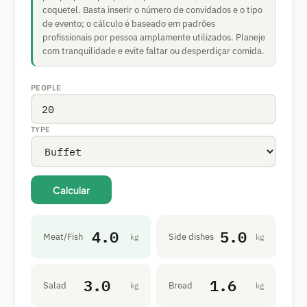
coquetel. Basta inserir o número de convidados e o tipo
de evento; o cálculo é baseado em padrões
profissionais por pessoa amplamente utilizados. Planeje
com tranquilidade e evite faltar ou desperdiçar comida.
PEOPLE
TYPE
Calcular
4.0
5.0
Meat/Fish
Side dishes
kg
kg
3.0
1.6
Salad
Bread
kg
kg