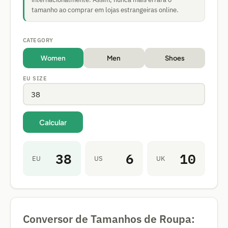
tamanho ao comprar em lojas estrangeiras online.
CATEGORY
Women
Men
Shoes
EU SIZE
Calcular
38
6
10
EU
US
UK
Conversor de Tamanhos de Roupa: