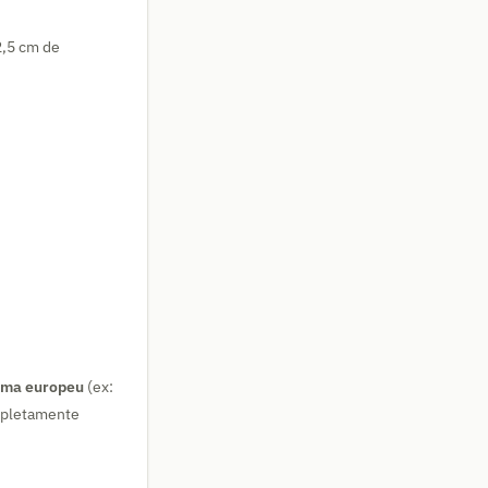
2,5 cm de
ema europeu
(ex:
mpletamente