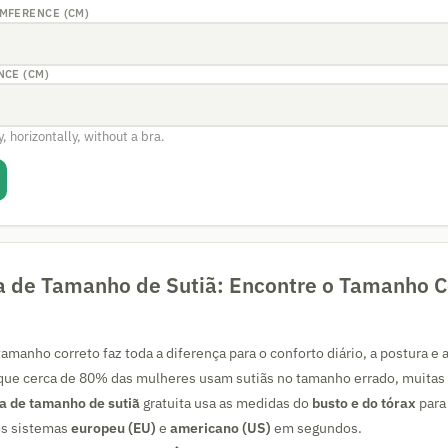
MFERENCE (CM)
NCE (CM)
, horizontally, without a bra.
a de Tamanho de Sutiã: Encontre o Tamanho C
amanho correto faz toda a diferença para o conforto diário, a postura e 
que cerca de 80% das mulheres usam sutiãs no tamanho errado, muitas
a de tamanho de sutiã
gratuita usa as medidas do
busto e do tórax
para 
os sistemas
europeu (EU)
e
americano (US)
em segundos.