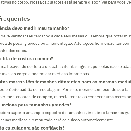
ativas no corpo. Nossa calculadora está sempre disponível para você ver
Frequentes
ência devo medir meu tamanho?
 deve verificar seu tamanho a cada seis meses ou sempre que notar mu
erda de peso, gravidez ou amamentação. Alterações hormonais també
anho dos seios.
 fita de costura comum?
ica flexível de costura é o ideal. Evite fitas rígidas, pois elas não se ad
curvas do corpo e podem dar medidas imprecisas.
entes marcas têm tamanhos diferentes para as mesmas medi
eu próprio padrão de modelagem. Por isso, mesmo conhecendo seu ta
erimentar antes de comprar, especialmente ao conhecer uma marca no
funciona para tamanhos grandes?
ladora suporta um amplo espectro de tamanhos, incluindo tamanhos gra
ir suas medidas e o resultado será calculado automaticamente.
da calculadora são confiáveis?