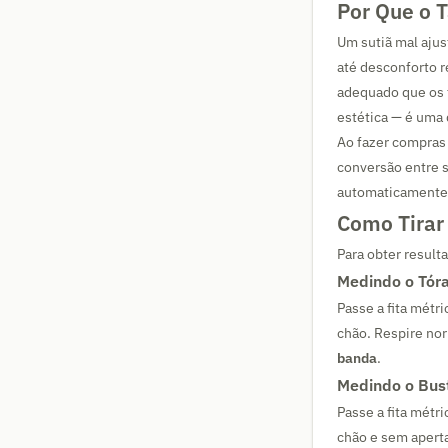
Por Que o 
Um sutiã mal ajus
até desconforto r
adequado que os 
estética — é uma
Ao fazer compras 
conversão entre 
automaticamente,
Como Tirar
Para obter result
Medindo o Tór
Passe a fita métri
chão. Respire no
banda
.
Medindo o Bus
Passe a fita métri
chão e sem apert