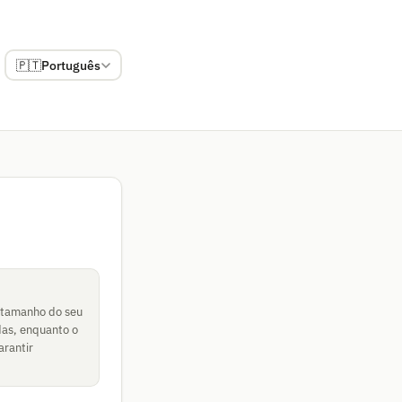
🇵🇹
Português
o tamanho do seu
das, enquanto o
arantir