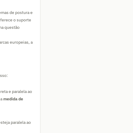
emas de postura e
oferece o suporte
ma questão
arcas europeias, a
asso:
reta e paralela ao
ua
medida de
steja paralela ao