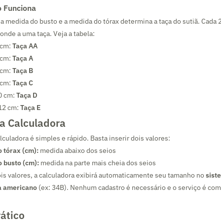
o Funciona
 a medida do busto e a medida do tórax determina a taça do sutiã. Cada 
onde a uma taça. Veja a tabela:
 cm:
Taça AA
 cm:
Taça A
 cm:
Taça B
 cm:
Taça C
0 cm:
Taça D
12 cm:
Taça E
a Calculadora
culadora é simples e rápido. Basta inserir dois valores:
 tórax (cm):
medida abaixo dos seios
o busto (cm):
medida na parte mais cheia dos seios
ois valores, a calculadora exibirá automaticamente seu tamanho no
sist
a americano
(ex: 34B). Nenhum cadastro é necessário e o serviço é co
ático