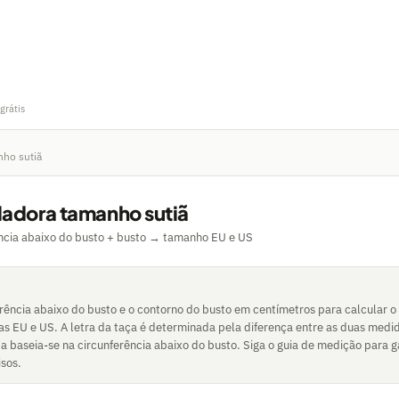
grátis
nho sutiã
ladora tamanho sutiã
ncia abaixo do busto + busto → tamanho EU e US
ferência abaixo do busto e o contorno do busto em centímetros para calcular 
mas EU e US. A letra da taça é determinada pela diferença entre as duas medi
 baseia-se na circunferência abaixo do busto. Siga o guia de medição para g
isos.