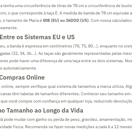
 tenha uma circunferência de tórax de 78 cm e circunferência de busto
 cm, o que corresponde à taça E. A medida de banda de 78 cm equivale 
o, o tamanho de Maria é
80E (EU) ou 36DDD (US)
. Com nossa calculador
neamente.
 Entre os Sistemas EU e US
u, a banda é expressa em centímetros (70, 75, 80...), enquanto no sis
adas (32, 34, 36...). As taças são geralmente representadas pelas mes
res pode haver uma diferença de uma taça entre os dois sistemas. Nos
ão automaticamente.
 Compras Online
 online, sempre verifique qual sistema de tamanhos a marca utiliza. A
icanas têm tabelas de tamanhos diferentes. Conhecer seu tamanho em
 que você compre com confiança em qualquer loja, reduzindo devoluçõe
o Tamanho ao Longo da Vida
iã pode mudar com ganho ou perda de peso, gravidez, amamentação, m
ividade física. Recomenda-se fazer novas medições a cada 6 a 12 meses