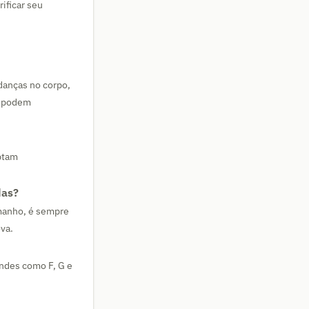
ificar seu
danças no corpo,
m podem
aptam
das?
manho, é sempre
va.
ndes como F, G e