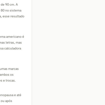
 de 90 cm. A
a 80 no sistema
a, esse resultado
tema americano é
mas letras, mas
sa calculadora
lgumas marcas
 ambos os
s e trocas.
enopausa e até
 ou após