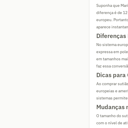
Suponha que Maria
diferença é de 12
europeu. Portant
aparece instanta
Diferenças
No sistema europe
expressa em poleg
em tamanhos maio
faz essa convers
Dicas para
Ao comprar sutiãs
europeias e amer
sistemas permite
Mudanças n
O tamanho do sut
com o nível de at