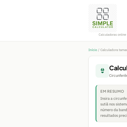
Calculadoras online 
Início
/
Calculadora tama
Calcu
👙
Circunferê
EM RESUMO
Insira a circun
sutiã nos siste
número da banda
resultados prec