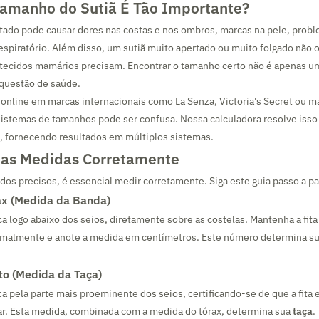
Tamanho do Sutiã É Tão Importante?
tado pode causar dores nas costas e nos ombros, marcas na pele, probl
espiratório. Além disso, um sutiã muito apertado ou muito folgado não 
tecidos mamários precisam. Encontrar o tamanho certo não é apenas u
 questão de saúde.
online em marcas internacionais como La Senza, Victoria's Secret ou m
sistemas de tamanhos pode ser confusa. Nossa calculadora resolve isso
 fornecendo resultados em múltiplos sistemas.
 as Medidas Corretamente
ados precisos, é essencial medir corretamente. Siga este guia passo a p
ax (Medida da Banda)
ca logo abaixo dos seios, diretamente sobre as costelas. Mantenha a fita 
rmalmente e anote a medida em centímetros. Este número determina s
to (Medida da Taça)
ca pela parte mais proeminente dos seios, certificando-se de que a fita e
ar. Esta medida, combinada com a medida do tórax, determina sua
taça
.