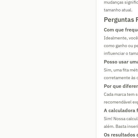
mudanças signific
tamanho atual.
Perguntas 
Com que frequ
Idealmente, você
como ganho ou p
influenciar o tam
Posso usar uma
Sim, uma fita métr
corretamente às 
Por que difer
Cada marca tem s
recomendável exp
A calculadora 
Sim! Nossa calcu
além. Basta inser
Os resultados 