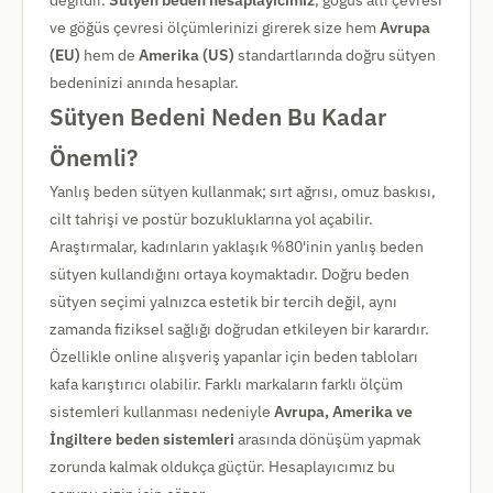
değildir.
Sütyen beden hesaplayıcımız
, göğüs altı çevresi
ve göğüs çevresi ölçümlerinizi girerek size hem
Avrupa
(EU)
hem de
Amerika (US)
standartlarında doğru sütyen
bedeninizi anında hesaplar.
Sütyen Bedeni Neden Bu Kadar
Önemli?
Yanlış beden sütyen kullanmak; sırt ağrısı, omuz baskısı,
cilt tahrişi ve postür bozukluklarına yol açabilir.
Araştırmalar, kadınların yaklaşık %80'inin yanlış beden
sütyen kullandığını ortaya koymaktadır. Doğru beden
sütyen seçimi yalnızca estetik bir tercih değil, aynı
zamanda fiziksel sağlığı doğrudan etkileyen bir karardır.
Özellikle online alışveriş yapanlar için beden tabloları
kafa karıştırıcı olabilir. Farklı markaların farklı ölçüm
sistemleri kullanması nedeniyle
Avrupa, Amerika ve
İngiltere beden sistemleri
arasında dönüşüm yapmak
zorunda kalmak oldukça güçtür. Hesaplayıcımız bu