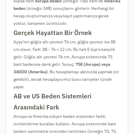
olarak hem
Avrupa beden
(örneğin 75B) hem de
Amerika
beden
(örneğin 34B) sonuçlarını gösterir. Herhangi bir
hesap oluşturmanıza veya kayıt yaptırmanıza gerek
yoktur; tamamen ücretsizdir.
Gerçek Hayattan Bir Örnek
Ayşe'nin göğüs altı çevresi 76 cm, göğüs çevresi ise 88
cm olsun. Fark: 88 - 76 = 12 cm. Bu fark E kup'a karşılık
gelir. Göğüs altı çevresi 76 cm, Avrupa sisteminde 75
bant bedenine denk gelir. Sonuç:
75E (Avrupa) veya
34DDD (Amerika)
. Bu hesaplamayı aklınızda yapmak zor
gelebilir, ancak hesaplayıcımız bunu saniyeler içinde
yapar.
AB ve US Beden Sistemleri
Arasındaki Fark
Avrupa ve Amerika sütyen beden sistemleri farklı
isimlendirme kuralları kullanır. Avrupa sisteminde bant
bedeni santimetre cinsinden verilirken (örneğin 70, 75,