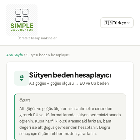
🇹🇷
Türkçe
Ücretsiz hesap makineleri
Ana Sayfa
/
Sütyen beden hesaplayıcı
Sütyen beden hesaplayıcı
👙
Alt göğüs + göğüs ölçüsü → EU ve US beden
ÖZET
Alt göğüs ve göğüs ölçülerinizi santimetre cinsinden
girerek EU ve US formatlarında sütyen bedeninizi anında
öğrenin. Kupa harfi iki ölçü arasındaki farktan, bant
değeri ise alt göğüs çevresinden hesaplanır. Doğru
sonuç için ölçüm rehberimizden yararlanın.