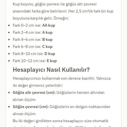
Kup boyutu, göğüs çevresi ile göğüs altı çevresi
arasındaki farka göre belirlenir. Her 2,5 cm'lik fark bir kup
boyutuna karşılık gelir. Örneğin:
Fark 0–2 cm ise:
AA kup
Fark 2–4 cm ise:
A kup
Fark 4–6 cm ise:
B kup
Fark 6–8 cm ise:
C kup
Fark 8–10 cm ise:
D kup
Fark 10–12 cm ise:
E kup
Hesaplayıcı Nasıl Kullanılır?
Hesaplayıcımızı kullanmak son derece basittir. Yalnızca
iki değer girmeniz yeterlidir:
Göğüs altı çevresi (cm):
Göğüslerin hemen altından
alınan ölçüm
Göğüs çevresi (cm):
Göğüslerin en dolgun noktasından
alınan ölçüm
Bu iki değeri girdikten sonra hesaplayıcı size otomatik