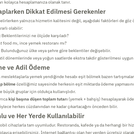
arı kolayca hesaplamanıza olanak tanır.
aplarken Dikkat Edilmesi Gerekenler
elirlerken yalnızca hizmetin kalitesini değil, aşağıdaki faktörleri de gö
rlı olabilir:
:
Beklentilerinizi ne ölçüde karşıladı?
t food mı, ince yemek restoranı mı?
Bulunduğunuz ülke veya şehre göre beklentiler değişebilir.
til dönemlerinde veya yoğun saatlerde ekstra takdir gösterilmesi uygun o
me ve Adil Ödeme
a meslektaşlarla yemek yendiğinde hesabı eşit bölmek bazen tartışmalara 
ap bölme
özelliğimiz sayesinde herkesin eşit miktarda ödeme yapmasını s
le büyük gruplar için oldukça kullanışlıdır.
yrıca
kişi başına düşen toplam tutarı
(yemek + bahşiş) hesaplayarak öde
Böylece herkes cüzdanından ne kadar çıkartacağını önceden bilir.
u ve Her Yerde Kullanılabilir
bil cihazlarla tam uyumludur. Restoranda, kafede ya da herhangi bir h
ayca erişebilirsiniz. İnternet bağlantısı olan her yerden ücretsiz olarak 