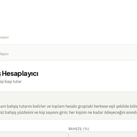
neleri
layıcı
 Hesaplayıcı
işi başı tutar
tam bahşiş tutarını belirler ve toplam hesabı gruptaki herkese eşit şekilde böl
iniz bahşiş yüzdesini ve kişi sayısını girin; her kişinin ne kadar ödeyeceğini anın
BAHŞIŞ (%)