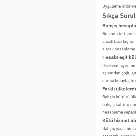
Uygulama indirme
Sıkça Sorul
Bahşiş hesapla
Bu konu tartışmal
ancak bazı kişiler
alarak hesaplama 
Hesabı eşit bö
Herkesin aynı men
açısından çoğu gr
süreci kolaylaştırı
Farklı ülkelerd
Bahşiş kültürü ül
bahşiş kültürü ne
hesaplama yapabil
Kötü hizmet al
Bahşiş yasal bir z