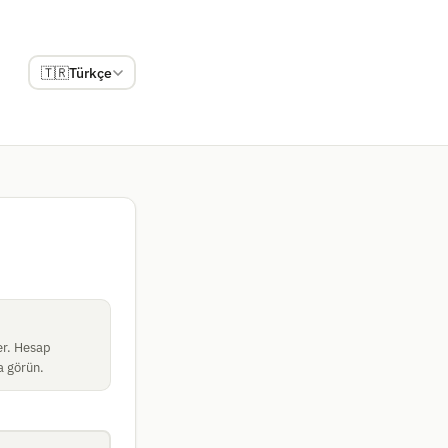
🇹🇷
Türkçe
er. Hesap
da görün.