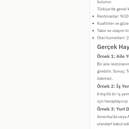
bulunur.
Türkiye'de genel 
Restoranlar: %10
Kuaförler ve güze
Taksi ve ulaşım h
Otel hizmetleri: 2
Gerçek Hay
Örnek 1: Aile 
Bir aile restoranı
girebilir. Sonuç: 
ödemez.
Örnek 2: İş Ye
6 kişilik bir iş 
için hesaplayıcıyı
Örnek 3: Yurt D
Amerika'da veya A
standart kabul edi