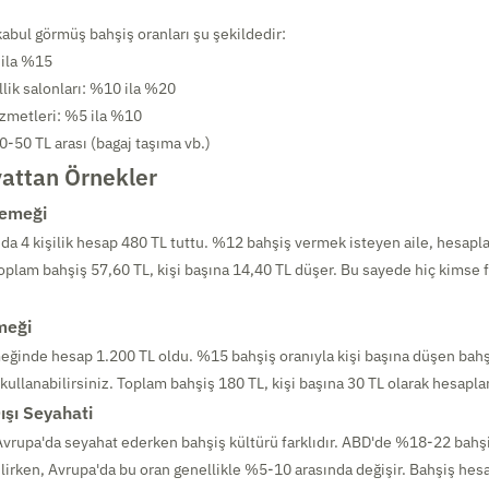
kabul görmüş bahşiş oranları şu şekildedir:
 ila %15
llik salonları: %10 ila %20
izmetleri: %5 ila %10
0-50 TL arası (bagaj taşıma vb.)
attan Örnekler
Yemeği
nda 4 kişilik hesap 480 TL tuttu. %12 bahşiş vermek isteyen aile, hesaplay
Toplam bahşiş 57,60 TL, kişi başına 14,40 TL düşer. Bu sayede hiç kimse f
meği
yemeğinde hesap 1.200 TL oldu. %15 bahşiş oranıyla kişi başına düşen bahş
 kullanabilirsiniz. Toplam bahşiş 180 TL, kişi başına 30 TL olarak hesaplan
ışı Seyahati
vrupa'da seyahat ederken bahşiş kültürü farklıdır. ABD'de %18-22 bah
lirken, Avrupa'da bu oran genellikle %5-10 arasında değişir. Bahşiş hesa