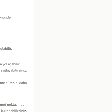
z önünde
labilir.
yol açabilir.
ağlayabilirsiniz.
me sürecini daha
izmet noktasında
kullanabilirsiniz.