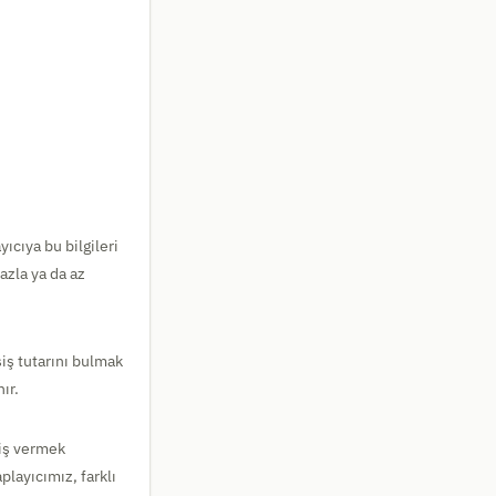
ıcıya bu bilgileri
azla ya da az
iş tutarını bulmak
ır.
şiş vermek
playıcımız, farklı