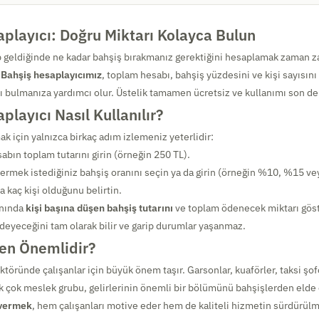
playıcı: Doğru Miktarı Kolayca Bulun
 geldiğinde ne kadar bahşiş bırakmanız gerektiğini hesaplamak zaman 
.
Bahşiş hesaplayıcımız
, toplam hesabı, bahşiş yüzdesini ve kişi sayısını
rı bulmanıza yardımcı olur. Üstelik tamamen ücretsiz ve kullanımı son de
playıcı Nasıl Kullanılır?
k için yalnızca birkaç adım izlemeniz yeterlidir:
bın toplam tutarını girin (örneğin 250 TL).
ermek istediğiniz bahşiş oranını seçin ya da girin (örneğin %10, %15 v
 kaç kişi olduğunu belirtin.
anında
kişi başına düşen bahşiş tutarını
ve toplam ödenecek miktarı göst
deyeceğini tam olarak bilir ve garip durumlar yaşanmaz.
en Önemlidir?
töründe çalışanlar için büyük önem taşır. Garsonlar, kuaförler, taksi şof
pek çok meslek grubu, gelirlerinin önemli bir bölümünü bahşişlerden elde
 vermek
, hem çalışanları motive eder hem de kaliteli hizmetin sürdürül