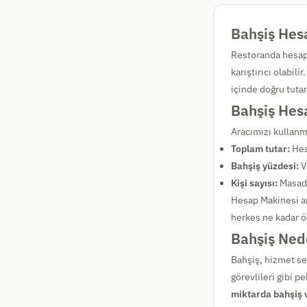
Bahşiş Hesa
Restoranda hesap
karıştırıcı olabilir
içinde doğru tuta
Bahşiş Hesa
Aracımızı kullanma
Toplam tutar:
Hesa
Bahşiş yüzdesi:
V
Kişi sayısı:
Masada
Hesap Makinesi 
herkes ne kadar ö
Bahşiş Ned
Bahşiş, hizmet sek
görevlileri gibi 
miktarda bahşiş