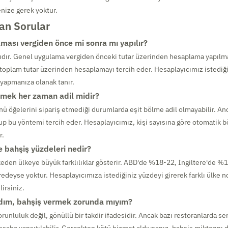
nize gerek yoktur.
an Sorular
ması vergiden önce mi sonra mı yapılır?
ıdır. Genel uygulama vergiden önceki tutar üzerinden hesaplama yapılm
 toplam tutar üzerinden hesaplamayı tercih eder. Hesaplayıcımız istediği
yapmanıza olanak tanır.
lmek her zaman adil midir?
ü öğelerini sipariş etmediği durumlarda eşit bölme adil olmayabilir. Anc
up bu yöntemi tercih eder. Hesaplayıcımız, kişi sayısına göre otomatik 
r.
e bahşiş yüzdeleri nedir?
keden ülkeye büyük farklılıklar gösterir. ABD'de %18-22, İngiltere'de %
redeyse yoktur. Hesaplayıcımıza istediğiniz yüzdeyi girerek farklı ülke 
irsiniz.
dım, bahşiş vermek zorunda mıyım?
orunluluk değil, gönüllü bir takdir ifadesidir. Ancak bazı restoranlarda ser