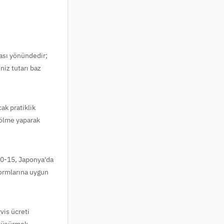
ası yönündedir;
niz tutarı baz
ak pratiklik
bölme yaparak
10-15, Japonya'da
normlarına uygun
vis ücreti