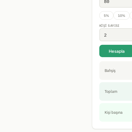
5%
10%
KIŞI SAYISI
Hesapla
Bahşiş
Toplam
Kişi başına