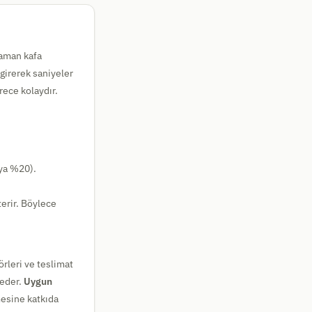
zaman kafa
 girerek saniyeler
rece kolaydır.
eya %20).
erir. Böylece
örleri ve teslimat
 eder.
Uygun
mesine katkıda