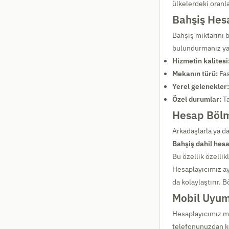
ülkelerdeki oranl
Bahşiş Hes
Bahşiş miktarını b
bulundurmanız yara
Hizmetin kalitesi
Mekanın türü:
Fas
Yerel gelenekler:
Özel durumlar:
Ta
Hesap Böl
Arkadaşlarla ya d
Bahşiş dahil hes
Bu özellik özellik
Hesaplayıcımız a
da kolaylaştırır. 
Mobil Uyuml
Hesaplayıcımız mo
telefonunuzdan kol