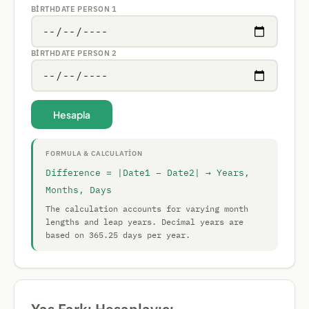
BIRTHDATE PERSON 1
BIRTHDATE PERSON 2
Hesapla
FORMULA & CALCULATION
Difference = |Date1 − Date2| → Years,
Months, Days
The calculation accounts for varying month
lengths and leap years. Decimal years are
based on 365.25 days per year.