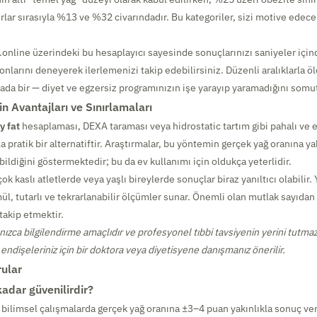
rlar sırasıyla %13 ve %32 civarındadır. Bu kategoriler, sizi motive edecek
online üzerindeki bu hesaplayıcı sayesinde sonuçlarınızı saniyeler içinde
larını deneyerek ilerlemenizi takip edebilirsiniz. Düzenli aralıklarla
ada bir — diyet ve egzersiz programınızın işe yarayıp yaramadığını somut
n Avantajları ve Sınırlamaları
y fat
hesaplaması, DEXA taraması veya hidrostatic tartım gibi pahalı ve e
 pratik bir alternatiftir. Araştırmalar, bu yöntemin gerçek yağ oranına y
bildiğini göstermektedir; bu da ev kullanımı için oldukça yeterlidir.
çok kaslı atletlerde veya yaşlı bireylerde sonuçlar biraz yanıltıcı olabilir.
mül, tutarlı ve tekrarlanabilir ölçümler sunar. Önemli olan mutlak sayıda
takip etmektir.
nızca bilgilendirme amaçlıdır ve profesyonel tıbbi tavsiyenin yerini tutmaz
 endişeleriniz için bir doktora veya diyetisyene danışmanız önerilir.
rular
adar güvenilirdir?
bilimsel çalışmalarda gerçek yağ oranına ±3–4 puan yakınlıkla sonuç ver