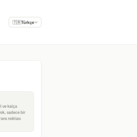
🇹🇷
Türkçe
l ve kalça
yok, sadece bir
erans noktası