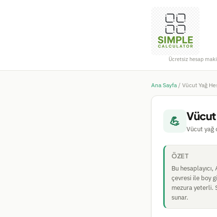
Ücretsiz hesap maki
Ana Sayfa
/
Vücut Yağ Hes
Vücut
💪
Vücut yağ
ÖZET
Bu hesaplayıcı,
çevresi ile boy 
mezura yeterli. 
sunar.