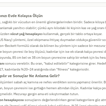
ınızı Evde Kolayca Ölçün
 sağlıklı bir vücudun en önemli göstergelerinden biridir. Sadece kiloya b
anlamak yanıltıcı olabilir; çünkü aynı kilodaki iki kişinin kas ve yağ oranı
u yüzden
vücut yağ hesaplayıcı
kullanmak, gerçek bir tablo ortaya koyar.
S Navy) yöntemi, özel ekipmana ihtiyaç duymadan oldukça güvenilir son
n-Beckett formülü olarak da bilinen bu yöntem için sadece bir mezura y
ve boyun çevresi ile boy ölçüsü; kadınlar için ise ek olarak kalça çevresi d
yunda, 85 cm bel ve 38 cm boyun çevresine sahip bir erkek için bu hesa
anı
sonucu verebilir. Bu oran, "kabul edilebilir" kategorisine girer. Hedef
, kadınlarda %20–24 aralığında olan "fitness" kategorisidir.
pılır ve Sonuçlar Ne Anlama Gelir?
ölçümleri sabah aç karnına ve nefes verdikten sonra yapmanız önerilir. B
n, boyun çevresini ise gırtlağın hemen altından ölçün. Kadınlar kalça çe
çmelidir. Mezurayı gergin ama eti sıkıştırmadan tutun.
n hesaplayıcısı
sonuçlarını değerlendirirken genel kategorilere göz atm
ın altı "temel yağ" düzeyi olarak kabul edilirken, %25 üzeri obezite sınırı