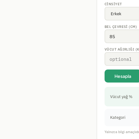
CINSIYET
BEL ÇEVRESI (CM)
VÜCUT AĞIRLIĞI (K
Hesapla
Vücut yağ %
Kategori
Yalnızca bilgi amaçlıdı