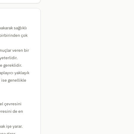
akarak sağlıklı
 birbirinden çok
uçlar veren bir
eterlidir.
e gereklidir.
playıcı yaklaşık
 ise genellikle
el çevresini
vresini de en
ak işe yarar.
na girer.