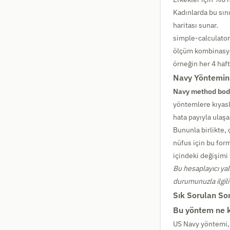
Kadınlarda bu sını
haritası sunar.
simple-calculator.
ölçüm kombinasyon
örneğin her 4 haft
Navy Yöntemini
Navy method bod
yöntemlere kıyasla
hata payıyla ulaşa
Bununla birlikte, 
nüfus için bu for
içindeki değişimi 
Bu hesaplayıcı yal
durumunuzla ilgili
Sık Sorulan So
Bu yöntem ne k
US Navy yöntemi, 