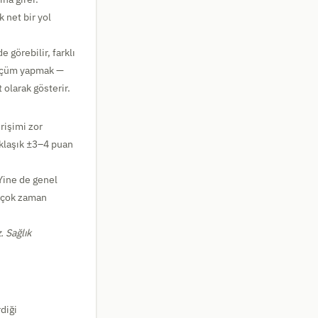
 net bir yol
 görebilir, farklı
 ölçüm yapmak —
 olarak gösterir.
rişimi zor
aklaşık ±3–4 puan
 Yine de genel
n çok zaman
. Sağlık
diği