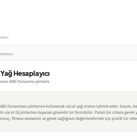
neleri
aplayıcı
 Yağ Hesaplayıcı
 oranı ABD Donanma yöntemi
 ABD Donanması yöntemini kullanarak vücut yağ oranını tahmin eder; boyun, be
gibi vücut ölçümlerine dayanan güvenilir bir formüldür. Pahalı bir cihaza gerek 
Sonuç, fitness seviyenizi ve genel sağlığınızı değerlendirmek için pratik bir ref