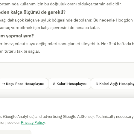
 ortamında kullanım için bu doğruluk oranı oldukça tatmin edicidir.
neden kalça ölçümü de gerekli?
yağı daha çok kalça ve uyluk bölgesinde depolanır. Bu nedenle Hodgdon
sonuç verebilmek için kalça çevresini de hesaba katar.
çüm yapmalıyım?
ilmez; vücut suyu değişimleri sonuçları etkileyebilir. Her 3–4 haftada bi
 tutarlı takibi sağlar.
⇢ Koşu Pace Hesaplayıcı
⊛ Kalori Hesaplayıcı
⊖ Kalori Açığı Hesaplay
Simple Calculator
cs (Google Analytics) and advertising (Google AdSense). Technically necessary
Impressum
|
Privacy
|
Terms
|
🍪 Cookies
ion, see our
Privacy Policy
.
Garantisiz. © 2026 CAESS GmbH