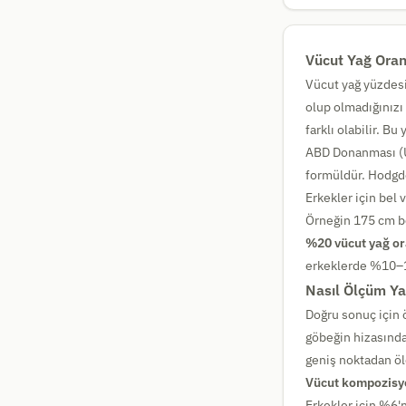
Vücut Yağ Oran
Vücut yağ yüzdesi,
olup olmadığınızı 
farklı olabilir. B
ABD Donanması (U
formüldür. Hodgdo
Erkekler için bel 
Örneğin 175 cm bo
%20 vücut yağ or
erkeklerde %10–17
Nasıl Ölçüm Ya
Doğru sonuç için 
göbeğin hizasında
geniş noktadan öl
Vücut kompozisyo
Erkekler için %6'n