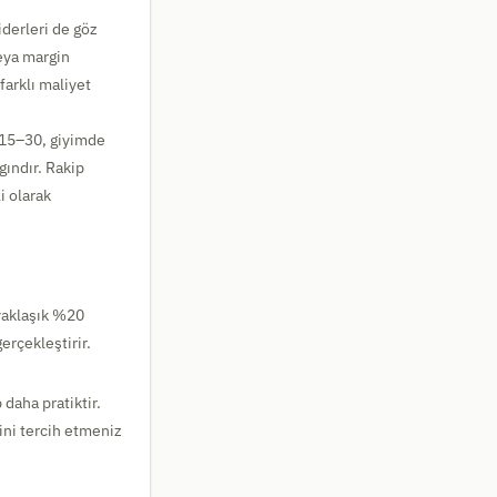
iderleri de göz
eya margin
farklı maliyet
%15–30, giyimde
ındır. Rakip
i olarak
yaklaşık %20
erçekleştirir.
daha pratiktir.
ini tercih etmeniz