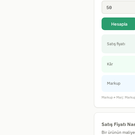
Hesapla
Satış fiyatı
Kâr
Markup
Markup ≠ Marj: Markup 
Satış Fiyatı Na
Bir ürünün maliyet