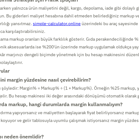
rken yalnızca ürün maliyetini değil, kargo, depolama, iade gibi dolaylı g
. Bu giderleri maliyet hesabına dahil etmeden belirlediğiniz markup v
rlılığı yansıtmaz.
simple-calculator.online
üzerindeki bu araç sayesinde 
ca karşılaştırabilirsiniz.
lama markup oranları büyük farklılık gösterir. Gıda perakendeciliğinde 
nik aksesuarlarda ise %200'ün üzerinde markup uygulamak oldukça yayg
ef kâr marjınızı dengeli biçimde yönetmek için bu hesap makinesini düzenl
olaylaştırır.
rular
ni margin yüzdesine nasıl çevirebilirim?
şöyledir: Margin% = Markup% ÷ (1 + Markup%). Örneğin %25 markup, 
gelir. Bu hesap makinesi iki değer arasındaki dönüşümü otomatik olarak g
rda markup, hangi durumlarda margin kullanmalıyım?
ndırma yapıyorsanız ve maliyetten başlayarak fiyat belirliyorsanız markup 
 koyuyor ve gelir tablosuyla uyumlu çalışmak istiyorsanız margin yüzdes
bı neden önemlidir?