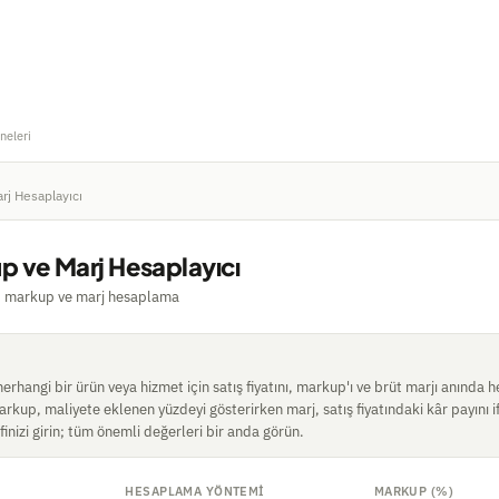
neleri
rj Hesaplayıcı
p ve Marj Hesaplayıcı
tı, markup ve marj hesaplama
herhangi bir ürün veya hizmet için satış fiyatını, markup'ı ve brüt marjı anında
arkup, maliyete eklenen yüzdeyi gösterirken marj, satış fiyatındaki kâr payını i
finizi girin; tüm önemli değerleri bir anda görün.
HESAPLAMA YÖNTEMI
MARKUP (%)