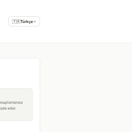
🇹🇷
Türkçe
 hesaplamanıza
fade eder.