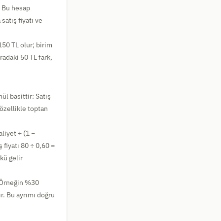
r. Bu hesap
atış fiyatı ve
150 TL olur; birim
radaki 50 TL fark,
l basittir: Satış
özellikle toptan
aliyet ÷ (1 −
fiyatı 80 ÷ 0,60 =
kü gelir
. Örneğin %30
r. Bu ayrımı doğru