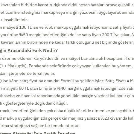
 kavramları birbirine karıştırıldığında ciddi hesap hataları ortaya çıkabili
et üzerine istediğiniz markup veya margin yüzdesini uygulayarak anında s
 ulaşabilirsiniz.
n maliyeti 100 TL ise ve %50 markup uygulamak istiyorsanız satış fiyatı 
 Aynı ürüne %50 margin hedeflediğinizde ise satış fiyatı 200 TL'ye çıkar. A
kavramlarının birbirinden ne kadar farklı olduğunu net biçimde gösterir.
gin Arasındaki Fark Nedir?
n üzerine eklenen kâr yüzdesidir ve maliyet baz alınarak hesaplanır. Formü
× (1 + Markup%). Perakende sektöründe çok yaygın kullanılan bu yöntem, 
tan işletmelerde tercih edilir.
)
ise kârın satış fiyatına oranıdır. Formül şu şekilde işler: Satış Fiyatı = M
 maliyeti 80 TL olan bir ürüne %40 margin uygulamak istediğinizde satış 
uhasebe ve finansal raporlamada genellikle margin yüzdesi kullanılır çün
lık göstergeleriyle doğrudan örtüşür.
tırmak, hedeflediğinizden çok daha düşük kâr elde etmenize yol açabilir
 markup uyguladığınızda gerçek kâr marjınız yalnızca %23 civarında kalı
ırma stratejinizi sağlam bir temele oturtur.
ırma Stratejisi İçin Pratik İpuçları