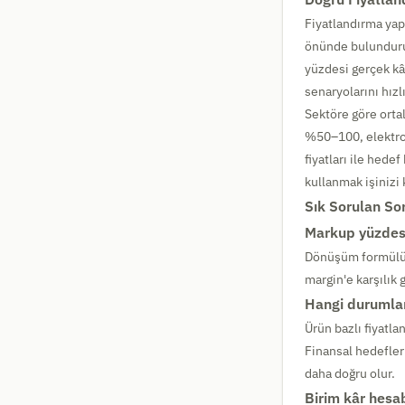
Fiyatlandırma yapa
önünde bulundurun
yüzdesi gerçek kâ
senaryolarını hızlı
Sektöre göre orta
%50–100, elektro
fiyatları ile hed
kullanmak işinizi k
Sık Sorulan So
Markup yüzdesi
Dönüşüm formülü 
margin'e karşılık 
Hangi durumla
Ürün bazlı fiyatla
Finansal hedefler
daha doğru olur.
Birim kâr hesa