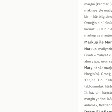
margin (kâr marjı)
makinesiyle maliy
birim kâr bilgisine
Örneğin bir ürünü
kârınız 50 TL'dir.
markup ve margin 
Markup ile Mar
Markup
, maliyeti
Fiyatı = Maliyet 
alım yapıp ürün sa
Margin (kâr marjı
Margin%). Örneğin
133,33 TL olur. M
tablosundaki kârlı
İki kavramı karış
margin yerine %30
anlamak, fiyatland
Doğru Fiyatland