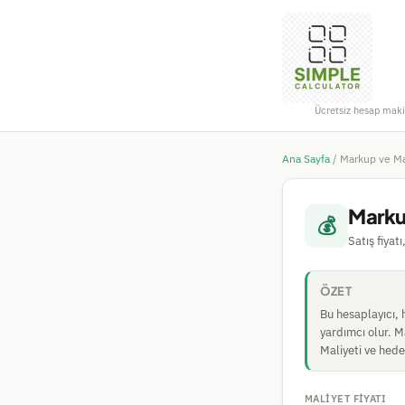
Ücretsiz hesap maki
Ana Sayfa
/
Markup ve Ma
Marku
💰
Satış fiya
ÖZET
Bu hesaplayıcı, 
yardımcı olur. M
Maliyeti ve hede
MALIYET FIYATI