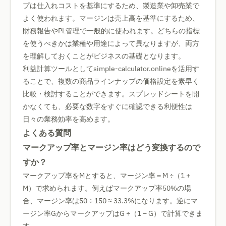
プは仕入れコストを基準にするため、製造業や卸売業で
よく使われます。マージンは売上高を基準にするため、
財務報告やPL管理で一般的に使われます。どちらの指標
を使うべきかは業種や用途によって異なりますが、両方
を理解しておくことがビジネスの基礎となります。
利益計算ツールとしてsimple-calculator.onlineを活用す
ることで、複数の商品ラインナップの価格設定を素早く
比較・検討することができます。スプレッドシートを開
かなくても、必要な数字をすぐに確認できる利便性は
日々の業務効率を高めます。
よくある質問
マークアップ率とマージン率はどう変換するので
すか？
マークアップ率をMとすると、マージン率＝M ÷（1 +
M）で求められます。例えばマークアップ率50%の場
合、マージン率は50 ÷ 150 ≈ 33.3%になります。逆にマ
ージン率GからマークアップはG ÷（1 − G）で計算できま