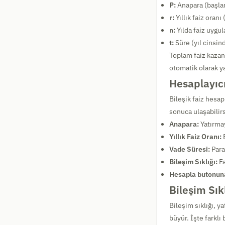
P:
Anapara (başlan
r:
Yıllık faiz oran
n:
Yılda faiz uygul
t:
Süre (yıl cinsin
Toplam faiz kazanc
otomatik olarak ya
Hesaplayıcı
Bileşik faiz hesap
sonuca ulaşabilirs
Anapara:
Yatırmay
Yıllık Faiz Oranı:
B
Vade Süresi:
Para
Bileşim Sıklığı:
Fa
Hesapla butonuna
Bileşim Sık
Bileşim sıklığı, ya
büyür. İşte farklı 