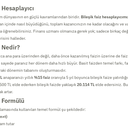
z Hesaplayıcı
rım dünyasının en güçlü kavramlarından biridir.
Bileşik faiz hesaplayıcımı
n içinde nasıl büyüdüğünü, toplam kazancınızın ne kadar olacağını ve 
ca öğrenebilirsiniz. Finans uzmanı olmanıza gerek yok; sadece birkaç değe
isini halleder.
z Nedir?
ızca ana para üzerinden değil, daha önce kazanılmış faizin üzerine de faiz
u sayede paranız her dönem daha hızlı büyür. Basit faizden temel farkı, f
raki dönemin tabanını oluşturmasıdır.
TL
anaparanızı yıllık
%15 faiz
oranıyla 5 yıl boyunca bileşik faize yatırdığı
500 TL elde ederken bileşik faizde yaklaşık
20.114 TL
elde edersiniz. Bu
k artar.
z Formülü
plamasında kullanılan temel formül şu şekildedir:
(n×t)
am tutar