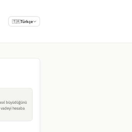
🇹🇷
Türkçe
 nasıl büyüdüğünü
ve vadeyi hesaba