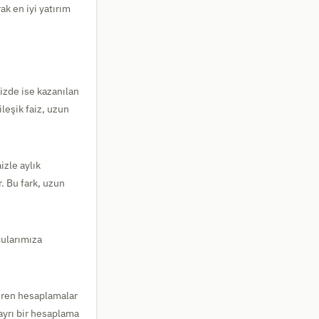
ak en iyi yatırım
aizde ise kazanılan
leşik faiz, uzun
izle aylık
r. Bu fark, uzun
cularımıza
çeren hesaplamalar
 ayrı bir hesaplama