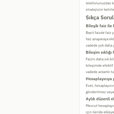
telefonunuzdan kol
stratejisini belirl
Sıkça Sorul
Bileşik faiz ile
Basit faizde faiz 
faiz anaparaya ek
vadede çok daha y
Bileşim sıklığı
Faizin daha sık bil
bileşimde efektif 
vadede anlamlı tu
Hesaplayıcıya 
Evet, hesaplayıcım
gönderilmez veya k
Aylık düzenli 
Mevcut hesaplayıc
için ileride ekley