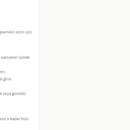
şlemleri sizin için
 saniyeler içinde
rin.
k girin.
lık veya günlük).
anız o kadar hızlı