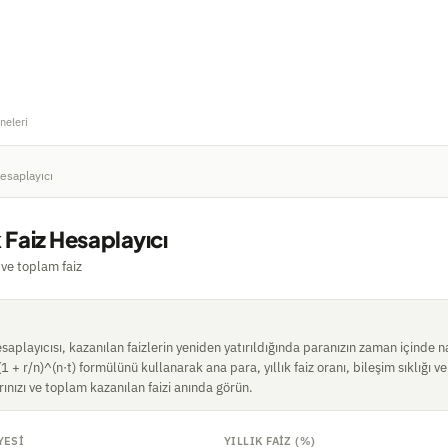
neleri
Hesaplayıcı
k Faiz Hesaplayıcı
 ve toplam faiz
hesaplayıcısı, kazanılan faizlerin yeniden yatırıldığında paranızın zaman içinde
 (1 + r/n)^(n·t) formülünü kullanarak ana para, yıllık faiz oranı, bileşim sıklığı 
rınızı ve toplam kazanılan faizi anında görün.
YESI
YILLIK FAIZ (%)