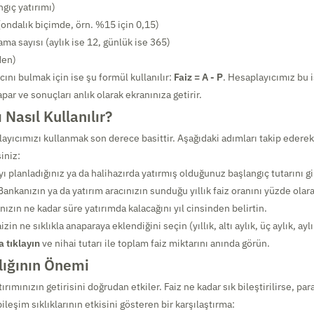
gıç yatırımı)
ı (ondalık biçimde, örn. %15 için 0,15)
ama sayısı (aylık ise 12, günlük ise 365)
den)
ını bulmak için ise şu formül kullanılır:
Faiz = A - P
. Hesaplayıcımız bu i
par ve sonuçları anlık olarak ekranınıza getirir.
 Nasıl Kullanılır?
layıcımızı kullanmak son derece basittir. Aşağıdaki adımları takip ederek
iniz:
ı planladığınız ya da halihazırda yatırmış olduğunuz başlangıç tutarını gi
ankanızın ya da yatırım aracınızın sunduğu yıllık faiz oranını yüzde olara
nızın ne kadar süre yatırımda kalacağını yıl cinsinden belirtin.
izin ne sıklıkla anaparaya eklendiğini seçin (yıllık, altı aylık, üç aylık, ay
 tıklayın
ve nihai tutarı ile toplam faiz miktarını anında görün.
lığının Önemi
tırımınızın getirisini doğrudan etkiler. Faiz ne kadar sık bileştirilirse, par
bileşim sıklıklarının etkisini gösteren bir karşılaştırma: