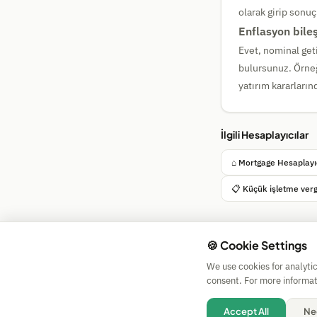
olarak girip sonuçl
Enflasyon bileşi
Evet, nominal getir
bulursunuz. Örneğ
yatırım kararları
İlgili Hesaplayıcılar
⌂ Mortgage Hesaplayı
📋 Küçük işletme verg
🍪 Cookie Settings
We use cookies for analyti
consent. For more informat
Accept All
Ne