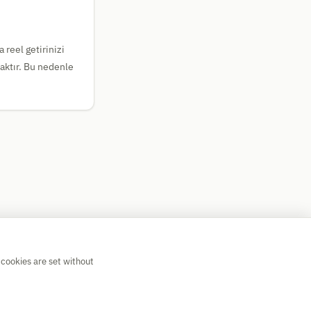
a reel getirinizi
caktır. Bu nedenle
 cookies are set without
💡 Suggest a calculator