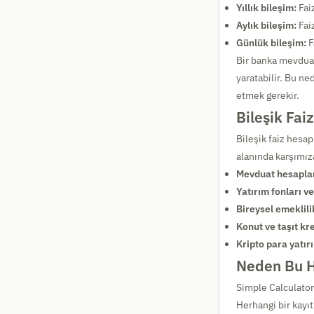
Yıllık bileşim:
Faiz
Aylık bileşim:
Faiz
Günlük bileşim:
F
Bir banka mevduatı
yaratabilir. Bu ne
etmek gerekir.
Bileşik Fai
Bileşik faiz hesap
alanında karşımıza
Mevduat hesaplar
Yatırım fonları ve
Bireysel emeklili
Konut ve taşıt kre
Kripto para yatırı
Neden Bu H
Simple Calculator
Herhangi bir kayı