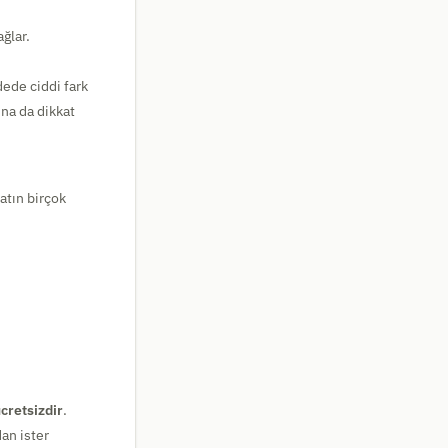
ağlar.
dede ciddi fark
ına da dikkat
atın birçok
.
cretsizdir
.
an ister