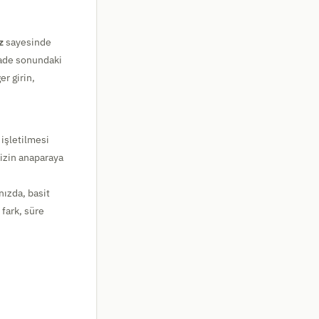
z
sayesinde
vade sonundaki
r girin,
 işletilmesi
aizin anaparaya
nızda, basit
 fark, süre