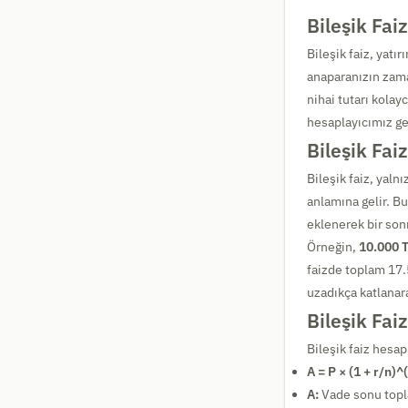
Bileşik Fai
Bileşik faiz, yatı
anaparanızın zama
nihai tutarı kolay
hesaplayıcımız ger
Bileşik Fai
Bileşik faiz, yaln
anlamına gelir. B
eklenerek bir son
Örneğin,
10.000 
faizde toplam 17.
uzadıkça katlanara
Bileşik Fai
Bileşik faiz hesa
A = P × (1 + r/n)^
A:
Vade sonu topl