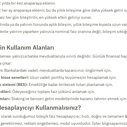
 yılda bir kez anaparaya eklenir.
 her ay anaparaya eklenir, bu da yıllık bileşime göre daha yüksek getiri s
aiz her gün bileştirilir, en yüksek etkin getiriyi sunar.
nda ya da yatırım fonunda aylık bileşim, yıllık bileşime kıyasla uzun va
denle yatırım yaparken yalnızca nominal faiz oranına değil, bileşim sıklığ
zin Kullanım Alanları
laması yalnızca banka mevduatlarıyla sınırlı değildir. Günlük finansal hay
 çıkar:
ı:
Bankalardaki vadeli mevduatlarda kazancınızı öngörmek için.
 hisse senetleri:
Uzun vadeli portföy büyümesini hesaplamak için.
k sistemi (BES):
Emekliliğe kadar birikecek tutarı planlamak için.
dileri:
Ödeyeceğiniz toplam faiz yükünü anlamak için.
mları:
Staking ve benzeri getiri modellerinde kazancı tahmin etmek için
esaplayıcıyı Kullanmalısınız?
 olarak sunduğumuz bileşik faiz hesaplayıcısı; hızlı, doğru ve tamamen
ü
t gerektirmez, reklam engellemez, mobil uyumludur. İster bilgisayarınızd