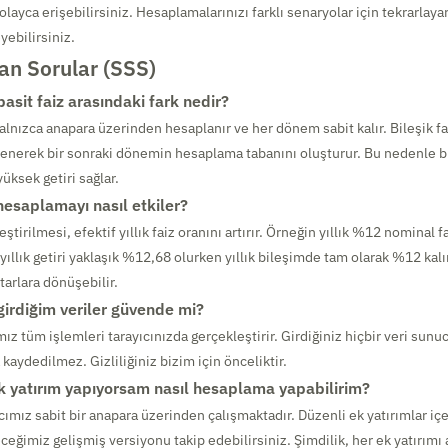
ayca erişebilirsiniz. Hesaplamalarınızı farklı senaryolar için tekrarlayar
eyebilirsiniz.
an Sorular (SSS)
 basit faiz arasındaki fark nedir?
yalnızca anapara üzerinden hesaplanır ve her dönem sabit kalır. Bileşik f
lenerek bir sonraki dönemin hesaplama tabanını oluşturur. Bu nedenle bi
üksek getiri sağlar.
 hesaplamayı nasıl etkiler?
eştirilmesi, efektif yıllık faiz oranını artırır. Örneğin yıllık %12 nominal fa
yıllık getiri yaklaşık %12,68 olurken yıllık bileşimde tam olarak %12 kalı
tarlara dönüşebilir.
girdiğim veriler güvende mi?
ız tüm işlemleri tarayıcınızda gerçekleştirir. Girdiğiniz hiçbir veri sunu
aydedilmez. Gizliliğiniz bizim için önceliktir.
ek yatırım yapıyorsam nasıl hesaplama yapabilirim?
ımız sabit bir anapara üzerinden çalışmaktadır. Düzenli ek yatırımlar i
eceğimiz gelişmiş versiyonu takip edebilirsiniz. Şimdilik, her ek yatırımı