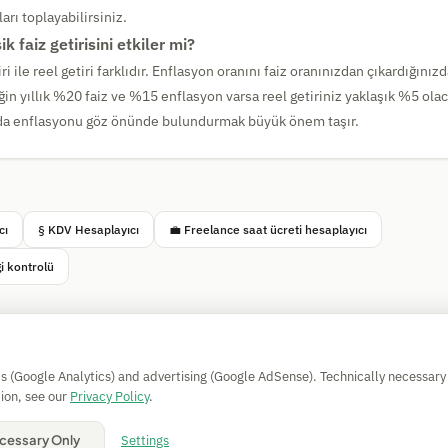
arı toplayabilirsiniz.
k faiz getirisini etkiler mi?
i ile reel getiri farklıdır. Enflasyon oranını faiz oranınızdan çıkardığınızd
in yıllık %20 faiz ve %15 enflasyon varsa reel getiriniz yaklaşık %5 ola
nda enflasyonu göz önünde bulundurmak büyük önem taşır.
cı
§ KDV Hesaplayıcı
💼 Freelance saat ücreti hesaplayıcı
i kontrolü
Simple Calculator
cs (Google Analytics) and advertising (Google AdSense). Technically necessary
Impressum
|
Privacy
|
Terms
|
🍪 Cookies
ion, see our
Privacy Policy
.
Garantisiz. © 2026 CAESS GmbH
Settings
cessary Only