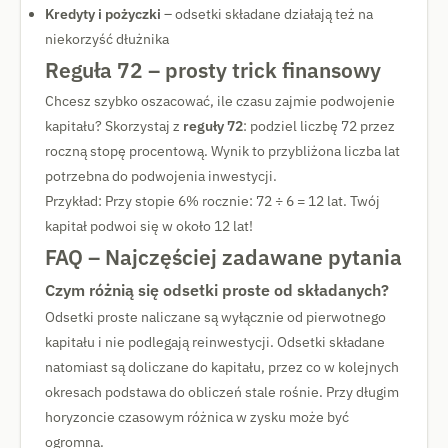
Kredyty i pożyczki
– odsetki składane działają też na
niekorzyść dłużnika
Reguła 72 – prosty trick finansowy
Chcesz szybko oszacować, ile czasu zajmie podwojenie
kapitału? Skorzystaj z
reguły 72
: podziel liczbę 72 przez
roczną stopę procentową. Wynik to przybliżona liczba lat
potrzebna do podwojenia inwestycji.
Przykład: Przy stopie 6% rocznie: 72 ÷ 6 = 12 lat. Twój
kapitał podwoi się w około 12 lat!
FAQ – Najczęściej zadawane pytania
Czym różnią się odsetki proste od składanych?
Odsetki proste naliczane są wyłącznie od pierwotnego
kapitału i nie podlegają reinwestycji. Odsetki składane
natomiast są doliczane do kapitału, przez co w kolejnych
okresach podstawa do obliczeń stale rośnie. Przy długim
horyzoncie czasowym różnica w zysku może być
ogromna.