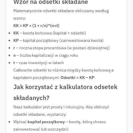
Wzór na odsetki składane
Matematycznie odsetki składane obliczamy według
wzoru:
KK = KP × (1 + r/n)^(n×t)
KK
– kwota końcowa (kapitał + odsetki)
KP
– kapitał początkowy (zainwestowana kwota)
r
– roczna stopa procentowa (w postaci dziesiętnej)
n
– liczba kapitalizacji w ciągu roku
t
– czas inwestycji w latach
Całkowite odsetki to różnica między kwotą końcową a
kapitałem początkowym:
Odsetki = KK – KP
.
Jak korzystać z kalkulatora odsetek
składanych?
Nasz kalkulator jest prosty i intuicyjny. Aby obliczyć
odsetki składane, wystarczy:
Wpisać
kapitał początkowy
– kwotę, którą chcesz
zainwestować lub oszczędzić