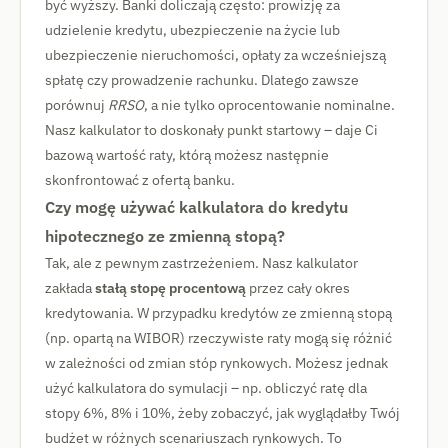
być wyższy. Banki doliczają często: prowizję za
udzielenie kredytu, ubezpieczenie na życie lub
ubezpieczenie nieruchomości, opłaty za wcześniejszą
spłatę czy prowadzenie rachunku. Dlatego zawsze
porównuj
RRSO
, a nie tylko oprocentowanie nominalne.
Nasz kalkulator to doskonały punkt startowy – daje Ci
bazową wartość raty, którą możesz następnie
skonfrontować z ofertą banku.
Czy mogę używać kalkulatora do kredytu
hipotecznego ze zmienną stopą?
Tak, ale z pewnym zastrzeżeniem. Nasz kalkulator
zakłada
stałą stopę procentową
przez cały okres
kredytowania. W przypadku kredytów ze zmienną stopą
(np. opartą na WIBOR) rzeczywiste raty mogą się różnić
w zależności od zmian stóp rynkowych. Możesz jednak
użyć kalkulatora do symulacji – np. obliczyć ratę dla
stopy 6%, 8% i 10%, żeby zobaczyć, jak wyglądałby Twój
budżet w różnych scenariuszach rynkowych. To