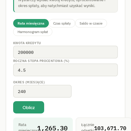
okres spłaty, aby natychmiast uzyskać wyniki.
Rata miesięczna
Czas spłaty
Saldo w czasie
Harmonogram spłat
KWOTA KREDYTU
ROCZNA STOPA PROCENTOWA (%)
OKRES (MIESIĄCE)
Oblicz
Rata
Łącznie
1,265.30
103,671.70
miesięczna
odsetki