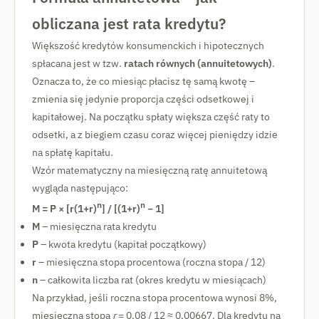
obliczana jest rata kredytu?
Większość kredytów konsumenckich i hipotecznych
spłacana jest w tzw.
ratach równych (annuitetowych)
.
Oznacza to, że co miesiąc płacisz tę samą kwotę –
zmienia się jedynie proporcja części odsetkowej i
kapitałowej. Na początku spłaty większa część raty to
odsetki, a z biegiem czasu coraz więcej pieniędzy idzie
na spłatę kapitału.
Wzór matematyczny na miesięczną ratę annuitetową
wygląda następująco:
n
n
M = P × [r(1+r)
] / [(1+r)
− 1]
M
– miesięczna rata kredytu
P
– kwota kredytu (kapitał początkowy)
r
– miesięczna stopa procentowa (roczna stopa / 12)
n
– całkowita liczba rat (okres kredytu w miesiącach)
Na przykład, jeśli roczna stopa procentowa wynosi 8%,
miesięczna stopa
r
= 0,08 / 12 ≈ 0,00667. Dla kredytu na