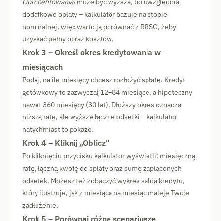
Oprocentowania)
może być wyższa, bo uwzględnia
dodatkowe opłaty – kalkulator bazuje na stopie
nominalnej, więc warto ją porównać z RRSO, żeby
uzyskać pełny obraz kosztów.
Krok 3 – Określ okres kredytowania w
miesiącach
Podaj, na ile miesięcy chcesz rozłożyć spłatę. Kredyt
gotówkowy to zazwyczaj 12–84 miesiące, a hipoteczny
nawet 360 miesięcy (30 lat). Dłuższy okres oznacza
niższą ratę, ale wyższe łączne odsetki – kalkulator
natychmiast to pokaże.
Krok 4 – Kliknij „Oblicz"
Po kliknięciu przycisku kalkulator wyświetli: miesięczną
ratę, łączną kwotę do spłaty oraz sumę zapłaconych
odsetek. Możesz też zobaczyć wykres salda kredytu,
który ilustruje, jak z miesiąca na miesiąc maleje Twoje
zadłużenie.
Krok 5 – Porównaj różne scenariusze