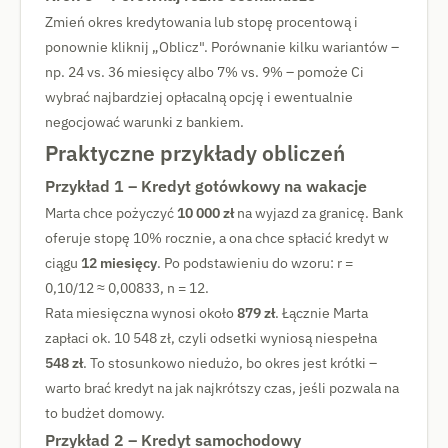
Zmień okres kredytowania lub stopę procentową i
ponownie kliknij „Oblicz". Porównanie kilku wariantów –
np. 24 vs. 36 miesięcy albo 7% vs. 9% – pomoże Ci
wybrać najbardziej opłacalną opcję i ewentualnie
negocjować warunki z bankiem.
Praktyczne przykłady obliczeń
Przykład 1 – Kredyt gotówkowy na wakacje
Marta chce pożyczyć
10 000 zł
na wyjazd za granicę. Bank
oferuje stopę 10% rocznie, a ona chce spłacić kredyt w
ciągu
12 miesięcy
. Po podstawieniu do wzoru: r =
0,10/12 ≈ 0,00833, n = 12.
Rata miesięczna wynosi około
879 zł
. Łącznie Marta
zapłaci ok. 10 548 zł, czyli odsetki wyniosą niespełna
548 zł
. To stosunkowo niedużo, bo okres jest krótki –
warto brać kredyt na jak najkrótszy czas, jeśli pozwala na
to budżet domowy.
Przykład 2 – Kredyt samochodowy