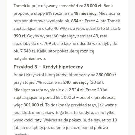
Tomek kupuje używany samochód za
35 000 zł
. Bank
proponuje stopę 8% rocznie na
48 miesięcy
. Miesięczna
rata annuitetowa wyniesie ok.
854 zł
. Przez 4 lata Tomek
zapłaci łącznie około 40 990 zł, a więc odsetki to blisko
5
990 zł
. Gdyby wybrał 60 miesięcy zamiast 48, rata
spadłaby do ok. 709 zł, ale łączne odsetki wzrosłyby do
ok. 7 540 zł. Kalkulator pokazuje tę różnicę
natychmiastowo.
Przykład 3 – Kredyt hipoteczny
Anna i Krzysztof biorą kredyt hipoteczny na
350 000 zł
przy stopie 7% rocznie na
240 miesięcy
(20 lat).
Miesięczna rata wyniesie ok.
2 714 zł
. Przez 20 lat
zapłacą łącznie ponad 651 000 zł – odsetki przekroczą
więc
301 000 zł
. To doskonały przykład tego, jak ważne
jest śledzenie całkowitego kosztu kredytu, a nie tylko
wysokości raty. Wykres salda pokazuje, że nawet po 10
latach do spłaty pozostanie jeszcze ponad połowa
kapitału.