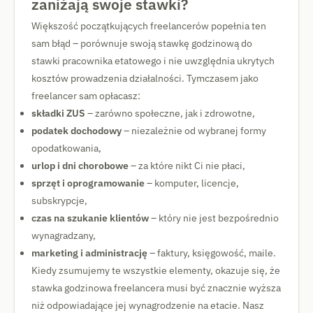
zaniżają swoje stawki?
Większość początkujących freelancerów popełnia ten
sam błąd – porównuje swoją stawkę godzinową do
stawki pracownika etatowego i nie uwzględnia ukrytych
kosztów prowadzenia działalności. Tymczasem jako
freelancer sam opłacasz:
składki ZUS
– zarówno społeczne, jak i zdrowotne,
podatek dochodowy
– niezależnie od wybranej formy
opodatkowania,
urlop i dni chorobowe
– za które nikt Ci nie płaci,
sprzęt i oprogramowanie
– komputer, licencje,
subskrypcje,
czas na szukanie klientów
– który nie jest bezpośrednio
wynagradzany,
marketing i administrację
– faktury, księgowość, maile.
Kiedy zsumujemy te wszystkie elementy, okazuje się, że
stawka godzinowa freelancera musi być znacznie wyższa
niż odpowiadające jej wynagrodzenie na etacie. Nasz