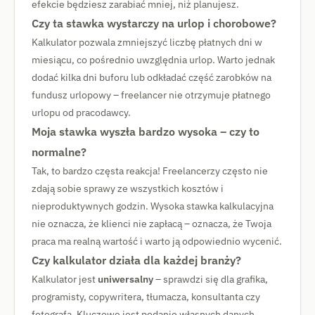
efekcie będziesz zarabiać mniej, niż planujesz.
Czy ta stawka wystarczy na urlop i chorobowe?
Kalkulator pozwala zmniejszyć liczbę płatnych dni w
miesiącu, co pośrednio uwzględnia urlop. Warto jednak
dodać kilka dni buforu lub odkładać część zarobków na
fundusz urlopowy – freelancer nie otrzymuje płatnego
urlopu od pracodawcy.
Moja stawka wyszła bardzo wysoka – czy to
normalne?
Tak, to bardzo częsta reakcja! Freelancerzy często nie
zdają sobie sprawy ze wszystkich kosztów i
nieproduktywnych godzin. Wysoka stawka kalkulacyjna
nie oznacza, że klienci nie zapłacą – oznacza, że Twoja
praca ma realną wartość i warto ją odpowiednio wycenić.
Czy kalkulator działa dla każdej branży?
Kalkulator jest
uniwersalny
– sprawdzi się dla grafika,
programisty, copywritera, tłumacza, konsultanta czy
fotografa. Kluczowe jest podanie własnych danych