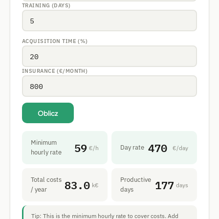
TRAINING (DAYS)
ACQUISITION TIME (%)
INSURANCE (€/MONTH)
Oblicz
Minimum
59
470
Day rate
€/h
€/day
hourly rate
Total costs
Productive
83.0
177
k€
days
/ year
days
Tip: This is the minimum hourly rate to cover costs. Add