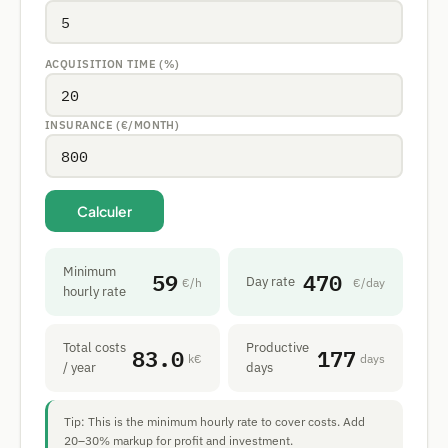
ACQUISITION TIME (%)
INSURANCE (€/MONTH)
Calculer
Minimum
59
470
Day rate
€/h
€/day
hourly rate
Total costs
Productive
83.0
177
k€
days
/ year
days
Tip: This is the minimum hourly rate to cover costs. Add
20–30% markup for profit and investment.