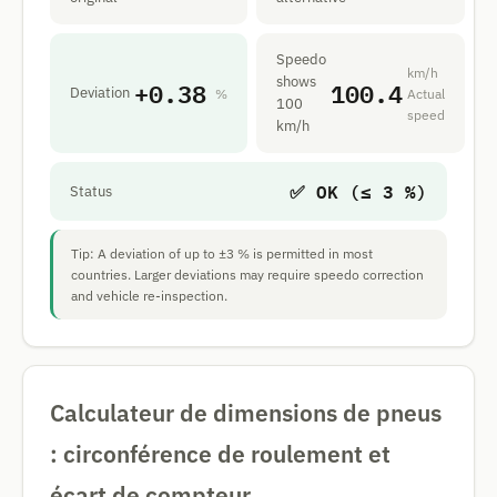
Speedo
km/h
shows
+0.38
100.4
Deviation
%
Actual
100
speed
km/h
✅ OK (≤ 3 %)
Status
Tip: A deviation of up to ±3 % is permitted in most
countries. Larger deviations may require speedo correction
and vehicle re-inspection.
Calculateur de dimensions de pneus
: circonférence de roulement et
écart de compteur