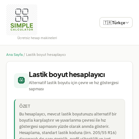
🇹🇷
Türkçe
Ücretsiz hesap makineleri
Ana Sayfa
/
Lastik boyut hesaplayıcı
Lastik boyut hesaplayıcı
🛞
Alternatif lastik boyutu için çevre ve hız göstergesi
sapması
ÖZET
Bu hesaplayıcı, mevcut lastik boyutunuzu alternatif bir
boyutla karşılaştırır ve yuvarlanma çevresi ile hız
göstergesi sapmasını yüzde olarak anında gösterir.
Hesaplama, standart lastik koduna (örn. 205/55 R16)
dayanarak dış çapı genişlik, profil yüksekliği ve jant