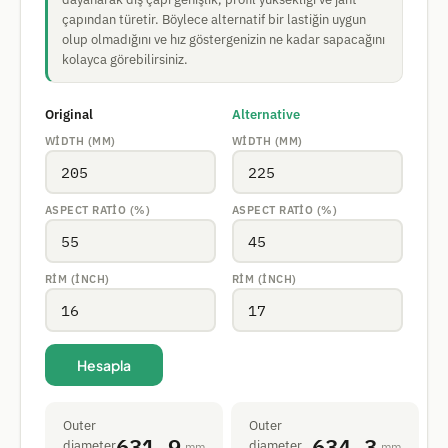
çapından türetir. Böylece alternatif bir lastiğin uygun
olup olmadığını ve hız göstergenizin ne kadar sapacağını
kolayca görebilirsiniz.
Original
Alternative
WIDTH (MM)
WIDTH (MM)
ASPECT RATIO (%)
ASPECT RATIO (%)
RIM (INCH)
RIM (INCH)
Hesapla
Outer
Outer
631.9
634.3
diameter
diameter
mm
mm