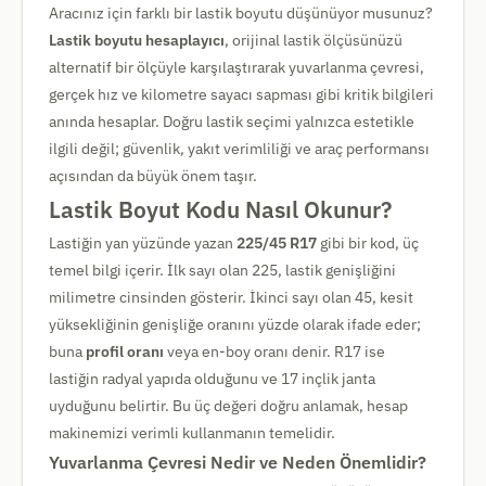
Aracınız için farklı bir lastik boyutu düşünüyor musunuz?
Lastik boyutu hesaplayıcı
, orijinal lastik ölçüsünüzü
alternatif bir ölçüyle karşılaştırarak yuvarlanma çevresi,
gerçek hız ve kilometre sayacı sapması gibi kritik bilgileri
anında hesaplar. Doğru lastik seçimi yalnızca estetikle
ilgili değil; güvenlik, yakıt verimliliği ve araç performansı
açısından da büyük önem taşır.
Lastik Boyut Kodu Nasıl Okunur?
Lastiğin yan yüzünde yazan
225/45 R17
gibi bir kod, üç
temel bilgi içerir. İlk sayı olan 225, lastik genişliğini
milimetre cinsinden gösterir. İkinci sayı olan 45, kesit
yüksekliğinin genişliğe oranını yüzde olarak ifade eder;
buna
profil oranı
veya en-boy oranı denir. R17 ise
lastiğin radyal yapıda olduğunu ve 17 inçlik janta
uyduğunu belirtir. Bu üç değeri doğru anlamak, hesap
makinemizi verimli kullanmanın temelidir.
Yuvarlanma Çevresi Nedir ve Neden Önemlidir?