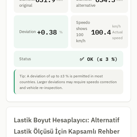
original
alternative
Speedo
km/h
shows
+0.38
100.4
Deviation
%
Actual
100
speed
km/h
✅ OK (≤ 3 %)
Status
Tip: A deviation of up to ±3 % is permitted in most
countries. Larger deviations may require speedo correction
and vehicle re-inspection.
Lastik Boyut Hesaplayıcı: Alternatif
Lastik Ölçüsü İçin Kapsamlı Rehber