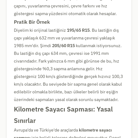
çapını, yuvarlanma çevresini, çevre farkını ve hız
göstergesi sapma yüzdesini otomatik olarak hesaplar.
Pratik Bir Örnek
Diyelim ki orijinal lastiğiniz
195/65 R15
. Bu lastiğin dış
çapı yaklaşık 632 mm ve yuvarlanma çevresi yaklaşık
1985 mm'dir. Şimdi
205/60 R15
kullanmak istiyorsunuz.
Bu lastiğin dış çapı 634 mm, çevresi ise 1991 mm
civarındadır. Fark yalnızca 6 mm gibi görünse de bu, hız
göstergesinde %0,3 sapma anlamına gelir. Hız
göstergeniz 100 km/s gösterdiğinde gerçek hızınız 100,3
km/s olacaktır. Bu seviyede bir sapma genel olarak kabul
edilebilir olmakla birlikte, bazı ülkeler belirli bir eşiğin
üzerindeki sapmaları yasal olarak sorunlu saymaktadır.
Kilometre Sayacı Sapması: Yasal
Sınırlar
Avrupa'da ve Türkiye'de araçlarda
kilometre sayacı
sapması
için belirli tolerans değerleri mevcuttur. Genel