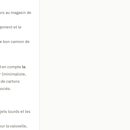
ours au magasin de
ngement et le
le bon camion de
nd en compte
la
r
(minimaliste,
 de cartons
ociés.
jets lourds et les
ur la vaisselle,