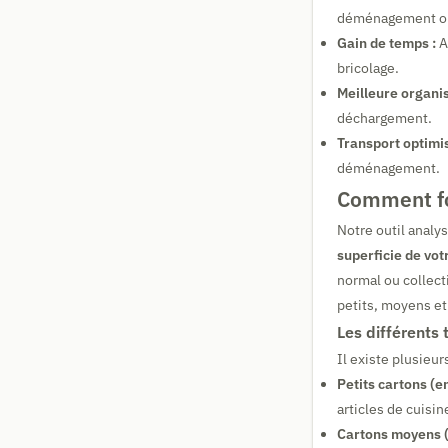
déménagement ont
Gain de temps :
A
bricolage.
Meilleure organis
déchargement.
Transport optimis
déménagement.
Comment fo
Notre outil analy
superficie de vot
normal ou collec
petits, moyens et
Les différents 
Il existe plusieur
Petits cartons (e
articles de cuisin
Cartons moyens (