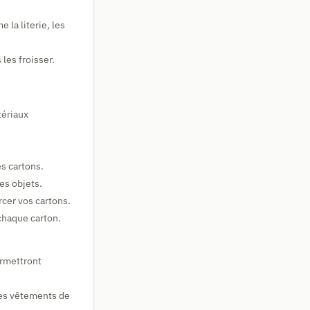
la literie, les
les froisser.
tériaux
es cartons.
es objets.
cer vos cartons.
chaque carton.
ermettront
 les vêtements de