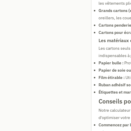
les vêtements plié
Grands cartons (
oreillers, les cou
Cartons penderie
Cartons pour écra
Les matériaux 
Les cartons seuls
indispensables à 
Papier bulle :
Prot
Papier de soie ou
Film étirable :
Uti
Ruban adhésif sol
Étiquettes et mar
Conseils p
Notre calculateu
d'optimiser votr
Commencez par le