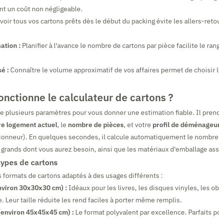
 un coût non négligeable.
voir tous vos cartons prêts dès le début du packing évite les allers-ret
ation :
Planifier à l'avance le nombre de cartons par pièce facilite le ra
é :
Connaître le volume approximatif de vos affaires permet de choisir 
nctionne le calculateur de cartons ?
se plusieurs paramètres pour vous donner une estimation fiable. Il pre
re logement actuel
, le
nombre de pièces
, et votre
profil de déménageu
tionneur). En quelques secondes, il calcule automatiquement le nombre
 grands dont vous aurez besoin, ainsi que les matériaux d'emballage ass
types de cartons
s formats de cartons adaptés à des usages différents :
nviron 30x30x30 cm) :
Idéaux pour les livres, les disques vinyles, les ob
e. Leur taille réduite les rend faciles à porter même remplis.
environ 45x45x45 cm) :
Le format polyvalent par excellence. Parfaits po