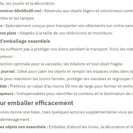
s, les jouets et la décoration.
environ 60x60x60 cm) :
Réservés aux objets légers et volumineux comme 
ettes et les lampes.
s :
Spécialement conçus pour transporter vos vêtements sur cintre sans 
ns plats :
Adaptés à la taille de vos télévisions et moniteurs.
d'emballage essentiels
 ne suffisent pas à protéger vos biens pendant le transport. Voici les ma
prévoir :
ection optimale pour la vaisselle, les bibelots et tout objet fragile.
 journal :
Idéal pour caler les objets et remplir les espaces vides dans l
le pour maintenir les tiroirs fermés, protéger les meubles et regrouper l
ide :
Préférez un ruban d'au moins 50 mm de large pour fermer et renfor
queurs :
Indispensables pour identifier le contenu et la destination de 
our emballer efficacement
r vous donne une base, mais quelques astuces supplémentaires vous p
e déménagement :
s objets non essentiels :
Emballez d'abord les livres, la décoration et