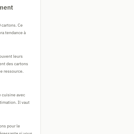
ement
0 cartons. Ce
ura tendance à
ouvent leurs
ent des cartons
e ressource.
e cuisine avec
imation. Il vaut
ons pour le
éressante si vous