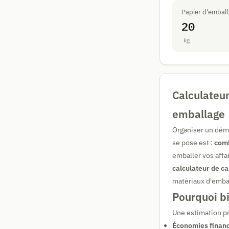
Papier d'embal
20
kg
Calculateu
emballage
Organiser un dém
se pose est :
comb
emballer vos affa
calculateur de 
matériaux d'emba
Pourquoi b
Une estimation pr
Économies financ