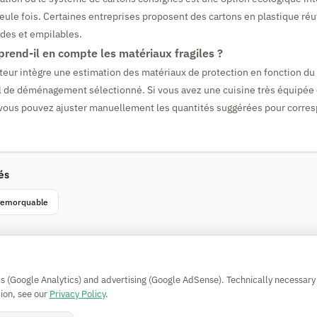
le fois. Certaines entreprises proposent des cartons en plastique réuti
ides et empilables.
prend-il en compte les matériaux fragiles ?
ateur intègre une estimation des matériaux de protection en fonction d
il de déménagement sélectionné. Si vous avez une cuisine très équipée 
, vous pouvez ajuster manuellement les quantités suggérées pour corres
és
 remorquable
Simple Calculator
cs (Google Analytics) and advertising (Google AdSense). Technically necessary
Impressum
|
Privacy
|
Terms
|
🍪 Cookies
ion, see our
Privacy Policy
.
Tous les calculs sans garantie. © 2026 CAESS GmbH