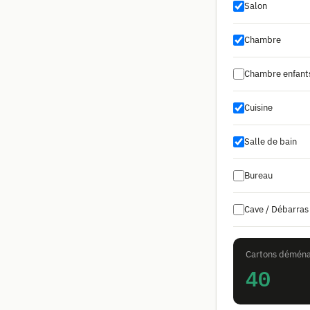
Salon
Chambre
Chambre enfant
Cuisine
Salle de bain
Bureau
Cave / Débarras
Cartons démén
40