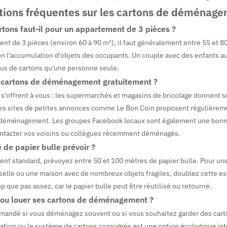
tions fréquentes sur les cartons de déménag
tons faut-il pour un appartement de 3 pièces ?
nt de 3 pièces (environ 60 à 90 m²), il faut généralement entre 55 et 8
n l'accumulation d'objets des occupants. Un couple avec des enfants a
lus de cartons qu'une personne seule.
s cartons de déménagement gratuitement ?
 s'offrent à vous : les supermarchés et magasins de bricolage donnent s
Les sites de petites annonces comme Le Bon Coin proposent régulièrem
n déménagement. Les groupes Facebook locaux sont également une bonn
ontacter vos voisins ou collègues récemment déménagés.
 de papier bulle prévoir ?
nt standard, prévoyez entre 50 et 100 mètres de papier bulle. Pour un
elle ou une maison avec de nombreux objets fragiles, doublez cette est
p que pas assez, car le papier bulle peut être réutilisé ou retourné.
r ou louer ses cartons de déménagement ?
mandé si vous déménagez souvent ou si vous souhaitez garder des cart
ation ou le système de cartons consignés est une option écologique int