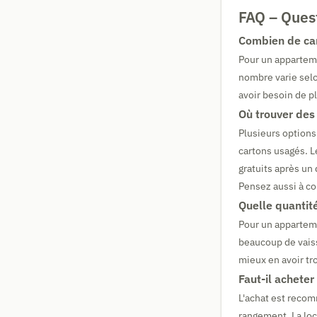
FAQ – Ques
Combien de car
Pour un apparteme
nombre varie selo
avoir besoin de p
Où trouver de
Plusieurs options
cartons usagés. 
gratuits après u
Pensez aussi à c
Quelle quantité
Pour un apparteme
beaucoup de vaiss
mieux en avoir tro
Faut-il achete
L'achat est recom
rangement. La loc