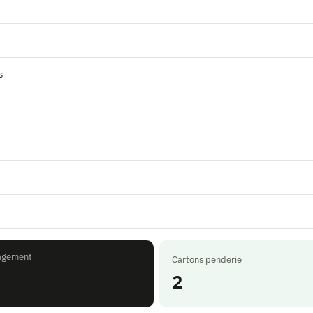
s
agement
Cartons penderie
2