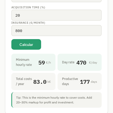
ACQUISITION TIME (%)
INSURANCE (€/MONTH)
Calcular
Minimum
59
470
Day rate
€/h
€/day
hourly rate
Total costs
Productive
83.0
177
k€
days
/ year
days
Tip: This is the minimum hourly rate to cover costs. Add
20–30% markup for profit and investment.