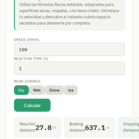
Utiliza las fórmulas físicas estándar, adaptadas para
superficies secas, mojadas, con nieve o hielo. Introduce
tu velocidad y descubre al instante cuánto espacio
necesitas para detenerte por completo.
SPEED (KM/H)
REACTION TIME (S)
ROAD SURFACE
Dry
Wet
Snow
Ice
Calcular
Reaction
Braking
Stoppin
27.8
637.1
m
m
distance
distance
distance