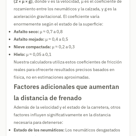
(2 × μ × g)
, donde v es la velocidad, μ es el coeficiente de
rozamiento entre los neumáticos y la calzada, y g es la
aceleración gravitacional. El coeficiente varía
enormemente según el estado de la superficie:
Asfalto seco:
μ ≈ 0,7 a 0,8
Asfalto mojado:
μ ≈ 0,4 a 0,5
Nieve compactada:
μ ≈ 0,2 a 0,3
Hielo:
μ ≈ 0,05 a 0,1
Nuestra calculadora utiliza estos coeficientes de fricción
reales para ofrecerte resultados precisos basados en
física, no en estimaciones aproximadas.
Factores adicionales que aumentan
la distancia de frenado
Además de la velocidad y el estado de la carretera, otros
factores influyen significativamente en la distancia
necesaria para detenerse:
Estado de los neumáticos:
Los neumáticos desgastados