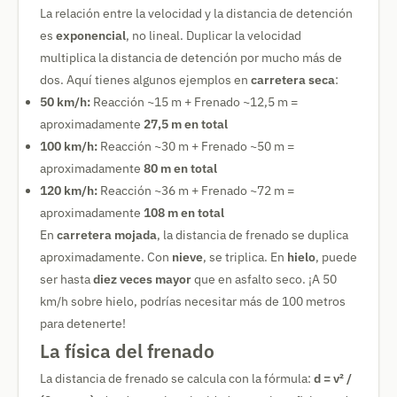
La relación entre la velocidad y la distancia de detención
es
exponencial
, no lineal. Duplicar la velocidad
multiplica la distancia de detención por mucho más de
dos. Aquí tienes algunos ejemplos en
carretera seca
:
50 km/h:
Reacción ~15 m + Frenado ~12,5 m =
aproximadamente
27,5 m en total
100 km/h:
Reacción ~30 m + Frenado ~50 m =
aproximadamente
80 m en total
120 km/h:
Reacción ~36 m + Frenado ~72 m =
aproximadamente
108 m en total
En
carretera mojada
, la distancia de frenado se duplica
aproximadamente. Con
nieve
, se triplica. En
hielo
, puede
ser hasta
diez veces mayor
que en asfalto seco. ¡A 50
km/h sobre hielo, podrías necesitar más de 100 metros
para detenerte!
La física del frenado
La distancia de frenado se calcula con la fórmula:
d = v² /