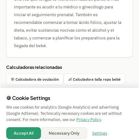
importante es acudir a tu médico o ginecólogo para
iniciar el seguimiento prenatal. También es
recomendable comenzar a tomar ácido fólico, ajustar la
dieta, evitar sustancias nocivas como el alcohol y el
tabaco, y comenzar a planificar los preparativos para la
llegada del bebé.
Calculadoras relacionadas
🌸 Calculadora de ovulación
👶 Calculadora talla ropa bebé
🍪 Cookie Settings
We use cookies for analytics (Google Analytics) and advertising
Simple Calculator
(Google AdSense). Technically necessary cookies are set without
Impressum
|
Privacy
|
Terms
|
🍪 Cookies
consent. For more information, see our
Privacy Policy
.
Sin garantía. © 2026 CAESS GmbH
💡 Suggest a calculator
Settings
Accept All
Necessary Only