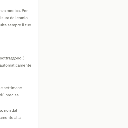
enza medica. Per
misura del cranio
ulta sempre il tuo
i sottraggono 3
lo automaticamente
due settimane
più precisa.
e, non dal
camente alla