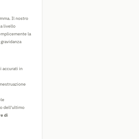
amma. Il nostro
a livello
semplicemente la
i gravidanza
i accurati in
a mestruazione
ele
io dell'ultimo
e di