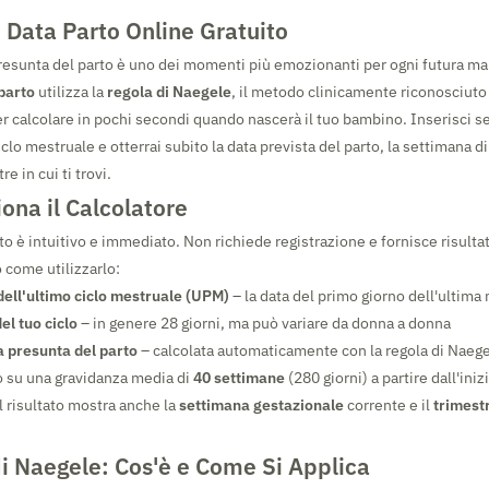
 Data Parto Online Gratuito
presunta del parto è uno dei momenti più emozionanti per ogni futura m
parto
utilizza la
regola di Naegele
, il metodo clinicamente riconosciuto 
er calcolare in pochi secondi quando nascerà il tuo bambino. Inserisci 
iclo mestruale e otterrai subito la data prevista del parto, la settimana d
re in cui ti trovi.
ona il Calcolatore
o è intuitivo e immediato. Non richiede registrazione e fornisce risultat
 come utilizzarlo:
 dell'ultimo ciclo mestruale (UPM)
– la data del primo giorno dell'ultim
el tuo ciclo
– in genere 28 giorni, ma può variare da donna a donna
ta presunta del parto
– calcolata automaticamente con la regola di Naeg
to su una gravidanza media di
40 settimane
(280 giorni) a partire dall'iniz
l risultato mostra anche la
settimana gestazionale
corrente e il
trimestr
i Naegele: Cos'è e Come Si Applica