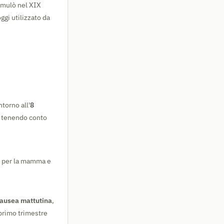
rmulò nel XIX
ggi utilizzato da
ntorno all'
8
, tenendo conto
ci per la mamma e
ausea mattutina
,
 primo trimestre