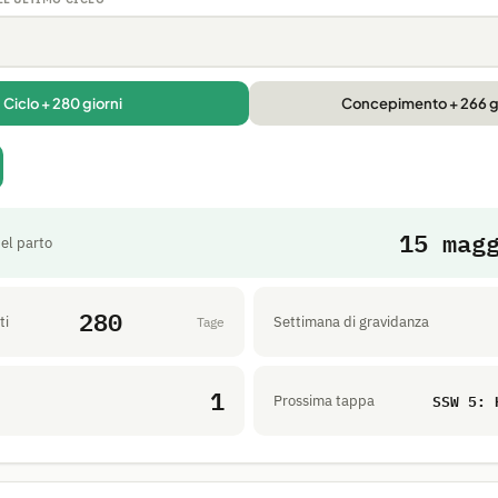
Ciclo + 280 giorni
Concepimento + 266 g
15 mag
el parto
280
ti
Settimana di gravidanza
Tage
1
SSW 5: 
Prossima tappa