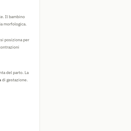
ile. Il bambino
fia morfologica.
si posiziona per
contrazioni
ta del parto. La
a
di gestazione.