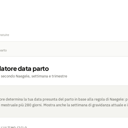
ratuite
parto
latore data parto
 secondo Naegele, settimana e trimestre
re determina la tua data presunta del parto in base alla regola di Naegele: p
o mestruale più 280 giorni. Mostra anche la settimana di gravidanza attuale e il
L'ULTIMO CICLO