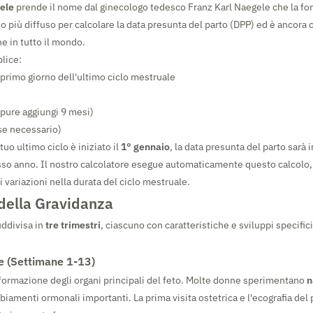
ele
prende il nome dal ginecologo tedesco Franz Karl Naegele che la fo
o più diffuso per calcolare la data presunta del parto (DPP) ed è ancora o
e in tutto il mondo.
lice:
 primo giorno dell'ultimo ciclo mestruale
pure aggiungi 9 mesi)
se necessario)
tuo ultimo ciclo è iniziato il
1° gennaio
, la data presunta del parto sarà i
sso anno. Il nostro calcolatore esegue automaticamente questo calcolo
 variazioni nella durata del ciclo mestruale.
 della Gravidanza
uddivisa in
tre trimestri
, ciascuno con caratteristiche e sviluppi specifi
e (Settimane 1-13)
a formazione degli organi principali del feto. Molte donne sperimentano
n
iamenti ormonali importanti. La prima visita ostetrica e l'ecografia del