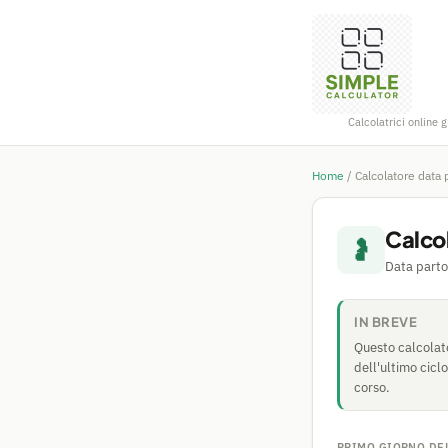
Calcolatrici online g
Home
/
Calcolatore data 
Calco
🤰
Data parto
IN BREVE
Questo calcolato
dell'ultimo cicl
corso.
PRIMO GIORNO DEL