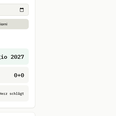
iorni
gio 2027
0+0
Herz schlägt