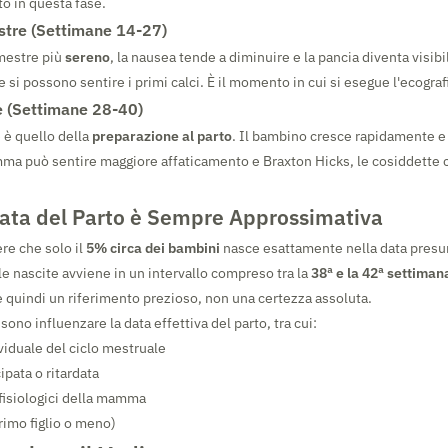
to in questa fase.
stre (Settimane 14-27)
imestre più
sereno
, la nausea tende a diminuire e la pancia diventa visib
e si possono sentire i primi calci. È il momento in cui si esegue l'ecogra
e (Settimane 28-40)
 è quello della
preparazione al parto
. Il bambino cresce rapidamente e 
mma può sentire maggiore affaticamento e Braxton Hicks, le cosiddette 
Data del Parto è Sempre Approssimativa
re che solo il
5% circa dei bambini
nasce esattamente nella data presun
le nascite avviene in un intervallo compreso tra la
38ª e la 42ª settiman
 è quindi un riferimento prezioso, non una certezza assoluta.
ssono influenzare la data effettiva del parto, tra cui:
viduale del ciclo mestruale
ipata o ritardata
 fisiologici della mamma
primo figlio o meno)