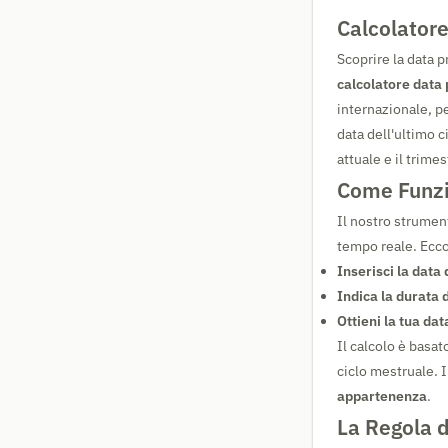
Calcolatore
Scoprire la data 
calcolatore data 
internazionale, p
data dell'ultimo c
attuale e il trimest
Come Funzi
Il nostro strument
tempo reale. Ecco
Inserisci la data
Indica la durata d
Ottieni la tua da
Il calcolo è basa
ciclo mestruale. I
appartenenza
.
La Regola d