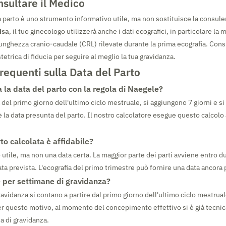
sultare il Medico
ta parto è uno strumento informativo utile, ma non sostituisce la consul
isa
, il tuo ginecologo utilizzerà anche i dati ecografici, in particolare la 
 lunghezza cranio-caudale (CRL) rilevate durante la prima ecografia. Cons
tetrica di fiducia per seguire al meglio la tua gravidanza.
equenti sulla Data del Parto
 la data del parto con la regola di Naegele?
a del primo giorno dell'ultimo ciclo mestruale, si aggiungono 7 giorni e s
o è la data presunta del parto. Il nostro calcolatore esegue questo calco
to calcolata è affidabile?
 utile, ma non una data certa. La maggior parte dei parti avviene entro 
ta prevista. L'ecografia del primo trimestre può fornire una data ancora 
e per settimane di gravidanza?
avidanza si contano a partire dal primo giorno dell'ultimo ciclo mestrual
 questo motivo, al momento del concepimento effettivo si è già tecni
 di gravidanza.