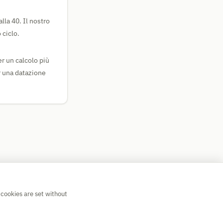
alla 40. Il nostro
 ciclo.
er un calcolo più
er una datazione
 cookies are set without