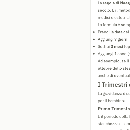
La
regola di Naeg
secolo. È il metod
medici e ostetrich
La formula è semp
Prendi la data del
Aggiungi
7 giorni
Sottrai
3 mesi
(op
Aggiungi 1 anno (
Ad esempio, se il 
ottobre
dello ste
anche di eventuali
I Trimestri
La gravidanza è s
per il bambino:
Primo Trimestr
È il periodo dell
stanchezza e camb