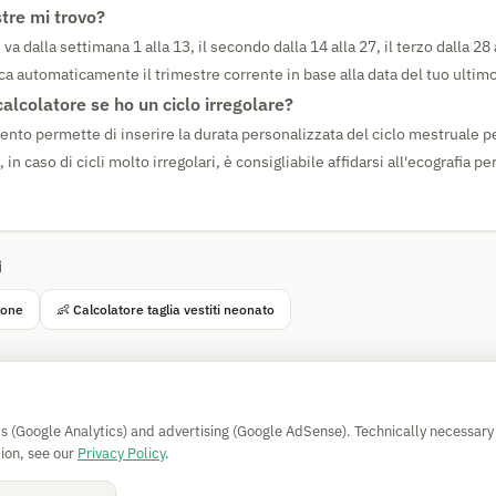
tre mi trovo?
va dalla settimana 1 alla 13, il secondo dalla 14 alla 27, il terzo dalla 28 
ica automaticamente il trimestre corrente in base alla data del tuo ultimo
calcolatore se ho un ciclo irregolare?
mento permette di inserire la durata personalizzata del ciclo mestruale p
 in caso di cicli molto irregolari, è consigliabile affidarsi all'ecografia p
i
ione
👶 Calcolatore taglia vestiti neonato
Simple Calculator
cs (Google Analytics) and advertising (Google AdSense). Technically necessary
Impressum
|
Privacy
|
Terms
|
🍪 Cookies
ion, see our
Privacy Policy
.
Senza garanzia. © 2026 CAESS GmbH