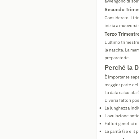
avvengono di soli
Secondo Trime
Considerato il tr
inizia a muoversi 
Terzo Trimestr
L'ultimo trimestre
la nascita. La ma
preparatorie.
Perché la 
È importante sape
maggior parte del
La data calcolata
Diversi fattori po
La lunghezza indi
L'ovulazione antic
Fattori genetici e
La parità (se è il 