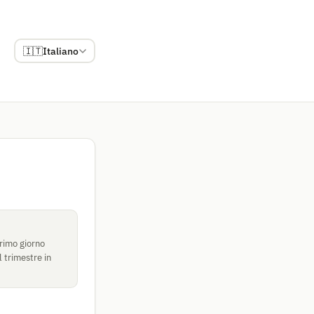
🇮🇹
Italiano
rimo giorno
 trimestre in