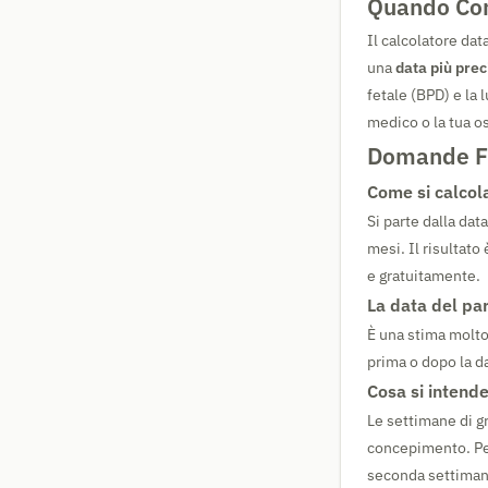
Quando Con
Il calcolatore da
una
data più prec
fetale (BPD) e la
medico o la tua os
Domande Fr
Come si calcola
Si parte dalla dat
mesi. Il risultat
e gratuitamente.
La data del par
È una stima molto
prima o dopo la da
Cosa si intend
Le settimane di gr
concepimento. Per
seconda settimana