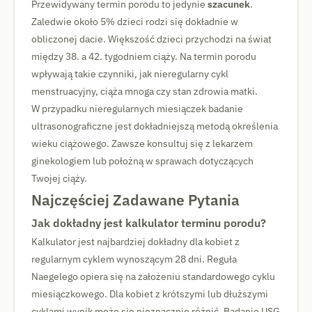
Przewidywany termin porodu to jedynie
szacunek
.
Zaledwie około 5% dzieci rodzi się dokładnie w
obliczonej dacie. Większość dzieci przychodzi na świat
między 38. a 42. tygodniem ciąży. Na termin porodu
wpływają takie czynniki, jak nieregularny cykl
menstruacyjny, ciąża mnoga czy stan zdrowia matki.
W przypadku nieregularnych miesiączek badanie
ultrasonograficzne jest dokładniejszą metodą określenia
wieku ciążowego. Zawsze konsultuj się z lekarzem
ginekologiem lub położną w sprawach dotyczących
Twojej ciąży.
Najczęściej Zadawane Pytania
Jak dokładny jest kalkulator terminu porodu?
Kalkulator jest najbardziej dokładny dla kobiet z
regularnym cyklem wynoszącym 28 dni. Reguła
Naegelego opiera się na założeniu standardowego cyklu
miesiączkowego. Dla kobiet z krótszymi lub dłuższymi
cyklami wynik może się nieznacznie różnić. Badanie USG