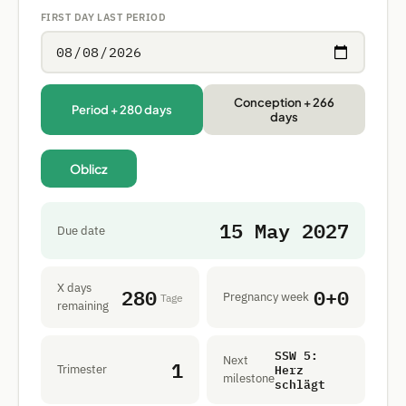
FIRST DAY LAST PERIOD
Conception + 266
Period + 280 days
days
Oblicz
15 May 2027
Due date
X days
280
0+0
Pregnancy week
Tage
remaining
SSW 5:
Next
1
Herz
Trimester
milestone
schlägt