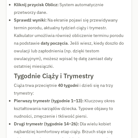
Kliknij przycisk Oblicz:
System automatycznie
przetworzy dane.
Sprawdź wyniki:
Na ekranie pojawi się przewidywany
termin porodu, aktualny tydzień ciąży i trymestr.
Kalkulator umożliwia również obliczenie terminu porodu
na podstawie
daty poczęcia
. Jeśli wiesz, kiedy doszło do
owulacji lub zapłodnienia (np. dzięki testom
owulacyjnym), możesz wpisać tę datę zamiast daty
ostatniej miesiączki.
Tygodnie Ciąży i Trymestry
Ciąża trwa przeciętnie
40 tygodni
i dzieli się na trzy
trymestry:
Pierwszy trymestr (tygodnie 1–13):
Kluczowy okres
kształtowania narządów dziecka. Typowe objawy to
nudności, zmęczenie i tkliwość piersi.
Drugi trymestr (tygodnie 14–26):
Dla wielu kobiet
najbardziej komfortowy etap ciąży. Brzuch staje się