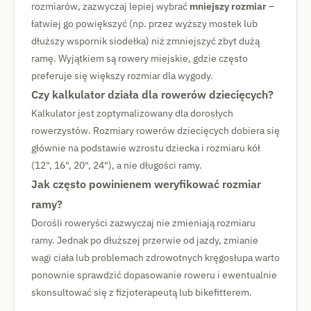
rozmiarów, zazwyczaj lepiej wybrać
mniejszy rozmiar
–
łatwiej go powiększyć (np. przez wyższy mostek lub
dłuższy wspornik siodełka) niż zmniejszyć zbyt dużą
ramę. Wyjątkiem są rowery miejskie, gdzie często
preferuje się większy rozmiar dla wygody.
Czy kalkulator działa dla rowerów dziecięcych?
Kalkulator jest zoptymalizowany dla dorosłych
rowerzystów. Rozmiary rowerów dziecięcych dobiera się
głównie na podstawie wzrostu dziecka i rozmiaru kół
(12", 16", 20", 24"), a nie długości ramy.
Jak często powinienem weryfikować rozmiar
ramy?
Dorośli roweryści zazwyczaj nie zmieniają rozmiaru
ramy. Jednak po dłuższej przerwie od jazdy, zmianie
wagi ciała lub problemach zdrowotnych kręgosłupa warto
ponownie sprawdzić dopasowanie roweru i ewentualnie
skonsultować się z fizjoterapeutą lub bikefitterem.