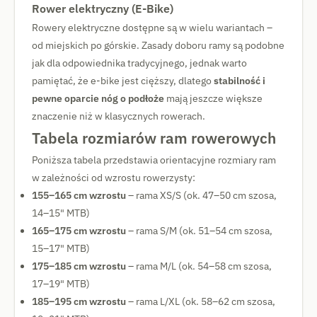
Rower elektryczny (E-Bike)
Rowery elektryczne dostępne są w wielu wariantach –
od miejskich po górskie. Zasady doboru ramy są podobne
jak dla odpowiednika tradycyjnego, jednak warto
pamiętać, że e-bike jest cięższy, dlatego
stabilność i
pewne oparcie nóg o podłoże
mają jeszcze większe
znaczenie niż w klasycznych rowerach.
Tabela rozmiarów ram rowerowych
Poniższa tabela przedstawia orientacyjne rozmiary ram
w zależności od wzrostu rowerzysty:
155–165 cm wzrostu
– rama XS/S (ok. 47–50 cm szosa,
14–15" MTB)
165–175 cm wzrostu
– rama S/M (ok. 51–54 cm szosa,
15–17" MTB)
175–185 cm wzrostu
– rama M/L (ok. 54–58 cm szosa,
17–19" MTB)
185–195 cm wzrostu
– rama L/XL (ok. 58–62 cm szosa,