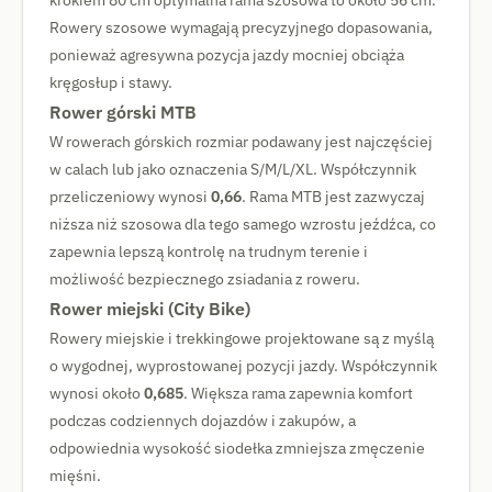
krokiem 80 cm optymalna rama szosowa to około 56 cm.
Rowery szosowe wymagają precyzyjnego dopasowania,
ponieważ agresywna pozycja jazdy mocniej obciąża
kręgosłup i stawy.
Rower górski MTB
W rowerach górskich rozmiar podawany jest najczęściej
w calach lub jako oznaczenia S/M/L/XL. Współczynnik
przeliczeniowy wynosi
0,66
. Rama MTB jest zazwyczaj
niższa niż szosowa dla tego samego wzrostu jeźdźca, co
zapewnia lepszą kontrolę na trudnym terenie i
możliwość bezpiecznego zsiadania z roweru.
Rower miejski (City Bike)
Rowery miejskie i trekkingowe projektowane są z myślą
o wygodnej, wyprostowanej pozycji jazdy. Współczynnik
wynosi około
0,685
. Większa rama zapewnia komfort
podczas codziennych dojazdów i zakupów, a
odpowiednia wysokość siodełka zmniejsza zmęczenie
mięśni.