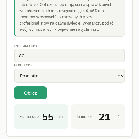
lub e-bike. Obliczenia opierają się na sprawdzonych
współczynnikach (np. długość nogi × 0,665 dla
rowerów szosowych), stosowanych przez
profesjonalistów na całym świecie. Wystarczy podać
swój wymiar, a wynik pojawi się natychmiast.
INSEAM (CM)
BIKE TYPE
Oblicz
55
21
Frame size
In inches
cm
"