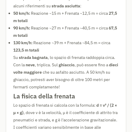
alcuni riferimenti su
strada asciutta
:
50 km/h:
Reazione ~15 m + Frenata ~12,5 m = circa
27,5
m totali
90 km/h:
Reazione ~27 m + Frenata ~40,5 m = circa
67,5
m totali
130 km/h:
Reazione ~39 m + Frenata ~84,5 m = circa
123,5 m totali
Su
strada bagnata
, lo spazio di frenata raddoppia circa.
Con la
neve
, triplica. Sul
ghiaccio
, può essere fino a
dieci
volte maggiore
che su asfalto asciutto. A 50 km/h su
ghiaccio, potresti aver bisogno di oltre 100 metri per
fermarti completamente!
La fisica della frenata
Lo spazio di frenata si calcola con la formula:
d = v² / (2 ×
μ × g)
, dove v è la velocità, μ è il coefficiente di attrito tra
pneumatici e strada, e g è l'accelerazione gravitazionale.
I coefficienti variano sensibilmente in base alle