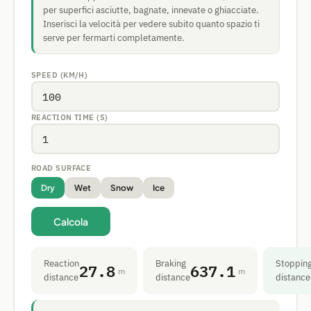
per superfici asciutte, bagnate, innevate o ghiacciate.
Inserisci la velocità per vedere subito quanto spazio ti
serve per fermarti completamente.
SPEED (KM/H)
REACTION TIME (S)
ROAD SURFACE
Dry
Wet
Snow
Ice
Calcola
Reaction
Braking
Stoppin
27.8
637.1
m
m
distance
distance
distance