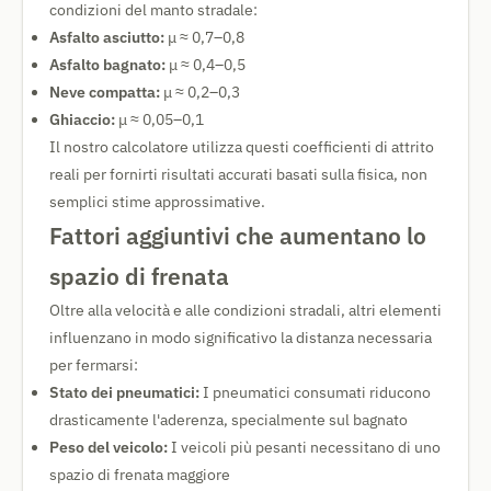
condizioni del manto stradale:
Asfalto asciutto:
μ ≈ 0,7–0,8
Asfalto bagnato:
μ ≈ 0,4–0,5
Neve compatta:
μ ≈ 0,2–0,3
Ghiaccio:
μ ≈ 0,05–0,1
Il nostro calcolatore utilizza questi coefficienti di attrito
reali per fornirti risultati accurati basati sulla fisica, non
semplici stime approssimative.
Fattori aggiuntivi che aumentano lo
spazio di frenata
Oltre alla velocità e alle condizioni stradali, altri elementi
influenzano in modo significativo la distanza necessaria
per fermarsi:
Stato dei pneumatici:
I pneumatici consumati riducono
drasticamente l'aderenza, specialmente sul bagnato
Peso del veicolo:
I veicoli più pesanti necessitano di uno
spazio di frenata maggiore