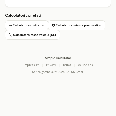
Calcolatori correlati
🚗 Calcolatore costi auto
🛞 Calcolatore misura pneumatico
🏷 Calcolatore tassa veicolo (DE)
Simple Calculator
Impressum
|
Privacy
|
Terms
|
🍪 Cookies
Senza garanzia. © 2026 CAESS GmbH