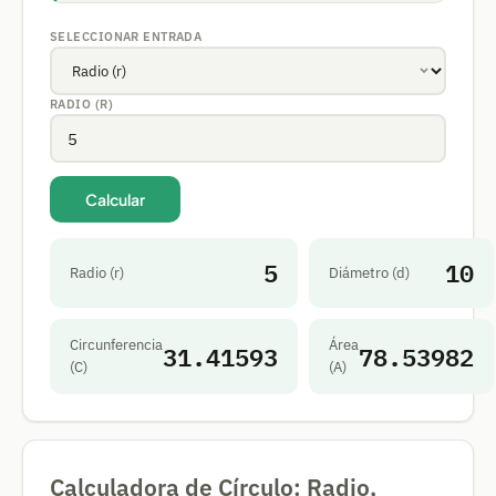
SELECCIONAR ENTRADA
RADIO (R)
Calcular
5
10
Radio (r)
Diámetro (d)
Circunferencia
Área
31.41593
78.53982
(C)
(A)
Calculadora de Círculo: Radio,