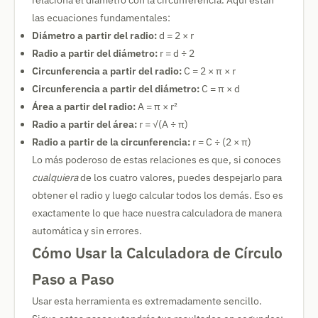
relaciona el diámetro con la circunferencia. Aquí están
las ecuaciones fundamentales:
Diámetro a partir del radio:
d = 2 × r
Radio a partir del diámetro:
r = d ÷ 2
Circunferencia a partir del radio:
C = 2 × π × r
Circunferencia a partir del diámetro:
C = π × d
Área a partir del radio:
A = π × r²
Radio a partir del área:
r = √(A ÷ π)
Radio a partir de la circunferencia:
r = C ÷ (2 × π)
Lo más poderoso de estas relaciones es que, si conoces
cualquiera
de los cuatro valores, puedes despejarlo para
obtener el radio y luego calcular todos los demás. Eso es
exactamente lo que hace nuestra calculadora de manera
automática y sin errores.
Cómo Usar la Calculadora de Círculo
Paso a Paso
Usar esta herramienta es extremadamente sencillo.