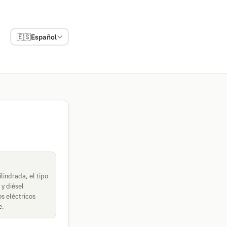
🇪🇸
Español
lindrada, el tipo
 y diésel
s eléctricos
e.