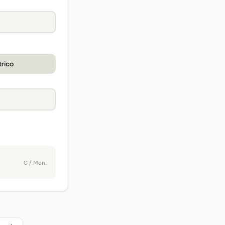
trico
€ / Mon.