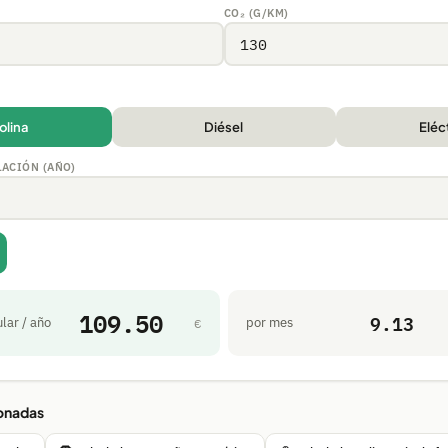
CO₂ (G/KM)
olina
Diésel
Eléc
ACIÓN (AÑO)
109.50
9.13
lar / año
por mes
€
ionadas