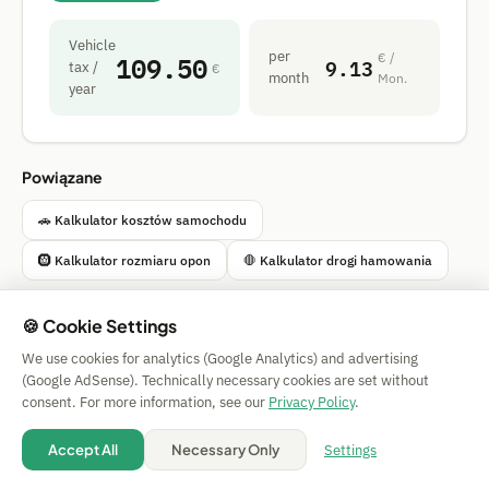
Vehicle
109.50
per
€ /
9.13
tax /
€
month
Mon.
year
Powiązane
🚗 Kalkulator kosztów samochodu
🛞 Kalkulator rozmiaru opon
🛑 Kalkulator drogi hamowania
🍪 Cookie Settings
We use cookies for analytics (Google Analytics) and advertising
Simple Calculator
(Google AdSense). Technically necessary cookies are set without
Impressum
|
Privacy
|
Terms
|
🍪 Cookies
consent. For more information, see our
Privacy Policy
.
Bez gwarancji. © 2026 CAESS GmbH
💡 Suggest a calculator
Settings
Accept All
Necessary Only