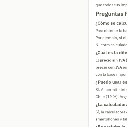
que todos tus imp
Preguntas 
¿Cómo se calcul
Para obtener la ba
Por ejemplo, si el
Nuestra calculad
¿Cuál es la dif
El
precio sin IVA
precio con IVA
es
con la base impon
¿Puedo usar es
Sí. Al permitir in
Chile (19 %), Arg
¿La calculador
Sí, la calculador
smartphones y tab
¿Es gratuita la