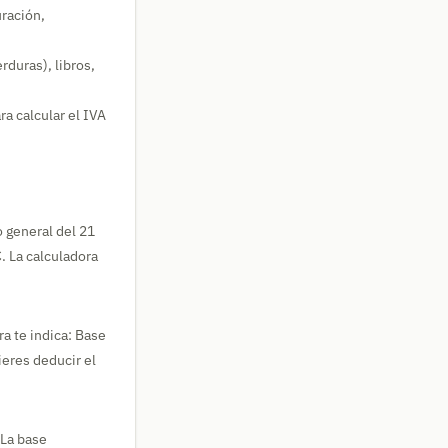
uración,
rduras), libros,
ra calcular el IVA
o general del 21
€
. La calculadora
ora te indica: Base
ieres deducir el
 La base