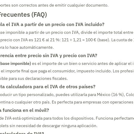
ortes son correctos antes de emitir cualquier documento.
Frecuentes (FAQ)
a el IVA a partir de un precio con IVA incluido?
se imponible a partir de un precio con IVA, divide el importe total entre 
 precio con IVA es 121 € al 21 %: 121 ÷ 1,21 = 100 € (base). La cuota de
ora lo hace automáticamente.
erencia entre precio sin IVA y precio con IVA?
 (base imponible)
es el importe de un bien o servicio antes de aplicar el
 el importe final que paga el consumidor, impuesto incluido. Los profes
ible para sus declaraciones fiscales.
ta calculadora para el IVA de otros países?
troducir un tipo personalizado, puedes utilizarla para México (16 %), Co
entina o cualquier otro país. Es perfecta para empresas con operaciones
a funciona en el móvil?
a de IVA está optimizada para todos los dispositivos. Funciona perfecta
lets sin necesidad de descargar ninguna aplicación.
 calculadora de IVA?