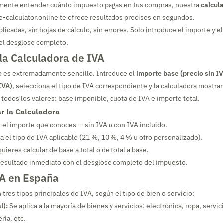
mente entender cuánto impuesto pagas en tus compras, nuestra
calcul
-calculator.online te ofrece resultados precisos en segundos.
icadas, sin hojas de cálculo, sin errores. Solo introduce el importe y el
 el desglose completo.
la Calculadora de IVA
o es extremadamente sencillo. Introduce el
importe base (precio sin I
 IVA)
, selecciona el tipo de IVA correspondiente y la calculadora mostrar
odos los valores: base imponible, cuota de IVA e importe total.
r la Calculadora
 el importe que conoces — sin IVA o con IVA incluido.
 el tipo de IVA aplicable (21 %, 10 %, 4 % u otro personalizado).
quieres calcular de base a total o de total a base.
resultado inmediato con el desglose completo del impuesto.
VA en España
tres tipos principales de IVA, según el tipo de bien o servicio:
l):
Se aplica a la mayoría de bienes y servicios: electrónica, ropa, servi
ría, etc.