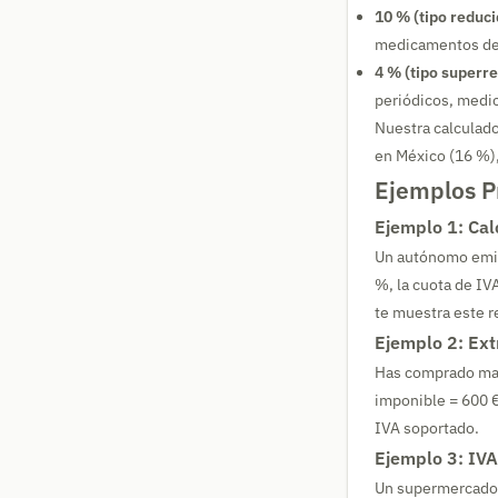
10 % (tipo reduci
medicamentos de 
4 % (tipo superre
periódicos, medic
Nuestra calculad
en México (16 %),
Ejemplos P
Ejemplo 1: Calc
Un autónomo emit
%, la cuota de IVA
te muestra este r
Ejemplo 2: Extr
Has comprado mat
imponible = 600 €
IVA soportado.
Ejemplo 3: IVA
Un supermercado 