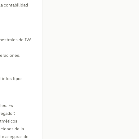
la contabilidad
imestrales de IVA
peraciones.
tintos tipos
les. Es
vegador:
itméticos.
nciones de la
 te aseguras de