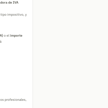
adora de IVA
 tipo impositivo, y
VA)
o el
importe
á
cios profesionales,