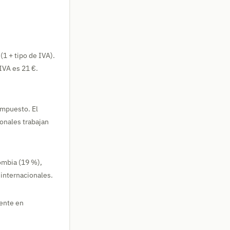
(1 + tipo de IVA).
 IVA es 21 €.
 impuesto. El
ionales trabajan
lombia (19 %),
 internacionales.
mente en