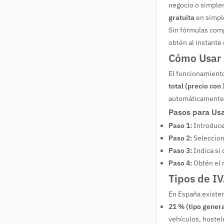
negocio o simple
gratuita
en simple
Sin fórmulas compl
obtén al instante
Cómo Usar 
El funcionamient
total (precio con
automáticamente t
Pasos para Usa
Paso 1:
Introduce
Paso 2:
Selecciona
Paso 3:
Indica si 
Paso 4:
Obtén el 
Tipos de I
En España existen 
21 % (tipo genera
vehículos, hostele