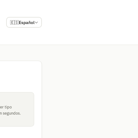
🇪🇸
Español
er tipo
en segundos.