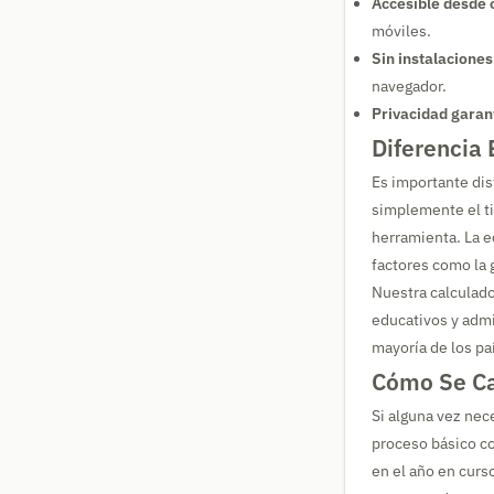
Accesible desde c
móviles.
Sin instalaciones
navegador.
Privacidad garan
Diferencia 
Es importante dis
simplemente el ti
herramienta. La e
factores como la g
Nuestra calculado
educativos y admi
mayoría de los p
Cómo Se Ca
Si alguna vez nece
proceso básico co
en el año en curso