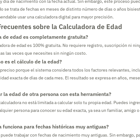
día de nacimiento con la fecha actual. Sin embargo, este proceso pue
 se trata de fechas en meses de distinto número de días o años bisiest
ndable usar una calculadora digital para mayor precisión.
Frecuentes sobre la Calculadora de Edad
a de edad es completamente gratuita?
ladora de edad es 100% gratuita. No requiere registro, suscripción ni nin
as las veces que necesites sin ningún costo.
o es el cálculo de la edad?
 preciso porque el sistema considera todos los factores relevantes, inc
ntidad exacta de días de cada mes. El resultado se expresa en años, mese
r la edad de otra persona con esta herramienta?
alculadora no está limitada a calcular solo tu propia edad. Puedes ingre
lquier persona para conocer su edad exacta, ya sea un familiar, amigo o
a funciona para fechas históricas muy antiguas?
a puede trabajar con fechas de nacimiento muy antiguas. Sin embargo, p