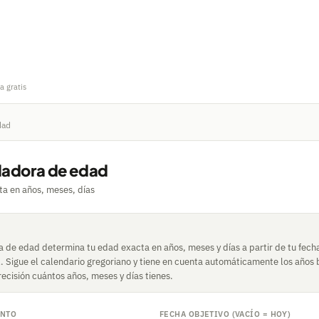
a gratis
dad
ladora de edad
a en años, meses, días
a de edad determina tu edad exacta en años, meses y días a partir de tu fech
l. Sigue el calendario gregoriano y tiene en cuenta automáticamente los años b
ecisión cuántos años, meses y días tienes.
ENTO
FECHA OBJETIVO (VACÍO = HOY)