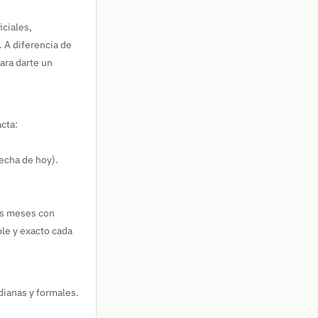
iciales,
 A diferencia de
ara darte un
cta:
fecha de hoy).
los meses con
ble y exacto cada
dianas y formales.