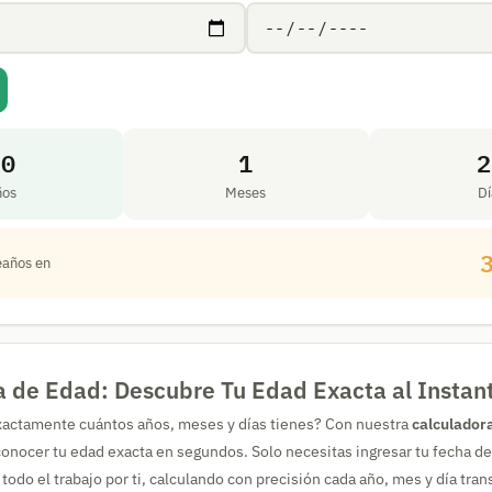
30
1
2
ños
Meses
Dí
años en
a de Edad: Descubre Tu Edad Exacta al Instan
xactamente cuántos años, meses y días tienes? Con nuestra
calculador
nocer tu edad exacta en segundos. Solo necesitas ingresar tu fecha de
todo el trabajo por ti, calculando con precisión cada año, mes y día tran