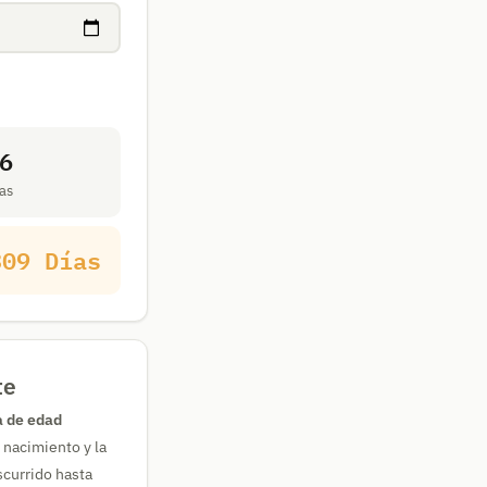
6
as
309 Días
te
a de edad
 nacimiento y la
scurrido hasta