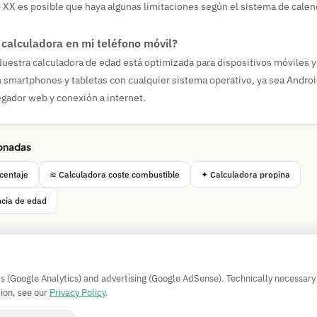
lo XX es posible que haya algunas limitaciones según el sistema de calen
 calculadora en mi teléfono móvil?
estra calculadora de edad está optimizada para dispositivos móviles y
smartphones y tabletas con cualquier sistema operativo, ya sea Androi
gador web y conexión a internet.
ionadas
centaje
≋ Calculadora coste combustible
✦ Calculadora propina
ncia de edad
Simple Calculator
cs (Google Analytics) and advertising (Google AdSense). Technically necessary
Impressum
|
Privacy
|
Terms
|
🍪 Cookies
ion, see our
Privacy Policy
.
Sin garantía. © 2026 CAESS GmbH