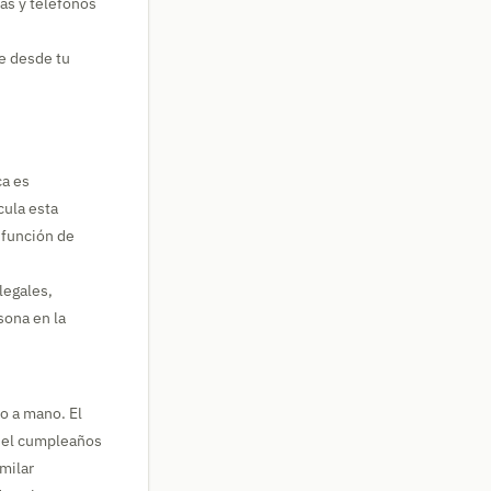
as y teléfonos
e desde tu
ca es
cula esta
 función de
legales,
sona en la
lo a mano. El
o el cumpleaños
imilar