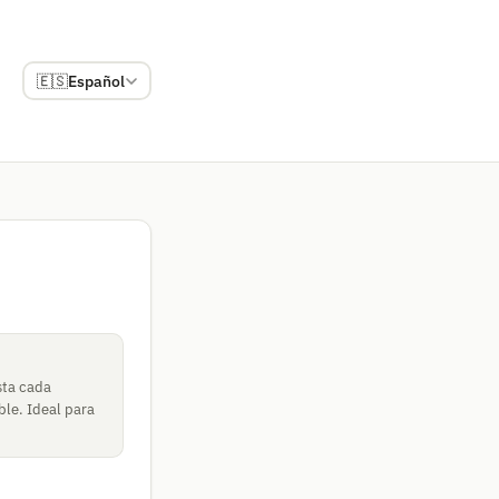
🇪🇸
Español
sta cada
ble. Ideal para