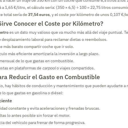
as a hacer un viaje de 350 km con un coche que consume 6,5 litros a los 
á a 1,65 €/litro, el cálculo sería: (350 × 6,5) ÷ 100 = 22,75 litros consum
te total sería de
37,54 euros
, y el coste por kilómetro de unos 0,107 €/
irve Conocer el Coste por Kilómetro?
metro
es un dato muy valioso que va mucho más allá del viaje puntual. T
e desplazamiento laboral para reclamar dietas o reembolsos.
le más barato compartir coche que ir solo.
culo más eficiente amortizaría la inversión a largo plazo.
 mensual de lo que gastas en combustible.
justas en plataformas de
carpool
o viajes compartidos.
ara Reducir el Gasto en Combustible
ulo, hay hábitos de conducción y mantenimiento que pueden ayudarte a 
 lo que gastas en gasolina o diésel:
ciente
dad constante y evita aceleraciones y frenadas bruscas.
tas lo antes posible sin forzar el motor.
cia del vehículo para frenar de forma progresiva.