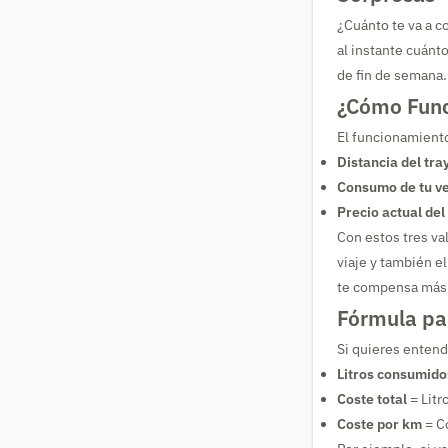
¿Cuánto te va a c
al instante cuánt
de fin de semana.
¿Cómo Func
El funcionamiento 
Distancia del tra
Consumo de tu ve
Precio actual de
Con estos tres val
viaje y también e
te compensa más e
Fórmula pa
Si quieres entende
Litros consumido
Coste total
= Litr
Coste por km
= Co