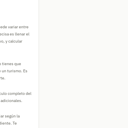
ede variar entre
cisa es llenar el
o, y calcular
o tienes que
e un turismo. Es
te.
lculo completo del
 adicionales.
ar según la
diente. Te