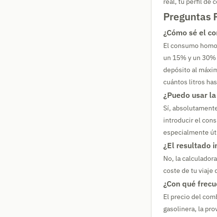
real, tu perfil de
Preguntas 
¿Cómo sé el co
El consumo homolo
un 15% y un 30% m
depósito al máxim
cuántos litros ha
¿Puedo usar la
Sí, absolutamente
introducir el con
especialmente úti
¿El resultado 
No, la calculador
coste de tu viaje
¿Con qué frecu
El precio del com
gasolinera, la pr