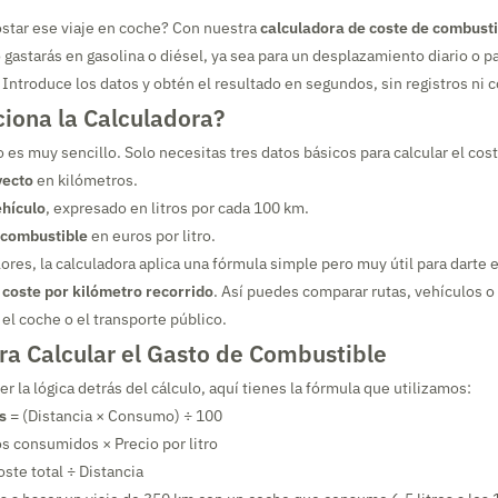
ostar ese viaje en coche? Con nuestra
calculadora de coste de combusti
o gastarás en gasolina o diésel, ya sea para un desplazamiento diario o 
 Introduce los datos y obtén el resultado en segundos, sin registros ni 
iona la Calculadora?
es muy sencillo. Solo necesitas tres datos básicos para calcular el cost
yecto
en kilómetros.
hículo
, expresado en litros por cada 100 km.
l combustible
en euros por litro.
ores, la calculadora aplica una fórmula simple pero muy útil para darte e
l
coste por kilómetro recorrido
. Así puedes comparar rutas, vehículos o 
l coche o el transporte público.
ra Calcular el Gasto de Combustible
r la lógica detrás del cálculo, aquí tienes la fórmula que utilizamos:
s
= (Distancia × Consumo) ÷ 100
os consumidos × Precio por litro
ste total ÷ Distancia