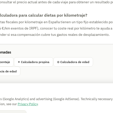
ultar el precio actual antes de cada viaje para obtener un resultado p
alculadora para calcular dietas por kilometraje?
etas fiscales por kilometraje en España tienen un tipo fijo establecido p
 €/km exentos de IRPF), conocer tu coste real por kilómetro te ayuda a
nder si esa compensación cubre tus gastos reales de desplazamiento.
ionadas
centaje
✦ Calculadora propina
⊚ Calculadora de edad
ncia de edad
Simple Calculator
cs (Google Analytics) and advertising (Google AdSense). Technically necessary
Impressum
|
Privacy
|
Terms
|
🍪 Cookies
ion, see our
Privacy Policy
.
Sin garantía. © 2026 CAESS GmbH