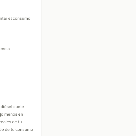
entar el consumo
tencia
 diésel suele
algo menos en
reales de tu
nde de tu consumo