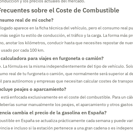
 conducción y los precios actuales del mercado.
Frecuentes sobre el Coste de Combustible
nsumo real de mi coche?
gado aparece en la ficha técnica del vehículo, pero el consumo real pu
ás según tu estilo de conducción, el tráfico y la carga. La forma más pre
o, anotar los kilómetros, conducir hasta que necesites repostar de nuev
s usado por cada 100 km.
 calculadora para viajes en furgoneta o camión?
. La fórmula es la misma independientemente del tipo de vehículo. Sol
sumo real de tu furgoneta o camión, que normalmente será superior al d
l para autónomos y empresas que necesitan calcular costes de transpor
incluye peajes o aparcamiento?
a está enfocada exclusivamente en el coste del combustible. Para un cá
 deberías sumar manualmente los peajes, el aparcamiento y otros gastos
encia cambia el precio de la gasolina en España?
bustible en España se actualiza prácticamente cada semana y puede vari
ovincia e incluso si la estación pertenece a una gran cadena o es indepen