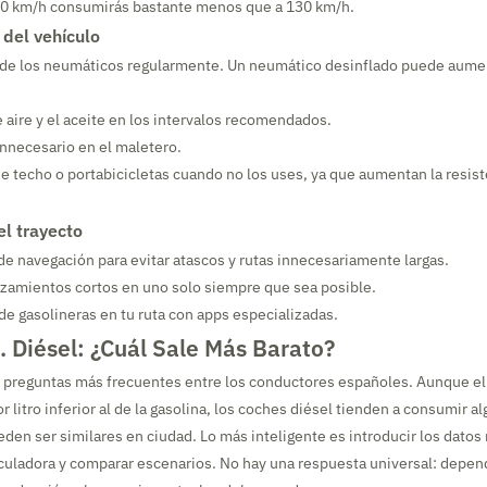
110 km/h consumirás bastante menos que a 130 km/h.
del vehículo
n de los neumáticos regularmente. Un neumático desinflado puede aum
e aire y el aceite en los intervalos recomendados.
 innecesario en el maletero.
 de techo o portabicicletas cuando no los uses, ya que aumentan la resis
el trayecto
de navegación para evitar atascos y rutas innecesariamente largas.
zamientos cortos en uno solo siempre que sea posible.
e gasolineras en tu ruta con apps especializadas.
. Diésel: ¿Cuál Sale Más Barato?
s preguntas más frecuentes entre los conductores españoles. Aunque el
r litro inferior al de la gasolina, los coches diésel tienden a consumir 
eden ser similares en ciudad. Lo más inteligente es introducir los datos 
lculadora y comparar escenarios. No hay una respuesta universal: depe