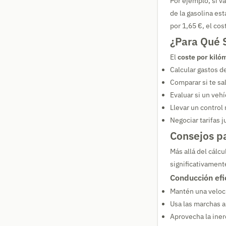
Por ejemplo, si v
de la gasolina est
por 1,65 €, el cos
¿Para Qué S
El
coste por kiló
Calcular gastos d
Comparar si te sa
Evaluar si un vehí
Llevar un control
Negociar tarifas 
Consejos p
Más allá del cálc
significativamente
Conducción efi
Mantén una veloci
Usa las marchas al
Aprovecha la iner