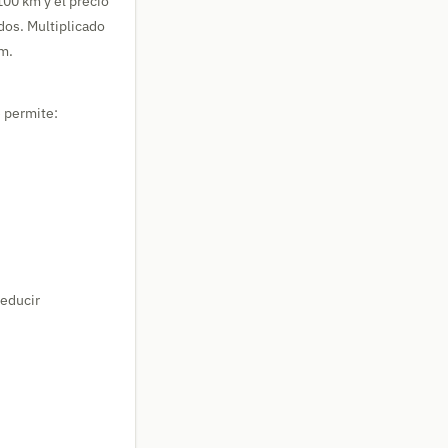
100 km y el precio
idos. Multiplicado
km.
e permite:
reducir