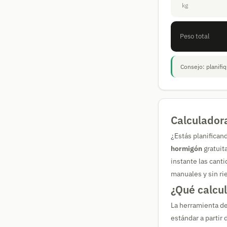
kg
Peso total
Consejo: planifi
Calculador
¿Estás planifican
hormigón
gratuit
instante las cant
manuales y sin rie
¿Qué calcul
La herramienta d
estándar a partir