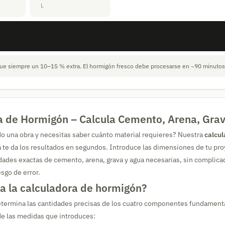
L
que siempre un 10–15 % extra. El hormigón fresco debe procesarse en ~90 minutos
a de Hormigón – Calcula Cemento, Arena, Gra
do una obra y necesitas saber cuánto material requieres? Nuestra
calcul
a te da los resultados en segundos. Introduce las dimensiones de tu pro
idades exactas de cemento, arena, grava y agua necesarias, sin complica
sgo de error.
a la calculadora de hormigón?
etermina las cantidades precisas de los cuatro componentes fundament
 de las medidas que introduces: