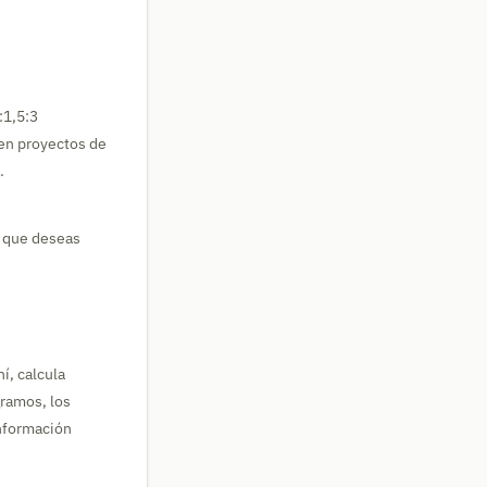
:1,5:3
 en proyectos de
.
o que deseas
í, calcula
gramos, los
información