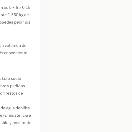
n es 5 × 6 × 0,15
ente 1.350 kg de
 puedes pedir los
 un volumen de
más conveniente
. Esto suele
obra y pedidos
 con restos de
 de agua debilita
 la resistencia a
able y resistente