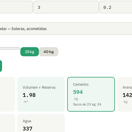
25 kg
40 kg
Cemento
Volumen + Reserva
Aren
594
1.98
14
kg
m³
kg
Sacos de 25 kg: 24
Agua
337