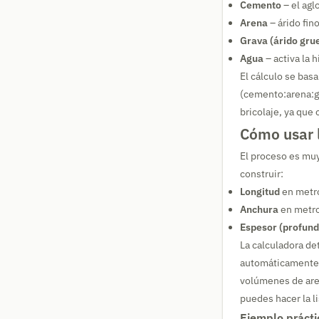
Cemento
– el agl
Arena
– árido fin
Grava (árido gru
Agua
– activa la 
El cálculo se basa
(cemento:arena:gr
bricolaje, ya que
Cómo usar 
El proceso es muy
construir:
Longitud
en metr
Anchura
en metr
Espesor (profund
La calculadora de
automáticamente l
volúmenes de aren
puedes hacer la l
Ejemplo prácti