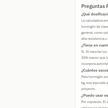
Preguntas 
¿Qué dosificaci
La calculadora em
hormigón de clase
general, como so
alta resistencia 
¿Tiene en cuen
Sí. Al mezclar lo
35% menor que la
incorpora automát
¿Cuántos sacos
Para hormigón es
kg, eso equivale a
proyecto.
¿Puedo usar es
Por supuesto. El 
utilizan las plan