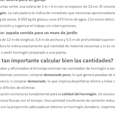
itas verter una solera de 5 m × 6 m con un espesor de 15 cm. El volume
igón
. La calculadora te indica de inmediato que necesitas aproximadam
 de arena, 4.050 kg de grava y unos 675 litros de agua. Con estos datos
cisión y organizar el trabajo sin interrupciones.
co: zapata corrida para un muro de jardín
a de 12 m de longitud, 0,4 m de anchura y 0,5 m de profundidad supone
adora te indica exactamente qué cantidad de material necesitas y si es 
o pedir hormigón preparado a una planta.
 tan importante calcular bien las cantidades?
les y aficionados al bricolaje estiman las cantidades de hormigón a ojo
roblemas costosos: comprar
demasiado poco
, lo que genera paradas de 
precio; o comprar
demasiado
, lo que implica despilfarrar dinero y lidiar
 difíciles de eliminar.
cación correcta es fundamental para la
calidad del hormigón
. Un exceso
rovoca fisuras con el tiempo. Una cantidad insuficiente de cemento reduce
 con la proporción adecuada se obtiene un hormigón duradero, imperme