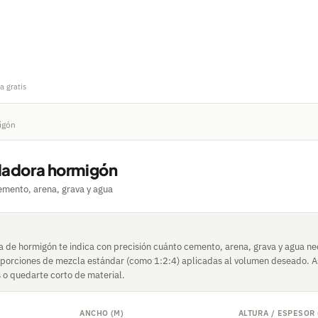
a gratis
igón
ladora hormigón
emento, arena, grava y agua
a de hormigón te indica con precisión cuánto cemento, arena, grava y agua ne
roporciones de mezcla estándar (como 1:2:4) aplicadas al volumen deseado. As
o quedarte corto de material.
ANCHO (M)
ALTURA / ESPESOR 