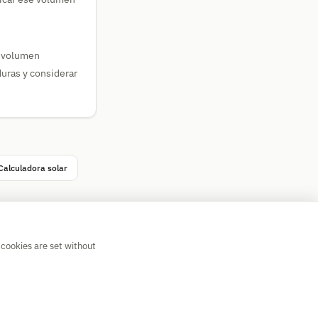
l volumen
duras y considerar
Calculadora solar
 cookies are set without
💡 Suggest a calculator