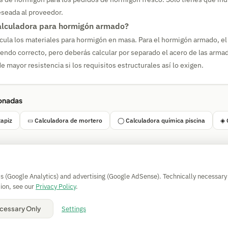
deseada al proveedor.
calculadora para hormigón armado?
lcula los materiales para hormigón en masa. Para el hormigón armado, e
iendo correcto, pero deberás calcular por separado el acero de las arma
e mayor resistencia si los requisitos estructurales así lo exigen.
ionadas
tapiz
▭ Calculadora de mortero
◯ Calculadora química piscina
◈ 
Simple Calculator
cs (Google Analytics) and advertising (Google AdSense). Technically necessary
Impressum
|
Privacy
|
Terms
|
🍪 Cookies
ion, see our
Privacy Policy
.
Sin garantía. © 2026 CAESS GmbH
Settings
cessary Only