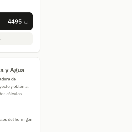
4495
kg
.
va y Agua
adora de
yecto y obtén al
dos cálculos
ales del hormigón