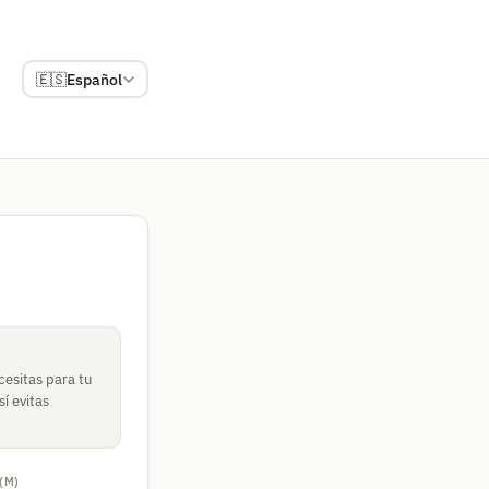
🇪🇸
Español
cesitas para tu
í evitas
(M)