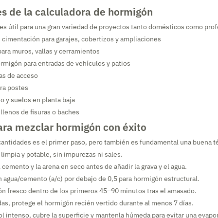
es de la calculadora de hormigón
es útil para una gran variedad de proyectos tanto domésticos como prof
e cimentación para garajes, cobertizos y ampliaciones
para muros, vallas y cerramientos
rmigón para entradas de vehículos y patios
as de acceso
ara postes
o y suelos en planta baja
llenos de fisuras o baches
ara mezclar hormigón con éxito
 cantidades es el primer paso, pero también es fundamental una buena t
limpia y potable, sin impurezas ni sales.
 cemento y la arena en seco antes de añadir la grava y el agua.
n agua/cemento (a/c) por debajo de 0,5 para hormigón estructural.
ón fresco dentro de los primeros 45–90 minutos tras el amasado.
as, protege el hormigón recién vertido durante al menos 7 días.
ol intenso, cubre la superficie y mantenla húmeda para evitar una evapo