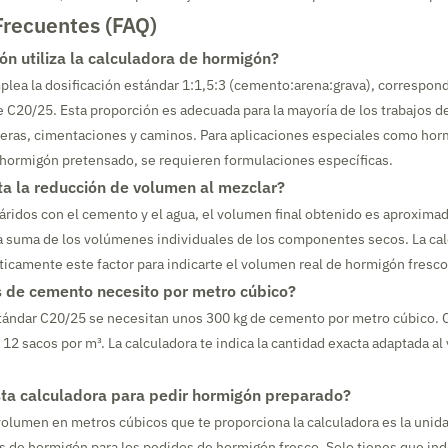
Frecuentes (FAQ)
ón utiliza la calculadora de hormigón?
plea la dosificación estándar 1:1,5:3 (cemento:arena:grava), correspond
 C20/25. Esta proporción es adecuada para la mayoría de los trabajos d
leras, cimentaciones y caminos. Para aplicaciones especiales como ho
o hormigón pretensado, se requieren formulaciones específicas.
ta la reducción de volumen al mezclar?
s áridos con el cemento y el agua, el volumen final obtenido es aproxim
 suma de los volúmenes individuales de los componentes secos. La cal
icamente este factor para indicarte el volumen real de hormigón fresc
 de cemento necesito por metro cúbico?
tándar C20/25 se necesitan unos 300 kg de cemento por metro cúbico. 
 12 sacos por m³. La calculadora te indica la cantidad exacta adaptada a
ta calculadora para pedir hormigón preparado?
volumen en metros cúbicos que te proporciona la calculadora es la unid
tas de hormigón para los pedidos de hormigón fresco. Solo tienes que in