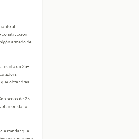
iente al
e construcción
rmigón armado de
adamente un 25–
culadora
o que obtendrás.
Con sacos de 25
l volumen de tu
ad estándar que
dicar ese volumen