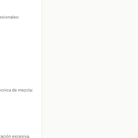
esionales:
écnica de mezcla:
ración excesiva.