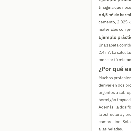
Imagina que neces
=
4,5 m³ de horm
cemento, 2.025 kg
materiales con pre
Ejemplo prácti
Una zapata corrid
2,4 m³. La calcul
mezclar tú mismo 
¿Por qué es
Muchos profesiona
derivar en dos p
urgentes a sobre
hormigón fraguado
Además, la dosifi
la estructura y p
compresión. Solo
a las heladas.