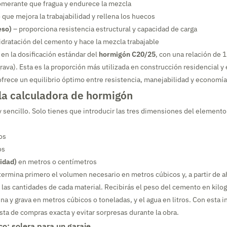
omerante que fragua y endurece la mezcla
o que mejora la trabajabilidad y rellena los huecos
eso)
– proporciona resistencia estructural y capacidad de carga
hidratación del cemento y hace la mezcla trabajable
 en la dosificación estándar del
hormigón C20/25
, con una relación de 1
ava). Esta es la proporción más utilizada en construcción residencial y
 ofrece un equilibrio óptimo entre resistencia, manejabilidad y economía
la calculadora de hormigón
 sencillo. Solo tienes que introducir las tres dimensiones del element
os
os
idad)
en metros o centímetros
termina primero el volumen necesario en metros cúbicos y, a partir de ah
as cantidades de cada material. Recibirás el peso del cemento en kilo
a y grava en metros cúbicos o toneladas, y el agua en litros. Con esta 
ista de compras exacta y evitar sorpresas durante la obra.
co: solera para un garaje