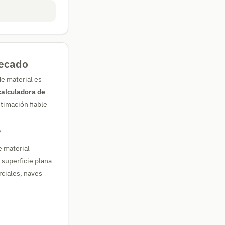
secado
de material es
calculadora de
timación fiable
?
e material
 superficie plana
erciales, naves