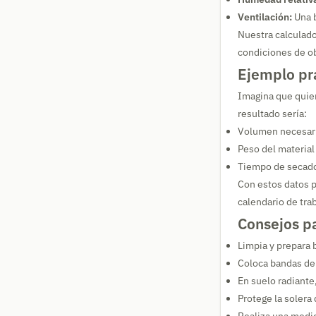
Ventilación:
Una b
Nuestra calculador
condiciones de o
Ejemplo prá
Imagina que quie
resultado sería:
Volumen necesari
Peso del materia
Tiempo de secado
Con estos datos p
calendario de tra
Consejos pa
Limpia y prepara b
Coloca bandas de 
En suelo radiante
Protege la solera 