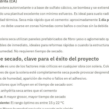
drita (CA)
olera autonivelante o a base de sulfato cálcico, se bombea y se extiend
ndo una planitud excelente con mínimo esfuerzo. Es ideal para suelo radi
dad térmica. Seca más rápido que el cemento: aproximadamente
1 día 
, no debe usarse en zonas húmedas como baños o cocinas sin la debida 
olera seca utilizan paneles prefabricados de fibro-yeso o aglomerado q
ables de inmediato, ideales para reformas rápidas o cuando la estructur
humedad. No requieren tiempo de secado.
e secado, clave para el éxito del proyecto
ado
es uno de los factores más críticos en cualquier obra con solera. Col
tes de que la solera esté completamente seca puede provocar despren
 de humedad, aparición de moho o fallos en el adhesivo.
actores que influyen en el tiempo de secado son:
 anhydrita seca antes que el cemento
a:
A mayor grosor, mayor tiempo de secado
iente:
El rango óptimo es entre 15 y 22 °C
a:
Menor humedad equivale a secado más rápido