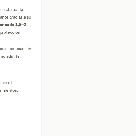
e sola por la
ante gracias a su
por cada 1,5–2
protección.
ue se colocan sin
a no admite
ocar el
dimientos,