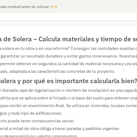
ad residual antes de colocar:
2 %
 de Solera – Calcula materiales y tiempo de 
na solera en tu obra o en una reforma? Conseguir las cantidades exactas 
garantizar un resultado duradero y evitar gastos innecesarios. Nuestra
 permite obtener en segundos la cantidad de material necesaria y una es
ado, adaptada a las características concretas de tu proyecto.
solera y por qué es importante calcularla bien
n llamada capa de regularización o mortero de nivelación) es una capa d
rita que se aplica sobre el forjado o la base del suelo para obtener una
a para recibir el revestimiento final. Se utiliza en viviendas, locales com
gios y todo tipo de edificaciones.
ecto puede tener consecuencias serias:
rial a mitad de obra obliga a hacer paradas y pedidos urgentes
o genera residuos y gastos innecesarios