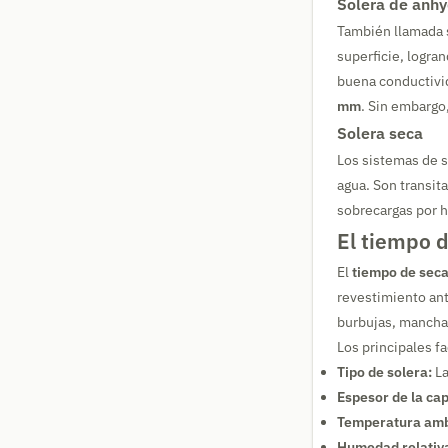
Solera de anhy
También llamada s
superficie, logra
buena conductivi
mm
. Sin embargo
Solera seca
Los sistemas de s
agua. Son transit
sobrecargas por 
El tiempo d
El
tiempo de sec
revestimiento an
burbujas, manchas
Los principales f
Tipo de solera:
La
Espesor de la cap
Temperatura amb
Humedad relativ