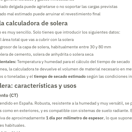
ado delgada puede agrietarse o no soportar las cargas previstas
do mal estimado puede arruinar el revestimiento final
a calculadora de solera
 es muy sencillo. Solo tienes que introducir los siguientes datos:
l área total que vas a cubrir con la solera
 grosor de la capa de solera, habitualmente entre 30 y 80 mm
lera de cemento, solera de anhydrita o solera seca
entales:
Temperatura y humedad para el cálculo del tiempo de secado
nea, la calculadora te devuelve el volumen de material necesario en met
s o toneladas y el
tiempo de secado estimado
según las condiciones in
lera: características y usos
nto (CT)
tendido en España. Robusta, resistente a la humedad y muy versátil, se
es como en exteriores, y es compatible con sistemas de suelo radiante. 
ativa de aproximadamente
1 día por milímetro de espesor
, lo que supone
es habituales.