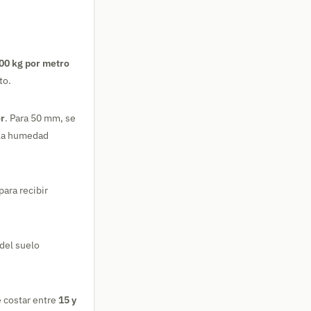
00 kg por metro
to.
or
. Para 50 mm, se
 la humedad
 para recibir
del suelo
e costar entre
15 y