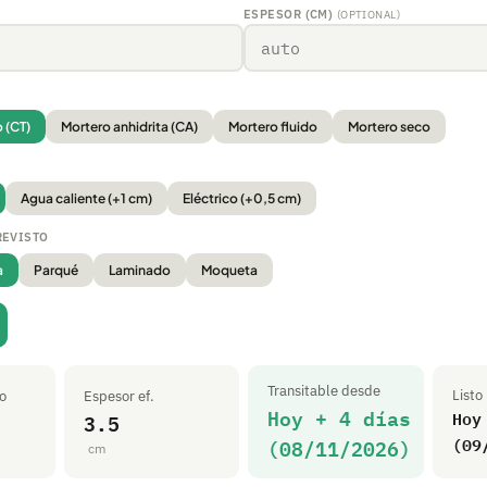
ESPESOR (CM)
(OPTIONAL)
 (CT)
Mortero anhidrita (CA)
Mortero fluido
Mortero seco
Agua caliente (+1 cm)
Eléctrico (+0,5 cm)
REVISTO
a
Parqué
Laminado
Moqueta
Transitable desde
Listo
o
Espesor ef.
Hoy + 4 días
Hoy
3.5
(08/11/2026)
(09
cm