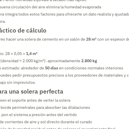
uena circulación del aire elimina la humedad evaporada
a integra todos estos factores para ofrecerte un dato realista y ajustad
bra.
ctico de cálculo
res hacer una solera de cemento en un salón de
28 m²
con un espesor 
o: 28 × 0,05 =
1,4 m³
l (densidad ≈ 2.000 kg/m³): aproximadamente
2.800 kg
 estimado: alrededor de
50 días
en condiciones normales interiores
uedes pedir presupuestos precisos a los proveedores de materiales y c
bajo sin imprevistos.
ra una solera perfecta
ien el soporte antes de verter la solera
borde perimetrales para absorber las dilataciones
, pon el sistema a presión antes del vertido
de corrientes de aire y sol directo durante el curado