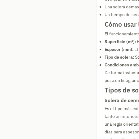
Una solera demasi
Un tiempo de seca
Cómo usar l
El funcionamiento
Superficie (m²):
E
Espesor (mm):
El
Tipo de solera:
So
Condiciones ambi
De forma instantá
peso en kilogramo
Tipos de so
Solera de ceme
Es el tipo más ex
tanto en interior
una regla orient
días para espesor