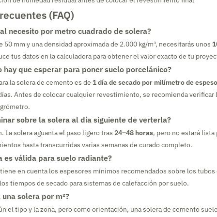
ión de humedad residual antes de colocar el revestimiento final
frecuentes (FAQ)
al necesito por metro cuadrado de solera?
e 50 mm y una densidad aproximada de 2.000 kg/m³, necesitarás unos
1
uce tus datos en la calculadora para obtener el valor exacto de tu proyec
 hay que esperar para poner suelo porcelánico?
para la solera de cemento es de
1 día de secado por milímetro de espes
ías. Antes de colocar cualquier revestimiento, se recomienda verificar
igrómetro.
ar sobre la solera al día siguiente de verterla?
. La solera aguanta el paso ligero tras
24–48 horas
, pero no estará lista
mientos hasta transcurridas varias semanas de curado completo.
a es válida para suelo radiante?
a tiene en cuenta los espesores mínimos recomendados sobre los tubos 
 los tiempos de secado para sistemas de calefacción por suelo.
 una solera por m²?
gún el tipo y la zona, pero como orientación, una solera de cemento suel