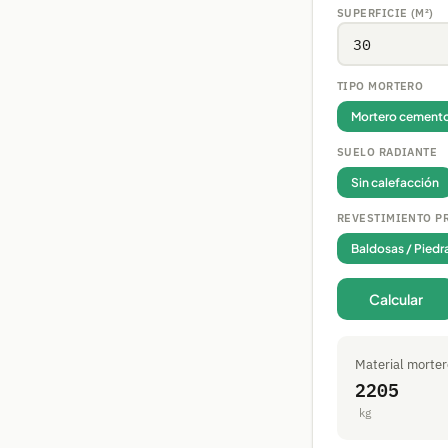
SUPERFICIE (M²)
TIPO MORTERO
Mortero cemento
SUELO RADIANTE
Sin calefacción
REVESTIMIENTO P
Baldosas / Piedr
Calcular
Material morter
2205
kg