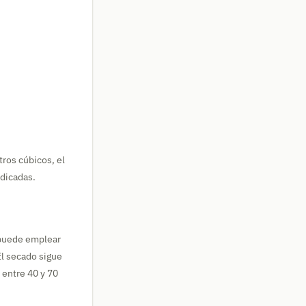
ros cúbicos, el
dicadas.
 puede emplear
El secado sigue
 entre 40 y 70