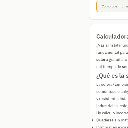
Comprobar humed
Calculadora
¿Vas a instalar u
fundamental para 
solera
gratuita te
del tiempo de sec
¿Qué es la 
La solera (tambié
cementoso o anhyd
y resistente, list
industriales, cole
Un cálculo incorr
Quedarse sin mate
Comprar en exces