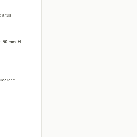
o a tus
de
50 mm
. El
uadrar el