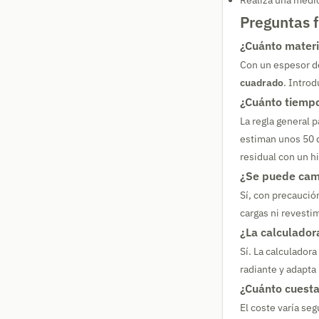
Realiza una medic
Preguntas 
¿Cuánto materi
Con un espesor d
cuadrado
. Introd
¿Cuánto tiempo
La regla general 
estiman unos 50 d
residual con un h
¿Se puede camin
Sí, con precaución
cargas ni revesti
¿La calculador
Sí. La calculador
radiante y adapta
¿Cuánto cuesta
El coste varía se