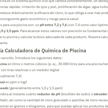
scina es un sistema químico vivo que cambia constantemente. Un deseq
ias rápidas: irritación de ojos y piel, proliferación de algas, agua turbi
reduce drásticamente la eficacia del cloro, lo que obliga a usar más pro
 consiguiente gasto económico y riesgo para la salud.
es para una piscina son: un
pH entre 7,2 y 7,6
(con 7,4 como valor óptimo
,5 y 1,5 ppm
. Para alcanzar estos valores con precisión es fundamental
 tu piscina y calcular la dosis adecuada de cada producto. Nuestra cal
mente.
la Calculadora de Química de Piscina
 sencillo. Introduce los siguientes datos:
scina
en litros o metros cúbicos (p. ej., 30.000 litros para una piscina fa
con tiras reactivas o un medidor digital
tualmente 7,4)
tual
en ppm o mg/l
eseado
(generalmente entre 1,0 y 1,5 ppm)
indica al instante cuánto
reductor de pH
(bisulfato de sodio) o
elevador
adir, así como la cantidad de cloro granulado o pastillas de cloro neces
stran en gramos o kilogramos, para que puedas aplicar los productos de