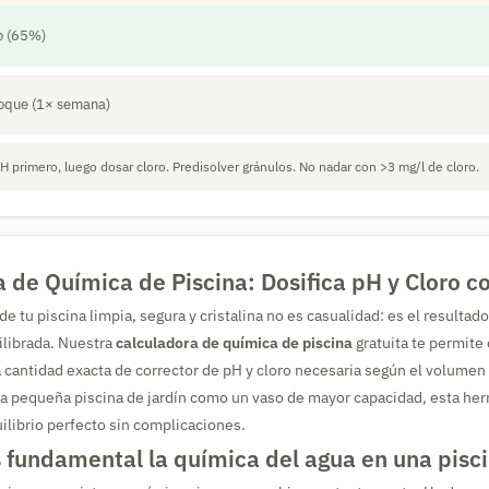
o (65%)
oque (1× semana)
H primero, luego dosar cloro. Predisolver gránulos. No nadar con >3 mg/l de cloro.
 de Química de Piscina: Dosifica pH y Cloro c
e tu piscina limpia, segura y cristalina no es casualidad: es el resultad
ilibrada. Nuestra
calculadora de química de piscina
gratuita te permite 
la cantidad exacta de corrector de pH y cloro necesaria según el volumen 
na pequeña piscina de jardín como un vaso de mayor capacidad, esta her
uilibrio perfecto sin complicaciones.
 fundamental la química del agua en una pisc