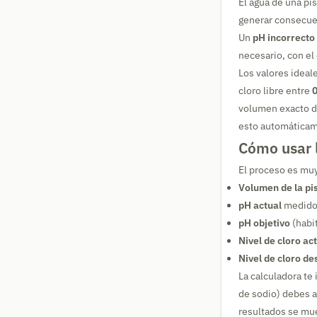
El agua de una pi
generar consecuenc
Un
pH incorrecto
necesario, con el
Los valores ideal
cloro libre entre
0
volumen exacto de
esto automática
Cómo usar 
El proceso es muy
Volumen de la pi
pH actual
medido 
pH objetivo
(habi
Nivel de cloro ac
Nivel de cloro d
La calculadora te 
de sodio) debes añ
resultados se mue