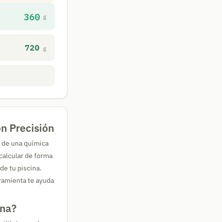
360
g
720
g
on Precisión
o de una química
calcular de forma
de tu piscina.
ramienta te ayuda
ina?