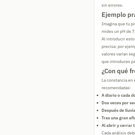
sin errores.
Ejemplo prá
Imagina que tu pi
mides un pH de 7,9
Al introducir est
precisa: por ejem
valores varían se
que introduces par
¿Con qué fr
La constancia en e
recomendadas:
A diario o cada d
Dos veces por s
Después de lluvi
Tras una gran afl
Al abrir y cerrar 
Cada análisis deb