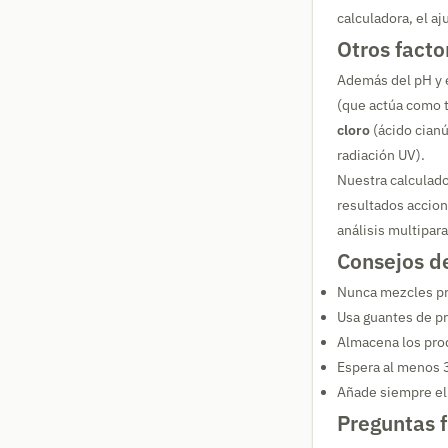
calculadora, el aj
Otros facto
Además del pH y e
(que actúa como 
cloro
(ácido cianú
radiación UV).
Nuestra calculado
resultados accion
análisis multipar
Consejos d
Nunca mezcles pr
Usa guantes de pr
Almacena los prod
Espera al menos 3
Añade siempre el 
Preguntas 