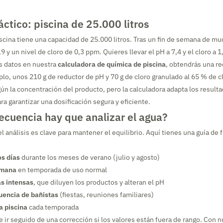
ctico: piscina de 25.000 litros
scina tiene una capacidad de 25.000 litros. Tras un fin de semana de mu
 y un nivel de cloro de 0,3 ppm. Quieres llevar el pH a 7,4 y el cloro a 
os datos en nuestra
calculadora de química de piscina
, obtendrás una 
plo, unos 210 g de reductor de pH y 70 g de cloro granulado al 65 % de cl
gún la concentración del producto, pero la calculadora adapta los resulta
a garantizar una dosificación segura y eficiente.
ecuencia hay que analizar el agua?
l análisis es clave para mantener el equilibrio. Aquí tienes una guía de
os días
durante los meses de verano (julio y agosto)
emana
en temporada de uso normal
as intensas
, que diluyen los productos y alteran el pH
uencia de bañistas
(fiestas, reuniones familiares)
la piscina
cada temporada
e ir seguido de una corrección si los valores están fuera de rango. Con n