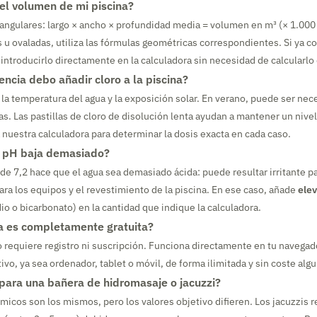
el volumen de mi piscina?
tangulares: largo × ancho × profundidad media = volumen en m³ (× 1.000 =
 u ovaladas, utiliza las fórmulas geométricas correspondientes. Si ya c
ntroducirlo directamente en la calculadora sin necesidad de calcularlo
ncia debo añadir cloro a la piscina?
la temperatura del agua y la exposición solar. En verano, puede ser nece
as. Las pastillas de cloro de disolución lenta ayudan a mantener un nive
 nuestra calculadora para determinar la dosis exacta en cada caso.
l pH baja demasiado?
de 7,2 hace que el agua sea demasiado ácida: puede resultar irritante par
para los equipos y el revestimiento de la piscina. En ese caso, añade
ele
io o bicarbonato) en la cantidad que indique la calculadora.
a es completamente gratuita?
o requiere registro ni suscripción. Funciona directamente en tu navega
ivo, ya sea ordenador, tablet o móvil, de forma ilimitada y sin coste alg
para una bañera de hidromasaje o jacuzzi?
ímicos son los mismos, pero los valores objetivo difieren. Los jacuzzis 