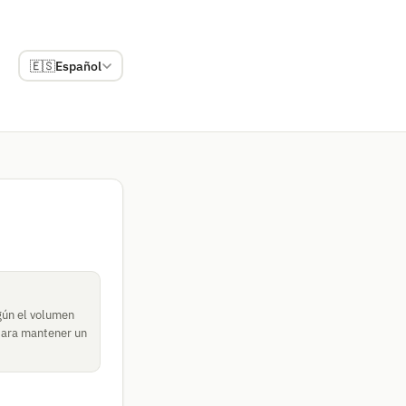
🇪🇸
Español
gún el volumen
 para mantener un