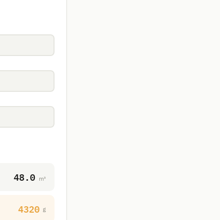
48.0
m³
4320
g