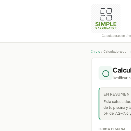
Calculadoras en líne
Inicio
/
Calculadora quími
Calcu
◯
Dosificar p
EN RESUMEN
Esta calculador
de tu piscina y 
pH de 7,2–7,6 y 
FORMA PISCINA