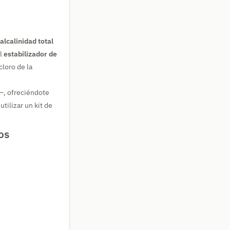
alcalinidad total
el
estabilizador de
cloro de la
 —, ofreciéndote
tilizar un kit de
os