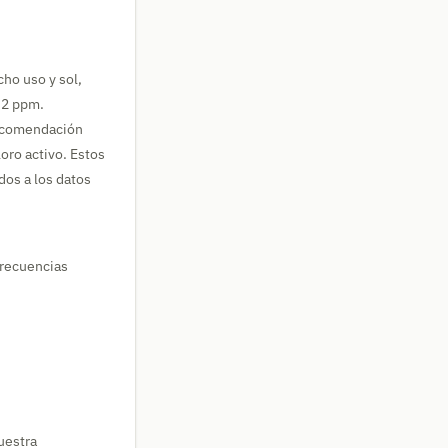
cho uso y sol,
1,2 ppm.
recomendación
oro activo. Estos
dos a los datos
 frecuencias
uestra