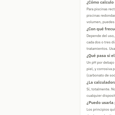
¿Cómo calculo 
Para piscinas rec
piscinas redondas
volumen, puedes i
¿Con qué frecue
Depende del uso, 
cada dos o tres dí
tratamientos. Usa
¿Qué pasa si e
Un pH por debajo 
piel, y corrosiva 
(carbonato de sod
¿La calculador
Sí, totalmente. N
cualquier disposit
¿Puedo usarla 
Los principios qu