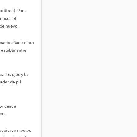
 litros). Para
onoces el
 de nuevo.
sario añadir cloro
l estable entre
a los ojos y la
vador de pH
dor desde
uno.
requieren niveles