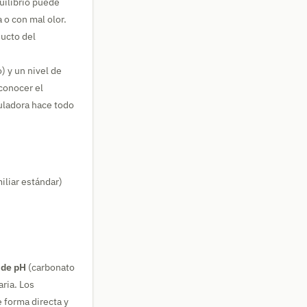
uilibrio puede
a o con mal olor.
ducto del
) y un nivel de
 conocer el
culadora hace todo
miliar estándar)
 de pH
(carbonato
aria. Los
 forma directa y