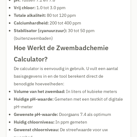
pH:
Tussen 7.2 en 7.6
Vrij chloor:
1.0 tot 3.0 ppm
Totale alkaliteit:
80 tot 120 ppm
Calciumhardheid:
200 tot 400 ppm
Stabilisator (cyanuurzuur):
30 tot 50 ppm
(buitenzwembaden)
Hoe Werkt de Zwembadchemie
Calculator?
De calculator is eenvoudig in gebruik. U vult een aantal
basisgegevens in en de tool berekent direct de
benodigde hoeveelheden:
Volume van het zwembad:
In liters of kubieke meters
Huidige pH-waarde:
Gemeten met een testkit of digitale
pH-meter
Gewenste pH-waarde:
Doorgaans 7.4 als optimum
Huidig chloorniveau:
In ppm gemeten
Gewenst chloorniveau:
De streefwaarde voor uw