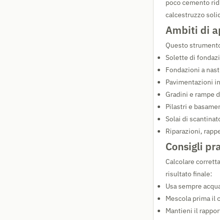
poco cemento ridu
calcestruzzo soli
Ambiti di a
Questo strumento 
Solette di fondaz
Fondazioni a nastr
Pavimentazioni in 
Gradini e rampe d
Pilastri e basamen
Solai di scantinat
Riparazioni, rappez
Consigli pr
Calcolare corrett
risultato finale:
Usa sempre acqua p
Mescola prima il c
Mantieni il rappo