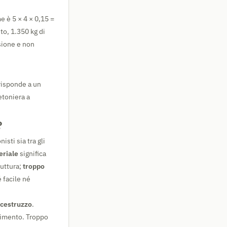
e è 5 × 4 × 0,15 =
to, 1.350 kg di
isione e non
rrisponde a un
etoniera a
.
?
sti sia tra gli
eriale
significa
ruttura;
troppo
 facile né
alcestruzzo
.
rimento. Troppo