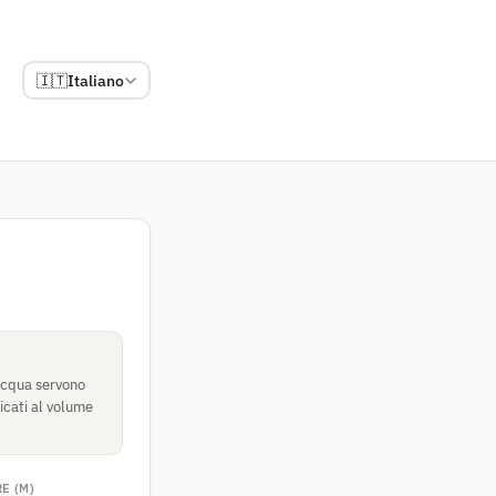
🇮🇹
Italiano
acqua servono
icati al volume
E (M)