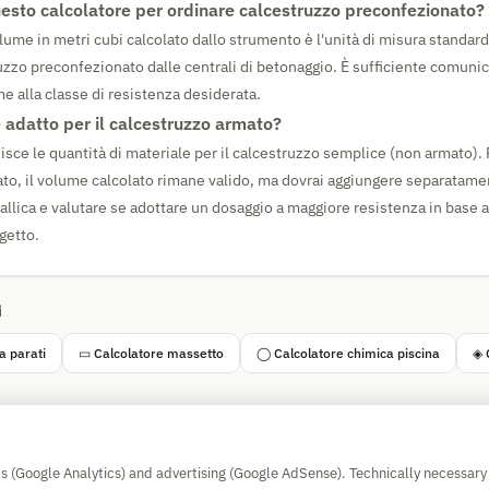
esto calcolatore per ordinare calcestruzzo preconfezionato?
ume in metri cubi calcolato dallo strumento è l'unità di misura standard 
uzzo preconfezionato dalle centrali di betonaggio. È sufficiente comuni
me alla classe di resistenza desiderata.
è adatto per il calcestruzzo armato?
nisce le quantità di materiale per il calcestruzzo semplice (non armato). P
to, il volume calcolato rimane valido, ma dovrai aggiungere separatamen
llica e valutare se adottare un dosaggio a maggiore resistenza in base ai
ogetto.
i
a parati
▭ Calcolatore massetto
◯ Calcolatore chimica piscina
◈ 
Simple Calculator
cs (Google Analytics) and advertising (Google AdSense). Technically necessary
Impressum
|
Privacy
|
Terms
|
🍪 Cookies