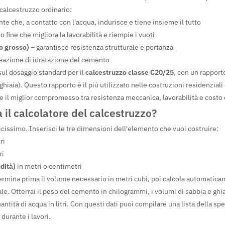
calcestruzzo ordinario:
ante che, a contatto con l'acqua, indurisce e tiene insieme il tutto
 fine che migliora la lavorabilità e riempie i vuoti
o grosso)
– garantisce resistenza strutturale e portanza
reazione di idratazione del cemento
 sul dosaggio standard per il
calcestruzzo classe C20/25
, con un rapporto
iaia). Questo rapporto è il più utilizzato nelle costruzioni residenziali e
e il miglior compromesso tra resistenza meccanica, lavorabilità e costo 
 il calcolatore del calcestruzzo?
icissimo. Inserisci le tre dimensioni dell'elemento che vuoi costruire:
ri
ri
dità)
in metri o centimetri
termina prima il volume necessario in metri cubi, poi calcola automatica
le. Otterrai il peso del cemento in chilogrammi, i volumi di sabbia e ghia
uantità di acqua in litri. Con questi dati puoi compilare una lista della sp
 durante i lavori.