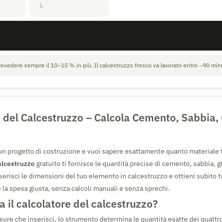
L
evedere sempre il 10–15 % in più. Il calcestruzzo fresco va lavorato entro ~90 minu
 del Calcestruzzo – Calcola Cemento, Sabbia, 
 un progetto di costruzione e vuoi sapere esattamente quanto materiale t
alcestruzzo
gratuito ti fornisce le quantità precise di cemento, sabbia, g
erisci le dimensioni del tuo elemento in calcestruzzo e ottieni subito tut
 la spesa giusta, senza calcoli manuali e senza sprechi.
a il calcolatore del calcestruzzo?
sure che inserisci, lo strumento determina le quantità esatte dei quatt