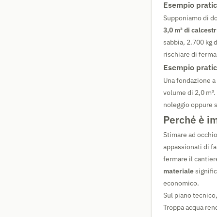
Esempio pratic
Supponiamo di dov
3,0 m³ di calcest
sabbia, 2.700 kg d
rischiare di ferma
Esempio pratic
Una fondazione a 
volume di 2,0 m³.
noleggio oppure s
Perché è im
Stimare ad occhio 
appassionati di f
fermare il cantier
materiale
signifi
economico.
Sul piano tecnico
Troppa acqua rend