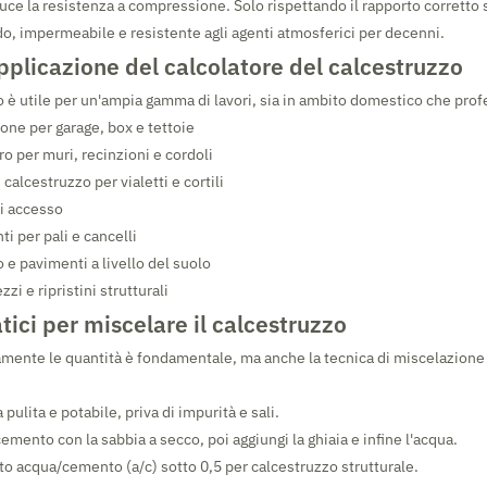
ce la resistenza a compressione. Solo rispettando il rapporto corretto s
do, impermeabile e resistente agli agenti atmosferici per decenni.
pplicazione del calcolatore del calcestruzzo
è utile per un'ampia gamma di lavori, sia in ambito domestico che prof
ione per garage, box e tettoie
o per muri, recinzioni e cordoli
calcestruzzo per vialetti e cortili
i accesso
ti per pali e cancelli
o e pavimenti a livello del suolo
zi e ripristini strutturali
atici per miscelare il calcestruzzo
amente le quantità è fondamentale, ma anche la tecnica di miscelazione 
ulita e potabile, priva di impurità e sali.
emento con la sabbia a secco, poi aggiungi la ghiaia e infine l'acqua.
rto acqua/cemento (a/c) sotto 0,5 per calcestruzzo strutturale.