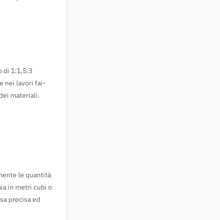
 di 1:1,5:3
 nei lavori fai-
dei materiali.
mente le quantità
ia in metri cubi o
esa precisa ed