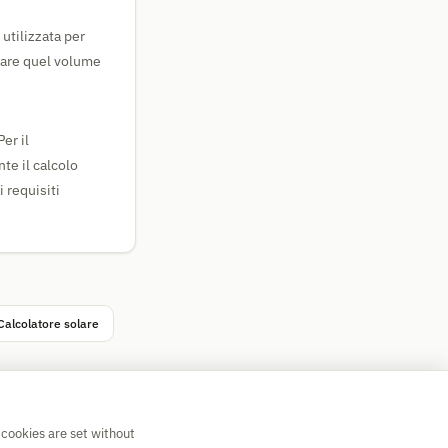
utilizzata per
care quel volume
er il
te il calcolo
 requisiti
Calcolatore solare
 cookies are set without