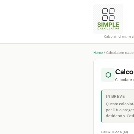
Calcolatrici online g
Home
/
Calcolatore calce
Calco
⬡
Calcolare 
IN BREVE
Questo calcolat
per il tuo proge
desiderato. Così
LUNGHEZZA (M)