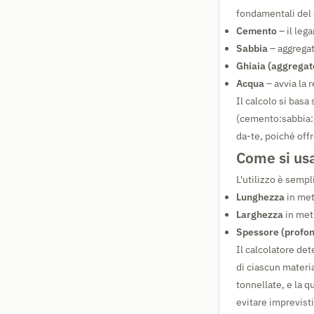
fondamentali del 
Cemento
– il leg
Sabbia
– aggregato
Ghiaia (aggregat
Acqua
– avvia la 
Il calcolo si basa
(cemento:sabbia:gh
da-te, poiché offr
Come si usa
L'utilizzo è sempl
Lunghezza
in met
Larghezza
in met
Spessore (profon
Il calcolatore de
di ciascun materia
tonnellate, e la q
evitare imprevisti