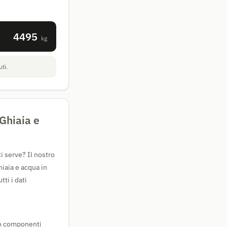
4495
kg
ti.
Ghiaia e
i serve? Il nostro
hiaia e acqua in
ti i dati
ro componenti