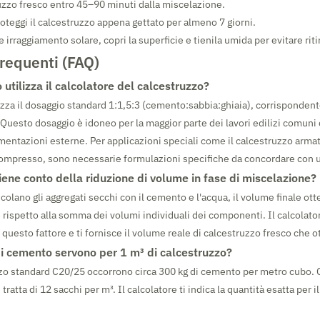
ruzzo fresco entro 45–90 minuti dalla miscelazione.
roteggi il calcestruzzo appena gettato per almeno 7 giorni.
 irraggiamento solare, copri la superficie e tienila umida per evitare ritir
equenti (FAQ)
utilizza il calcolatore del calcestruzzo?
lizza il dosaggio standard 1:1,5:3 (cemento:sabbia:ghiaia), corrispondent
 Questo dosaggio è idoneo per la maggior parte dei lavori edilizi comuni
mentazioni esterne. Per applicazioni speciali come il calcestruzzo armat
ompresso, sono necessarie formulazioni specifiche da concordare con u
tiene conto della riduzione di volume in fase di miscelazione?
olano gli aggregati secchi con il cemento e l'acqua, il volume finale ott
% rispetto alla somma dei volumi individuali dei componenti. Il calcolato
uesto fattore e ti fornisce il volume reale di calcestruzzo fresco che ot
di cemento servono per 1 m³ di calcestruzzo?
zo standard C20/25 occorrono circa 300 kg di cemento per metro cubo. C
 tratta di 12 sacchi per m³. Il calcolatore ti indica la quantità esatta per 