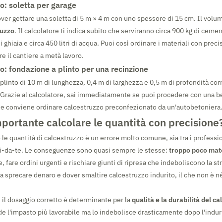
o: soletta per garage
er gettare una soletta di 5 m × 4 m con uno spessore di 15 cm. Il volum
ruzzo
. Il calcolatore ti indica subito che serviranno circa 900 kg di cemen
i ghiaia e circa 450 litri di acqua. Puoi così ordinare i materiali con prec
re il cantiere a metà lavoro.
o: fondazione a plinto per una recinzione
plinto di 10 m di lunghezza, 0,4 m di larghezza e 0,5 m di profondità co
 Grazie al calcolatore, sai immediatamente se puoi procedere con una b
e conviene ordinare calcestruzzo preconfezionato da un'autobetoniera
portante calcolare le quantità con precisione
le quantità di calcestruzzo è un errore molto comune, sia tra i professioni
ai-da-te. Le conseguenze sono quasi sempre le stesse:
troppo poco mat
e, fare ordini urgenti e rischiare giunti di ripresa che indeboliscono la st
ca sprecare denaro e dover smaltire calcestruzzo indurito, il che non è né
, il dosaggio corretto è determinante per la
qualità e la durabilità del c
e l'impasto più lavorabile ma lo indebolisce drasticamente dopo l'indu