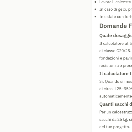
Lavora il calcest
In caso di gelo, p
In estate con forte
Domande Fr
Quale dosaggio 
Il calcolatore uti
di classe C20/25.
fondazioni e pavi
resistenza o prec
Il calcolatore 
Sì. Quando si mesc
di circa il 25–35
automaticamente q
Quanti sacchi 
Per un calcestruz
sacchi da 25 kg, si
del tuo progetto.