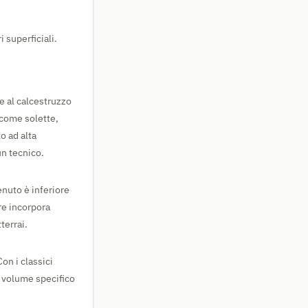
i superficiali.
e al calcestruzzo
 come solette,
o ad alta
n tecnico.
enuto è inferiore
re incorpora
terrai.
on i classici
il volume specifico