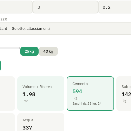
UZZO
25 kg
40 kg
Cemento
Volume + Riserva
Sabb
594
1.98
14
kg
m³
kg
Sacchi da 25 kg: 24
Acqua
337