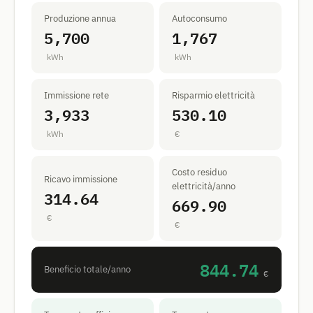
Produzione annua
Autoconsumo
5,700
1,767
kWh
kWh
Immissione rete
Risparmio elettricità
3,933
530.10
kWh
€
Costo residuo
Ricavo immissione
elettricità/anno
314.64
669.90
€
€
844.74
Beneficio totale/anno
€