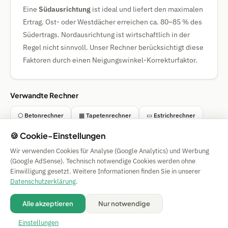
Eine
Südausrichtung
ist ideal und liefert den maximalen
Ertrag. Ost- oder Westdächer erreichen ca. 80–85 % des
Südertrags. Nordausrichtung ist wirtschaftlich in der
Regel nicht sinnvoll. Unser Rechner berücksichtigt diese
Faktoren durch einen Neigungswinkel-Korrekturfaktor.
Verwandte Rechner
⬡ Betonrechner
▦ Tapetenrechner
▭ Estrichrechner
🍪 Cookie-Einstellungen
◯ Pool-Chemie-Rechner
Wir verwenden Cookies für Analyse (Google Analytics) und Werbung
(Google AdSense). Technisch notwendige Cookies werden ohne
Einwilligung gesetzt. Weitere Informationen finden Sie in unserer
Simple Calculator
Datenschutzerklärung
.
Impressum
|
Privacy
|
Terms
|
🍪 Cookies
Alle akzeptieren
Nur notwendige
Alle Angaben ohne Gewähr. © 2026 CAESS GmbH
💡 Rechner vorschlagen
Einstellungen