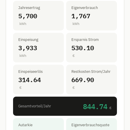
Jahresertrag
Eigenverbrauch
5,700
1,767
kWh
kWh
Einspeisung
Ersparnis Strom
3,933
530.10
kWh
€
Einspeiseerlös
Restkosten Strom/Jahr
314.64
669.90
€
€
844.74
Gesamtvorteil/Jahr
€
Autarkie
Eigenverbrauchsquote