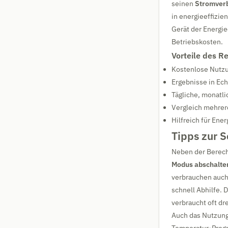
seinen
Stromver
in energieeffizie
Gerät der Energie
Betriebskosten.
Vorteile des R
Kostenlose Nutz
Ergebnisse in Ech
Tägliche, monatl
Vergleich mehrer
Hilfreich für En
Tipps zur 
Neben der Berech
Modus abschalte
verbrauchen auch 
schnell Abhilfe. 
verbraucht oft dr
Auch das Nutzungs