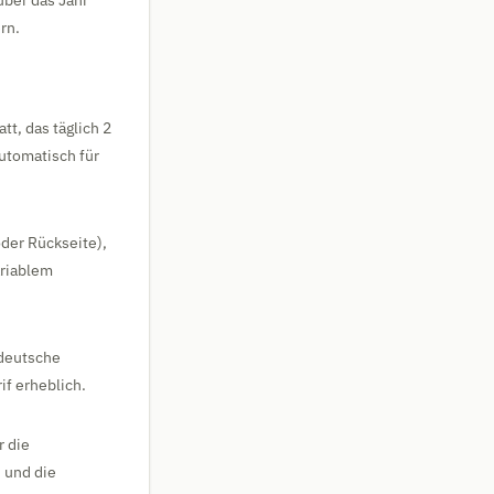
über das Jahr
rn.
tt, das täglich 2
automatisch für
der Rückseite),
ariablem
sdeutsche
if erheblich.
r die
 und die