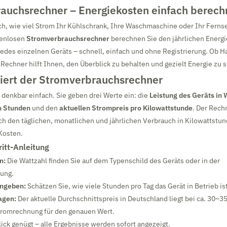
auchsrechner – Energiekosten einfach berec
ch, wie viel Strom Ihr Kühlschrank, Ihre Waschmaschine oder Ihr Ferns
tenlosen
Stromverbrauchsrechner
berechnen Sie den jährlichen Energ
edes einzelnen Geräts – schnell, einfach und ohne Registrierung. Ob H
 Rechner hilft Ihnen, den Überblick zu behalten und gezielt Energie zu 
niert der Stromverbrauchsrechner
 denkbar einfach. Sie geben drei Werte ein: die
Leistung des Geräts in 
n Stunden
und den
aktuellen Strompreis pro Kilowattstunde
. Der Rech
h den täglichen, monatlichen und jährlichen Verbrauch in Kilowattstu
Kosten.
ritt-Anleitung
n:
Die Wattzahl finden Sie auf dem Typenschild des Geräts oder in der
ung.
ngeben:
Schätzen Sie, wie viele Stunden pro Tag das Gerät in Betrieb ist
agen:
Der aktuelle Durchschnittspreis in Deutschland liegt bei ca. 30–3
Stromrechnung für den genauen Wert.
lick genügt – alle Ergebnisse werden sofort angezeigt.