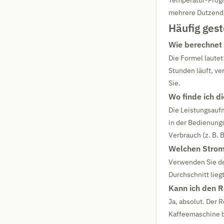
Temperatur-Progr
mehrere Dutzend E
Häufig gest
Wie berechnet
Die Formel lautet
Stunden läuft, ve
Sie.
Wo finde ich d
Die Leistungsaufn
in der Bedienungs
Verbrauch (z. B. 
Welchen Stromp
Verwenden Sie de
Durchschnitt lieg
Kann ich den R
Ja, absolut. Der 
Kaffeemaschine b