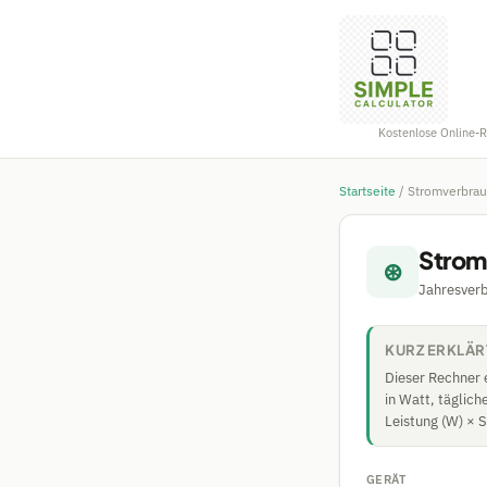
Kostenlose Online-
Startseite
/
Stromverbra
Strom
⊛
Jahresver
KURZ ERKLÄR
Dieser Rechner 
in Watt, täglic
Leistung (W) × 
GERÄT