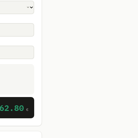
62.80
€