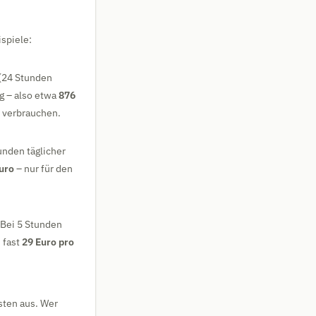
spiele:
 (24 Stunden
ag – also etwa
876
r verbrauchen.
unden täglicher
uro
– nur für den
. Bei 5 Stunden
 fast
29 Euro pro
sten aus. Wer