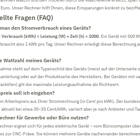
ammen wäscht und den Trockner durch die Wäscheleine ersetzt, spart 
uro. Unser Rechner hilft Ihnen, diese Einsparungen konkret zu beziffe
ellte Fragen (FAQ)
 man den Stromverbrauch eines Geräts?
:
Verbrauch (kWh) = Leistung (W) × Zeit (h) ÷ 1000
. Ein Gerät mit 500 Wa
rbraucht also 1 kWh pro Tag. Unser Rechner erledigt diese Berechnung 
ie Wattzahl meines Geräts?
ahme steht auf dem Typenschild des Geräts (meist auf der Unterseite o
anleitung oder auf der Produktseite des Herstellers. Bei Geräten mit v
Backöfen) gilt die maximale Leistungsaufnahme als Richtwert.
reis soll ich eingeben?
n Arbeitspreis aus Ihrer Stromrechnung (in Cent pro kWh). Der bunde
t aktuell bei etwa 30–35 Cent/kWh, variiert aber je nach Anbieter und Tar
echner für Gewerbe oder Büro nutzen?
Rechner eignet sich für jedes elektrische Gerät – vom Bürocomputer übe
is zur CNC-Fräse. Sie können mehrere Geräte nacheinander berechnen