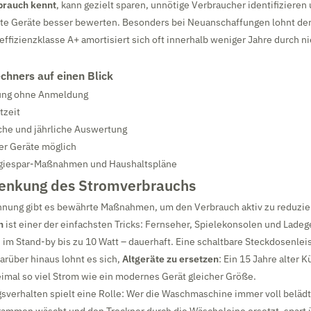
brauch kennt
, kann gezielt sparen, unnötige Verbraucher identifizieren
nte Geräte besser bewerten. Besonders bei Neuanschaffungen lohnt der 
effizienzklasse A+ amortisiert sich oft innerhalb weniger Jahre durch n
echners auf einen Blick
ung ohne Anmeldung
tzeit
iche und jährliche Auswertung
er Geräte möglich
ergiespar-Maßnahmen und Haushaltspläne
Senkung des Stromverbrauchs
nung gibt es bewährte Maßnahmen, um den Verbrauch aktiv zu reduzie
n
ist einer der einfachsten Tricks: Fernseher, Spielekonsolen und Ladeg
im Stand-by bis zu 10 Watt – dauerhaft. Eine schaltbare Steckdosenleis
Darüber hinaus lohnt es sich,
Altgeräte zu ersetzen
: Ein 15 Jahre alter 
eimal so viel Strom wie ein modernes Gerät gleicher Größe.
verhalten spielt eine Rolle: Wer die Waschmaschine immer voll belädt,