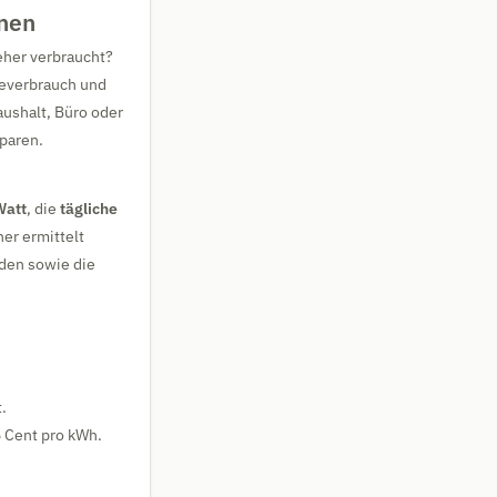
hnen
eher verbraucht?
ieverbrauch und
aushalt, Büro oder
sparen.
Watt
, die
tägliche
ner ermittelt
nden sowie die
.
5 Cent pro kWh.