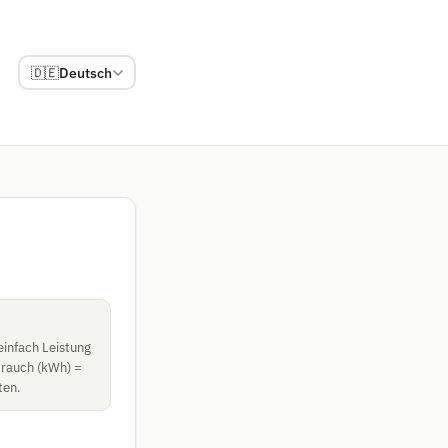
🇩🇪
Deutsch
einfach Leistung
brauch (kWh) =
ten.