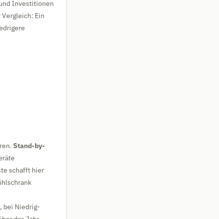
 und Investitionen
Vergleich: Ein
iedrigere
ren.
Stand-by-
eräte
te schafft hier
Kühlschrank
 bei Niedrig-