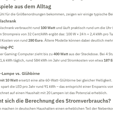
piele aus dem Alltag
fühl für die Größenordnungen bekommen, zeigen wir einige typische Bei
hlschrank
lschrank verbraucht rund
100 Watt
und läuft praktisch rund um die Uhr
em Strompreis von 32 Cent/kWh ergibt das: 100 W × 24 h = 2,4 kWh pro T
 Kosten von rund
280 Euro
. Ältere Modelle können dabei deutlich meh
ming-PC
rker Gaming-Computer zieht bis zu
400 Watt
aus der Steckdose. Bei 4 St
 1,6 kWh täglich, rund 584 kWh im Jahr und Stromkosten von etwa
187 E
D-Lampe vs. Glühbirne
it 10 Watt
ersetzt eine alte 60-Watt-Glühbirne bei gleicher Helligkeit
 spart die LED pro Jahr rund 91 kWh – das entspricht einer Ersparnis von
chnet auf einen Haushalt mit 20 Lampen ist das Potenzial erheblich.
t sich die Berechnung des Stromverbrauchs?
n machen in deutschen Haushalten einen erheblichen Teil der Nebenko