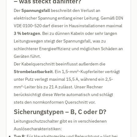
– was steckt dahinter?
Der
Spannungsfall
beschreibt den Verlust an
elektrischer Spannung entlang einer Leitung. Gemäß DIN
VDE 0100-520 darf dieser in Hausinstallationen maximal
3 % betragen
. Bei zu dünnen Kabeln oder sehr langen
Leitungswegen steigt der Spannungsfall, was zu
schlechterer Energieeffizienz und möglichen Schäden an
Geräten führt.
Der Kabelquerschnitt beeinflusst außerdem die
Strombelastbarkeit
. Ein 1,5-mm²-Kupferleiter verträgt
unter Putz verlegt maximal 15,5 A, während ein 2,5-
mm²-Leiter bis zu 21 A zulässt. Unser Rechner
berücksichtigt diese Werte automatisch und schlägt
stets den normkonformen Querschnitt vor.
Sicherungstypen – B, C oder D?
Leitungsschutzschalter gibt es in verschiedenen
Auslösecharakteristiken:
Typ B
: Für Haushaltsgeräte und Beleuchtung – löst bei