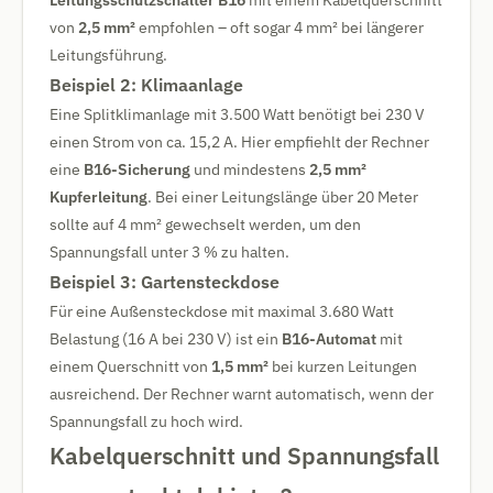
Leitungsschutzschalter B16
mit einem Kabelquerschnitt
von
2,5 mm²
empfohlen – oft sogar 4 mm² bei längerer
Leitungsführung.
Beispiel 2: Klimaanlage
Eine Splitklimanlage mit 3.500 Watt benötigt bei 230 V
einen Strom von ca. 15,2 A. Hier empfiehlt der Rechner
eine
B16-Sicherung
und mindestens
2,5 mm²
Kupferleitung
. Bei einer Leitungslänge über 20 Meter
sollte auf 4 mm² gewechselt werden, um den
Spannungsfall unter 3 % zu halten.
Beispiel 3: Gartensteckdose
Für eine Außensteckdose mit maximal 3.680 Watt
Belastung (16 A bei 230 V) ist ein
B16-Automat
mit
einem Querschnitt von
1,5 mm²
bei kurzen Leitungen
ausreichend. Der Rechner warnt automatisch, wenn der
Spannungsfall zu hoch wird.
Kabelquerschnitt und Spannungsfall