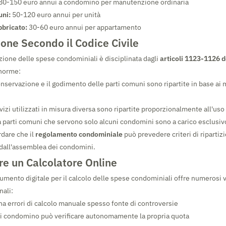
 80-150 euro annui a condomino per manutenzione ordinaria
uni:
50-120 euro annui per unità
bbricato:
30-60 euro annui per appartamento
ione Secondo il Codice Civile
rtizione delle spese condominiali è disciplinata dagli
articoli 1123-1126 d
 norme:
nservazione e il godimento delle parti comuni sono ripartite in base ai m
vizi utilizzati in misura diversa sono ripartite proporzionalmente all'uso
 a parti comuni che servono solo alcuni condomini sono a carico esclusivo
rdare che il
regolamento condominiale
può prevedere criteri di ripartizi
dall'assemblea dei condomini.
e un Calcolatore Online
rumento digitale per il calcolo delle spese condominiali offre numerosi 
nali:
a errori di calcolo manuale spesso fonte di controversie
i condomino può verificare autonomamente la propria quota