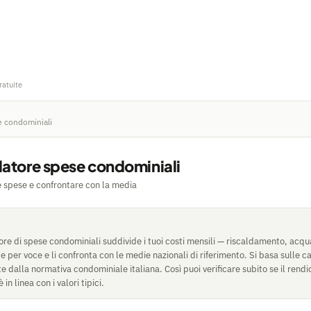
ratuite
e condominiali
latore spese condominiali
le spese e confrontare con la media
re di spese condominiali suddivide i tuoi costi mensili — riscaldamento, acqua,
e per voce e li confronta con le medie nazionali di riferimento. Si basa sulle c
e dalla normativa condominiale italiana. Così puoi verificare subito se il rendi
in linea con i valori tipici.