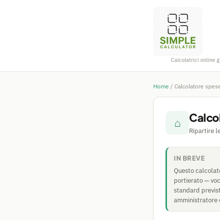
Calcolatrici online g
Home
/
Calcolatore spes
Calco
⌂
Ripartire 
IN BREVE
Questo calcolato
portierato — voc
standard previst
amministratore è 