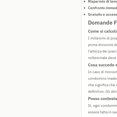
Risparmio di tem
Confronto immed
Gratuito e access
Domande Fr
Come si calcola
I millesimi di pr
prima divisione de
l'altezza dei pian
millesimale deve 
Cosa succede 
In caso di morosi
condomino inademp
che significa che
definitivo. Gli al
Posso contesta
Sì, ogni condomin
essere fatta in s