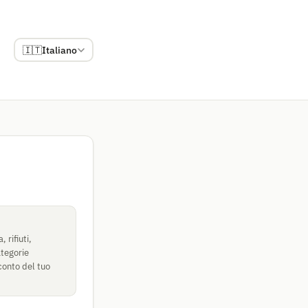
🇮🇹
Italiano
 rifiuti,
ategorie
conto del tuo