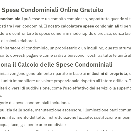
e Spese Condominiali Online Gratuito
condominiali
può essere un compito complesso, soprattutto quando si tra
sti tra i vari condomini. Il nostro
calcolatore spese condominiali
ti per
idere e confrontare le spese comuni in modo rapido e preciso, senza bi
 di calcolo elaborati.
inistratore di condominio, un proprietario o un inquilino, questo strume
uanto dovresti pagare e come si distribuiscono i costi tra tutte le unità a
ona il Calcolo delle Spese Condominiali
iali vengono generalmente ripartite in base ai
millesimi di proprietà
, 
 unità immobiliare un valore proporzionale rispetto all'intero edificio. 
eri diversi di suddivisione, come l'uso effettivo dei servizi o la superfi
o.
egorie di spese condominiali includono:
pulizia delle scale, manutenzione ascensore, illuminazione parti comuni
rie:
rifacimento del tetto, ristrutturazione facciate, sostituzione impian
cqua, luce, gas per le aree condivise