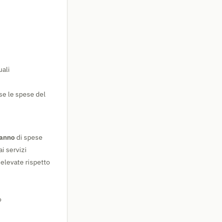
uali
 se le spese del
'anno
di spese
ai servizi
 elevate rispetto
o