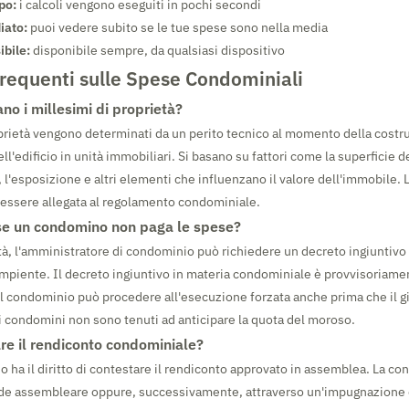
po:
i calcoli vengono eseguiti in pochi secondi
iato:
puoi vedere subito se le tue spese sono nella media
ibile:
disponibile sempre, da qualsiasi dispositivo
equenti sulle Spese Condominiali
no i millesimi di proprietà?
oprietà vengono determinati da un perito tecnico al momento della costr
ll'edificio in unità immobiliari. Si basano su fattori come la superficie 
i, l'esposizione e altri elementi che influenzano il valore dell'immobile. 
essere allegata al regolamento condominiale.
se un condomino non paga le spese?
tà, l'amministratore di condominio può richiedere un decreto ingiuntivo 
iente. Il decreto ingiuntivo in materia condominiale è provvisoriamen
 il condominio può procedere all'esecuzione forzata anche prima che il gi
tri condomini non sono tenuti ad anticipare la quota del moroso.
re il rendiconto condominiale?
o ha il diritto di contestare il rendiconto approvato in assemblea. La c
ede assembleare oppure, successivamente, attraverso un'impugnazione 