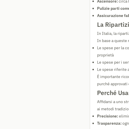
Ascensore:
circa
Pulizie parti com
Assicurazione fa
La Ripartiz
In Italia, la ripa
In base a queste
Le spese per la co
proprietà
Le spese per i ser
Le spese riferite
È importante rico
purché approvati 
Perché Usar
Affidarsi a uno st
ai metodi tradizio
Precisione:
elimin
Trasparenza:
ogn