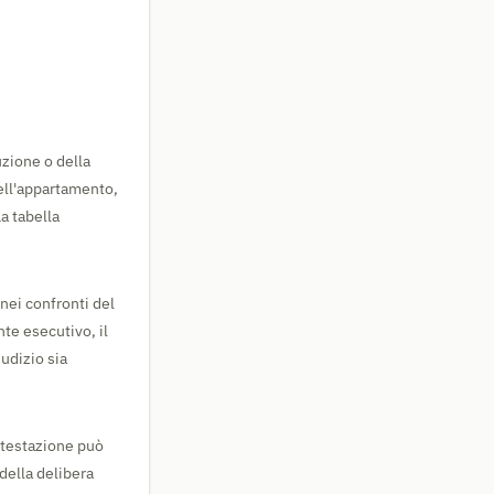
uzione o della
dell'appartamento,
La tabella
nei confronti del
te esecutivo, il
udizio sia
ontestazione può
della delibera