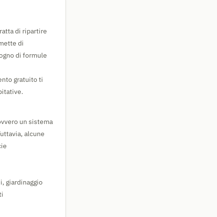
tta di ripartire
mette di
sogno di formule
nto gratuito ti
bitative.
ovvero un sistema
Tuttavia, alcune
cie
, giardinaggio
ti