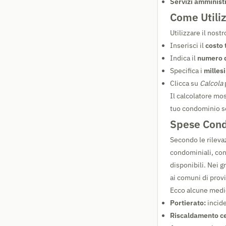
Servizi amministr
Come Utiliz
Utilizzare il nos
Inserisci il
costo 
Indica il
numero d
Specifica i
millesi
Clicca su
Calcola
Il calcolatore mo
tuo condominio son
Spese Condo
Secondo le rilevaz
condominiali, con s
disponibili. Nei 
ai comuni di provi
Ecco alcune medie 
Portierato:
incide
Riscaldamento ce