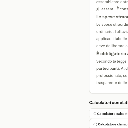
assembleare ent
gli assenti. È con
Le spese strao
Le spese straordi
ordinarie. Tuttav
applicarsi tabell
deve deliberare c
È obbligatorio
Secondo la legge 
partecipanti
. Al 
professionale, se
trasparente dell
Calcolatori correlat
⬡ Calcolatore calces
◯ Calcolatore chimic