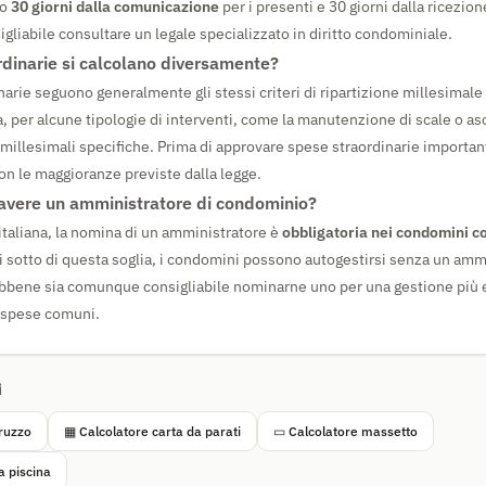
ro
30 giorni dalla comunicazione
per i presenti e 30 giorni dalla ricezion
sigliabile consultare un legale specializzato in diritto condominiale.
rdinarie si calcolano diversamente?
narie seguono generalmente gli stessi criteri di ripartizione millesimale
ia, per alcune tipologie di interventi, come la manutenzione di scale o a
e millesimali specifiche. Prima di approvare spese straordinarie importan
on le maggioranze previste dalla legge.
 avere un amministratore di condominio?
italiana, la nomina di un amministratore è
obbligatoria nei condomini co
di sotto di questa soglia, i condomini possono autogestirsi senza un amm
bbene sia comunque consigliabile nominarne uno per una gestione più e
e spese comuni.
i
truzzo
▦ Calcolatore carta da parati
▭ Calcolatore massetto
a piscina