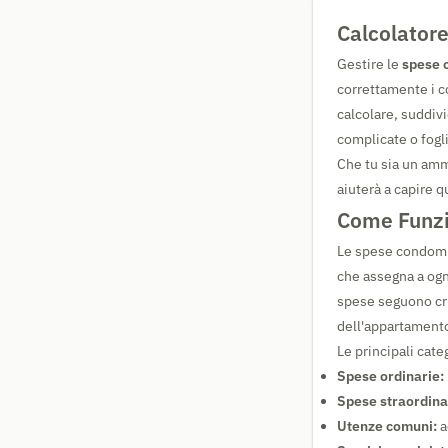
Calcolator
Gestire le
spese 
correttamente i co
calcolare, suddiv
complicate o fogli
Che tu sia un amm
aiuterà a capire q
Come Funzi
Le spese condomin
che assegna a ogni
spese seguono crit
dell'appartament
Le principali cat
Spese ordinarie:
Spese straordina
Utenze comuni:
a