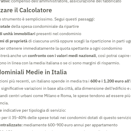
ativi:
compenso dell'amministratore, assicurazione del fabbricato
zare il Calcolatore
tro strumento è semplicissimo. Segui questi passaggi:
totale
della spesa condominiale da ripartire
i unità immobiliari
presenti nel condominio
mi di proprietà
di ciascuna unità oppure scegli la ripartizione in parti ug
per ottenere immediatamente la quota spettante a ogni condomino
strerà anche un
confronto con i valori medi nazionali
, così potrai capire
o in linea con la media italiana o se ci sono margini di risparmio.
miniali Medie in Italia
ioni più recenti, un italiano spende in media tra i
600 e i 1.200 euro all
ignificative variazioni in base alla città, alla dimensione dell'edificio e 
grandi centri urbani come Milano e Roma, le spese tendono ad essere più
ncia.
indicative per tipologia di servizio:
 per il 35-40% delle spese totali nei condomini dotati di questo servizi
ntralizzato:
mediamente 600-900 euro annui per appartamento