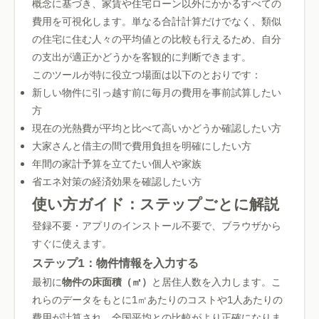
概念に基づき、家賃や住宅ローン以外にかかるすべての
費用を可視化します。単なる合計計算だけでなく、類似
の住宅に住む人々の平均値との比較も行えるため、自分
の支出が適正かどうかを客観的に判断できます。
このツールが特に役立つ場面は以下のとおりです：
新しい物件に引っ越す前に毎月の費用を事前試算したい
方
現在の光熱費が平均と比べて高いかどうか確認したい方
大家さんと借主の間で費用負担を明確にしたい方
年間の家計予算を立てたい個人や家族
省エネ対策の経済効果を確認したい方
使い方ガイド：ステップごとに解説
登録不要・アプリのインストール不要で、ブラウザから
すぐに使えます。
ステップ1：物件情報を入力する
最初に
物件の床面積（㎡）
と居住人数を入力します。こ
れらのデータをもとに1㎡あたりのコストや1人あたりの
費用が計算され、全国平均との比較がより正確になりま