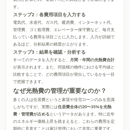
す。
ステップ2：各費用項目を入力する
電気代、水道代、ガス代、暖房費、インターネット代、
管理費、ゴミ処理費、エレベーター保守費など、毎月支
払っている費用を項目ごとに入力します。入力が詳細で
あるほど、分析結果の精度が上がります。
ステップ3：結果を確認・分析する
すべてのデータを入力すると、
月間・年間の光熱費合計
が表示されます。また、同規模の物件における平均値と
比較することで、どの費用項目が突出しているかを一目
で把握できます。
なぜ光熱費の管理が重要なのか？
多くの人は住居費というと家賃や住宅ローンのみを意識
しがちですが、実際には
住居費全体の20〜35%を光熱
費・管理費が占める
というデータがあります。特に近年
のエネルギー価格上昇を踏まえると、これらの費用を定
期的に見直すことは家計管理において非常に重要です。