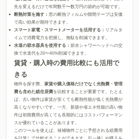
先を変えるだけで年間数千〜数万円の節約が可能です。
断熱対策を施す：
窓の断熱フィルムや隙間テープは安価
で高い効果が期待できます。
スマート家電・スマートメーターを活用する：
リアルタ
イムで消費電力を把握し、無駄を削減できます。
水道の節水器具を使用する：
節水シャワーヘッドへの交
換で水道代を20〜40%削減できます。
賃貸・購入時の費用比較にも活用で
きる
物件を探す際、
家賃や購入価格だけでなく光熱費・管理
費も含めた総住居費
を比較することが重要です。たとえ
ば、古い物件は家賃が安くても断熱性能が低く光熱費が
高くなりやすいです。一方、新築や省エネ性能の高い物
件は初期費用が高くても長期的にはコストパフォーマン
スが優れていることがあります。
このツールを使えば、候補物件ごとに予想される総費用
を計算して比較することができます。引っ越しや購入を