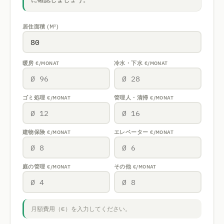
居住面積 (M²)
暖房
冷水・下水
€/MONAT
€/MONAT
ゴミ処理
管理人・清掃
€/MONAT
€/MONAT
建物保険
エレベーター
€/MONAT
€/MONAT
庭の管理
その他
€/MONAT
€/MONAT
月額費用（€）を入力してください。