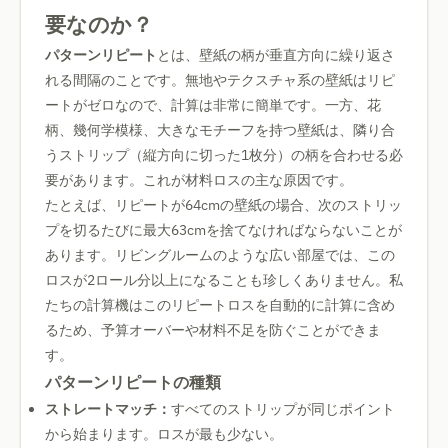
要なのか？
パターンリピート
とは、壁紙の柄が垂直方向に繰り返さ
れる間隔のことです。無地やテクスチャ系の壁紙はリピ
ートがゼロなので、計算は非常に簡単です。一方、花
柄、幾何学模様、大きなモチーフを持つ壁紙は、隣り合
うストリップ（縦方向に切った1枚分）の柄を合わせる必
要があります。これが材料ロスの主な原因です。
たとえば、リピートが64cmの壁紙の場合、次のストリッ
プを切るたびに最大63cmを捨てなければならないことが
あります。リビングルームのような広い部屋では、この
ロスが2ロール分以上になることも珍しくありません。私
たちの計算機はこのリピートロスを自動的に計算に含め
るため、予算オーバーや材料不足を防ぐことができま
す。
パターンリピートの種類
ストレートマッチ：
すべてのストリップが同じポイント
から始まります。ロスが最も少ない。