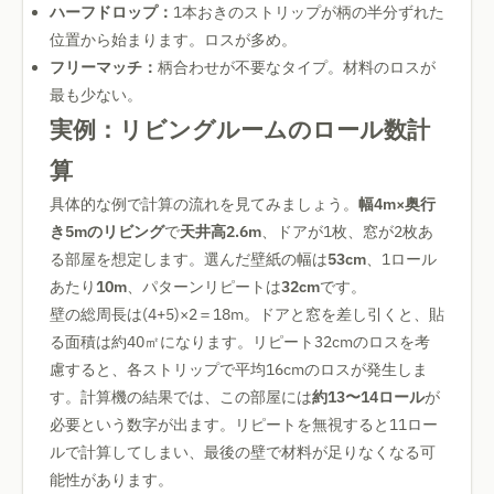
ハーフドロップ：
1本おきのストリップが柄の半分ずれた
位置から始まります。ロスが多め。
フリーマッチ：
柄合わせが不要なタイプ。材料のロスが
最も少ない。
実例：リビングルームのロール数計
算
具体的な例で計算の流れを見てみましょう。
幅4m×奥行
き5mのリビング
で
天井高2.6m
、ドアが1枚、窓が2枚あ
る部屋を想定します。選んだ壁紙の幅は
53cm
、1ロール
あたり
10m
、パターンリピートは
32cm
です。
壁の総周長は(4+5)×2＝18m。ドアと窓を差し引くと、貼
る面積は約40㎡になります。リピート32cmのロスを考
慮すると、各ストリップで平均16cmのロスが発生しま
す。計算機の結果では、この部屋には
約13〜14ロール
が
必要という数字が出ます。リピートを無視すると11ロー
ルで計算してしまい、最後の壁で材料が足りなくなる可
能性があります。