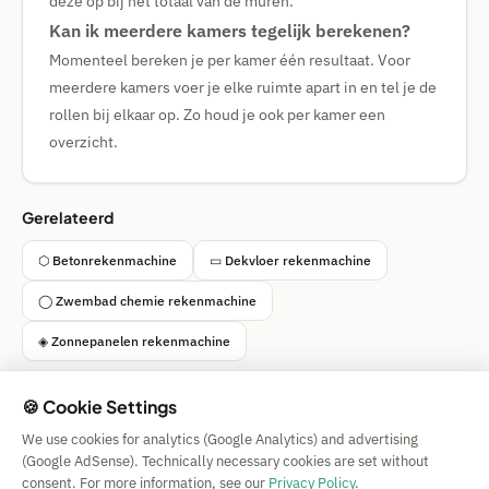
deze op bij het totaal van de muren.
Kan ik meerdere kamers tegelijk berekenen?
Momenteel bereken je per kamer één resultaat. Voor
meerdere kamers voer je elke ruimte apart in en tel je de
rollen bij elkaar op. Zo houd je ook per kamer een
overzicht.
Gerelateerd
⬡ Betonrekenmachine
▭ Dekvloer rekenmachine
◯ Zwembad chemie rekenmachine
◈ Zonnepanelen rekenmachine
🍪 Cookie Settings
We use cookies for analytics (Google Analytics) and advertising
Simple Calculator
(Google AdSense). Technically necessary cookies are set without
Impressum
|
Privacy
|
Terms
|
🍪 Cookies
consent. For more information, see our
Privacy Policy
.