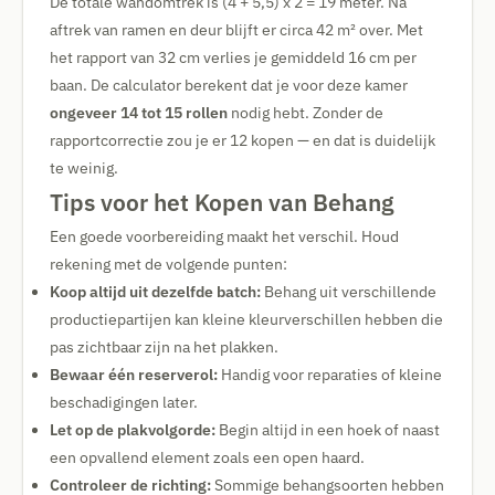
De totale wandomtrek is (4 + 5,5) x 2 = 19 meter. Na
aftrek van ramen en deur blijft er circa 42 m² over. Met
het rapport van 32 cm verlies je gemiddeld 16 cm per
baan. De calculator berekent dat je voor deze kamer
ongeveer 14 tot 15 rollen
nodig hebt. Zonder de
rapportcorrectie zou je er 12 kopen — en dat is duidelijk
te weinig.
Tips voor het Kopen van Behang
Een goede voorbereiding maakt het verschil. Houd
rekening met de volgende punten:
Koop altijd uit dezelfde batch:
Behang uit verschillende
productiepartijen kan kleine kleurverschillen hebben die
pas zichtbaar zijn na het plakken.
Bewaar één reserverol:
Handig voor reparaties of kleine
beschadigingen later.
Let op de plakvolgorde:
Begin altijd in een hoek of naast
een opvallend element zoals een open haard.
Controleer de richting:
Sommige behangsoorten hebben