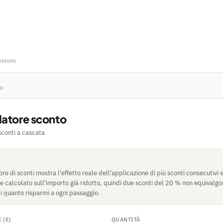
ratuite
to
latore sconto
sconti a cascata
re di sconti mostra l'effetto reale dell'applicazione di più sconti consecutivi 
e calcolato sull'importo già ridotto, quindi due sconti del 20 % non equivalg
i quanto risparmi a ogni passaggio.
 (€)
QUANTITÀ