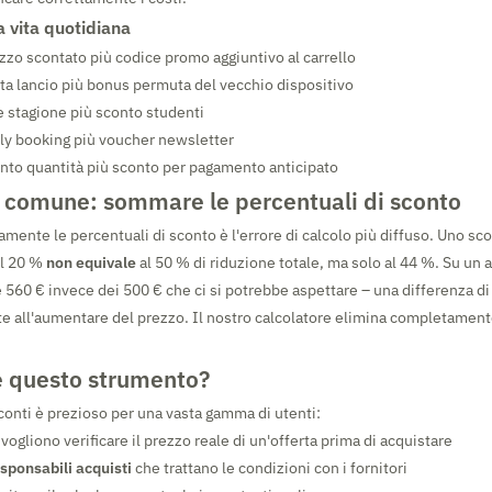
a vita quotidiana
zzo scontato più codice promo aggiuntivo al carrello
ta lancio più bonus permuta del vecchio dispositivo
ne stagione più sconto studenti
rly booking più voucher newsletter
nto quantità più sconto per pagamento anticipato
ù comune: sommare le percentuali di sconto
amente le percentuali di sconto è l'errore di calcolo più diffuso. Uno sc
el 20 %
non equivale
al 50 % di riduzione totale, ma solo al 44 %. Su un 
e 560 € invece dei 500 € che ci si potrebbe aspettare – una differenza d
 all'aumentare del prezzo. Il nostro calcolatore elimina completament
le questo strumento?
sconti è prezioso per una vasta gamma di utenti:
vogliono verificare il prezzo reale di un'offerta prima di acquistare
sponsabili acquisti
che trattano le condizioni con i fornitori