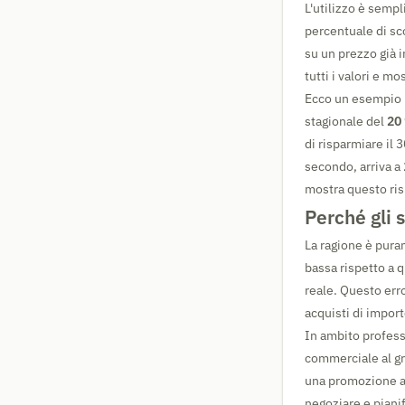
L'utilizzo è sempl
percentuale di s
su un prezzo già 
tutti i valori e m
Ecco un esempio p
stagionale del
20
di risparmiare il 
secondo, arriva a 
mostra questo risu
Perché gli 
La ragione è pura
bassa rispetto a 
reale. Questo err
acquisti di import
In ambito profess
commerciale al gro
una promozione al
negoziare e pianif