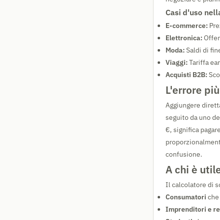
Casi d'uso nell
E-commerce:
Pre
Elettronica:
Offer
Moda:
Saldi di fi
Viaggi:
Tariffa ea
Acquisti B2B:
Sco
L'errore pi
Aggiungere dirett
seguito da uno d
€, significa pagar
proporzionalmente
confusione.
A chi è uti
Il calcolatore di 
Consumatori
che 
Imprenditori e re