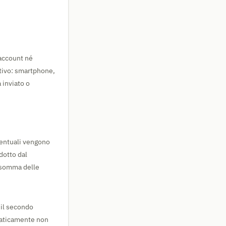
 account né
itivo: smartphone,
 inviato o
centuali vengono
dotto dal
a somma delle
 il secondo
maticamente non