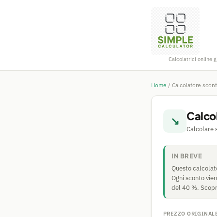
Calcolatrici online g
Home
/
Calcolatore scon
Calco
↘
Calcolare 
IN BREVE
Questo calcolato
Ogni sconto vien
del 40 %. Scopr
PREZZO ORIGINALE