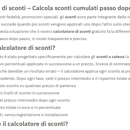
 di sconti – Calcola sconti cumulati passo do
nti fedeltà, promozioni speciali: gli
sconti
sono parte integrante delle n
 succede quando più sconti vengono applicati uno dopo l'altro sullo ste
esta situazione che il nostro
calcolatore di sconti
gratuito fa la differen
passo dopo passo, in modo trasparente e preciso.
alcolatore di sconti?
to è stato progettato specificamente per calcolare gli
sconti a catena
(o 
oni percentuali applicate in successione a un prezzo. Invece di somma
l che darebbe un risultato errato – il calcolatore applica ogni sconto al pr
cedente. Dopo ogni fase, vedi il prezzo intermedio e il risparmio totale
golo sconto su qualsiasi prezzo di partenza
ù livelli di sconto in successione
el prezzo intermedio dopo ogni sconto
to totale in euro e in percentuale
i, senza registrazione o installazione
il calcolatore di sconti?