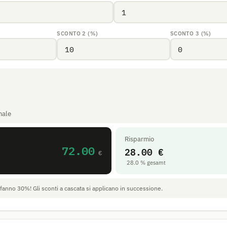
SCONTO 2 (%)
SCONTO 3 (%)
nale
Risparmio
72.00
28.00 €
€
28.0 % gesamt
nno 30%! Gli sconti a cascata si applicano in successione.