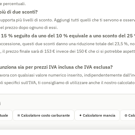
e percentuali.
più di due sconti?
 supporta più livelli di sconto. Aggiungi tutti quelli che ti servono e osser
el prezzo dopo ognuno di essi.
 15 % seguito da uno del 10 % equivale a uno sconto del 25
successione, questi due sconti danno una riduzione totale del 23,5 %, n
 il prezzo finale sarà di 153 € invece dei 150 € che ci si potrebbe aspe
funziona sia per prezzi IVA inclusa che IVA esclusa?
e lavora con qualsiasi valore numerico inserito, indipendentemente dall'
li specifici sull'IVA, ti consigliamo di utilizzare anche il nostro calcolat
i
tuale
≋ Calcolatore costo carburante
✦ Calcolatore mancia
⊚ Calc