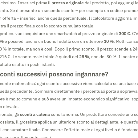
icissimo. Inserisci prima il
prezzo originale
del prodotto, poi aggiungi l
conto. Se è presente un secondo sconto – per esempio un codice promoz
in offerta – inserisci anche quella percentuale. Il calcolatore aggiorna
ostra il prezzo finale con lo sconto cumulato totale.
ratico: vuoi acquistare uno smartwatch al prezzo originale di
300 €
. C'
 %
e possiedi anche un buono fedeltà con un ulteriore
10 %
. Molti con
30 % in totale, ma non è così. Dopo il primo sconto, il prezzo scende a 24
216 €. Lo sconto reale totale è quindi del
28 %
, non del 30 %. Il nostro c
ltato esatto in pochi istanti.
sconti successivi possono ingannare?
mente matematica: ogni sconto successivo viene calcolato su una base d
quella precedente. Sommare direttamente i percentuali porta a sopravval
ore è molto comune e può avere un impatto economico significativo, sop
o elevato.
ionale, gli
sconti a catena
sono la norma. Un produttore concede uno s
ssista, il grossista applica un ulteriore sconto al dettagliante, e quest
 consumatore finale. Conoscere l'effetto reale di ogni livello è fondam
icare correttamente i costi.