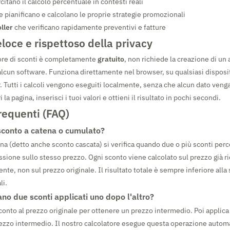
itano il calcolo percentuale in contesti reali
 pianificano e calcolano le proprie strategie promozionali
oller
che verificano rapidamente preventivi e fatture
eloce e rispettoso della privacy
tore di sconti è completamente
gratuito
, non richiede la creazione di un
i alcun software. Funziona direttamente nel browser, su qualsiasi dispos
. Tutti i calcoli vengono eseguiti localmente, senza che alcun dato venga
a pagina, inserisci i tuoi valori e ottieni il risultato in pochi secondi.
equenti (FAQ)
sconto a catena o cumulato?
na (detto anche sconto cascata) si verifica quando due o più sconti per
ssione sullo stesso prezzo. Ogni sconto viene calcolato sul prezzo già ri
nte, non sul prezzo originale. Il risultato totale è sempre inferiore all
li.
no due sconti applicati uno dopo l'altro?
sconto al prezzo originale per ottenere un prezzo intermedio. Poi applica
rezzo intermedio. Il nostro calcolatore esegue questa operazione auto