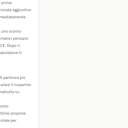
a prima
ionale aggiuntivo
 immediatamente
è uno sconto
sumatori pensano
0 €. Dopo il
alcolatore ti
i partenza più
utare il risparmio
rattutto su
conto
'ultimo propone
entale per