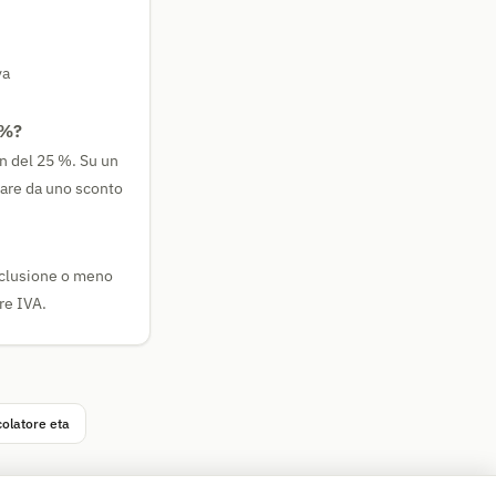
va
 %?
on del 25 %. Su un
ttare da uno sconto
inclusione o meno
ore IVA.
olatore eta