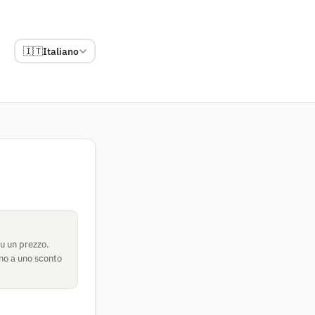
🇮🇹
Italiano
su un prezzo.
ono a uno sconto