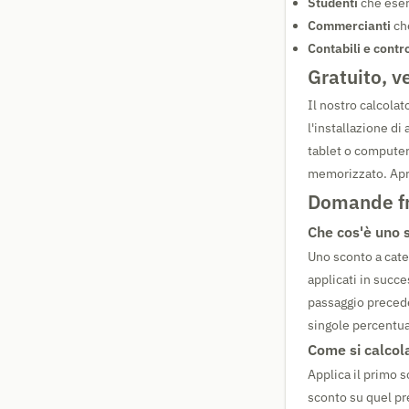
Studenti
che eserc
Commercianti
che
Contabili e contr
Gratuito, v
Il nostro calcola
l'installazione d
tablet o computer
memorizzato. Apri l
Domande fr
Che cos'è uno 
Uno sconto a cate
applicati in succe
passaggio precede
singole percentua
Come si calcola
Applica il primo 
sconto su quel p