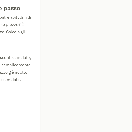
po passo
ostre abitudini di
sso prezzo? È
za. Calcola gli
sconti cumulati),
re semplicemente
ezzo già ridotto
 accumulato.