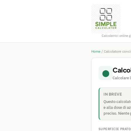
Calcolatrici online g
Home
/
Calcolatore conc
Calco
⬤
Calcolare 
IN BREVE
Questo calcolato
e alla dose di a
preciso. Niente 
SUPERFICIE PRATO 