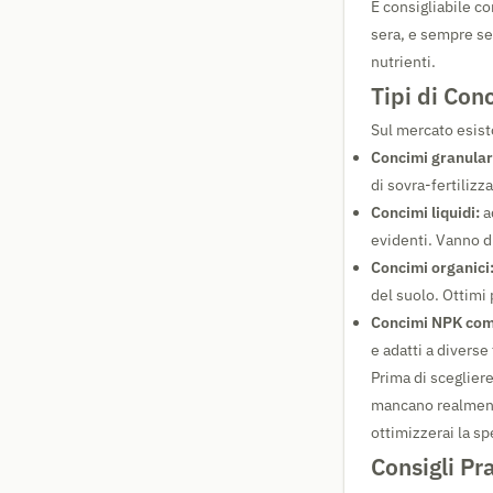
È consigliabile co
sera, e sempre se
nutrienti.
Tipi di Con
Sul mercato esisto
Concimi granulari
di sovra-fertiliz
Concimi liquidi:
a
evidenti. Vanno di
Concimi organici
del suolo. Ottimi
Concimi NPK com
e adatti a diverse
Prima di scegliere
mancano realmente
ottimizzerai la sp
Consigli Pr