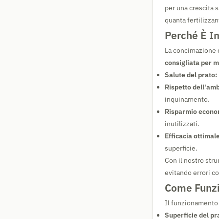
per una crescita s
quanta fertilizzan
Perché È I
La concimazione d
consigliata per 
Salute del prato:
Rispetto dell'amb
inquinamento.
Risparmio econo
inutilizzati.
Efficacia ottimale
superficie.
Con il nostro str
evitando errori c
Come Funzio
Il funzionamento 
Superficie del pr