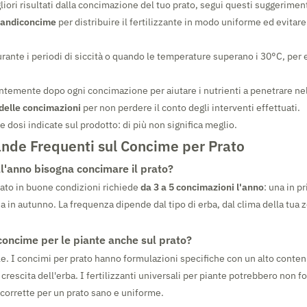
liori risultati dalla concimazione del tuo prato, segui questi suggerimenti
andiconcime
per distribuire il fertilizzante in modo uniforme ed evitar
ante i periodi di siccità o quando le temperature superano i 30°C, per e
temente dopo ogni concimazione per aiutare i nutrienti a penetrare nel
 delle concimazioni
per non perdere il conto degli interventi effettuati.
 dosi indicate sul prodotto: di più non significa meglio.
nde Frequenti sul Concime per Prato
ll'anno bisogna concimare il prato?
rato in buone condizioni richiede
da 3 a 5 concimazioni l'anno
: una in p
a in autunno. La frequenza dipende dal tipo di erba, dal clima della tua z
concime per le piante anche sul prato?
le. I concimi per prato hanno formulazioni specifiche con un alto conten
 crescita dell'erba. I fertilizzanti universali per piante potrebbero non fo
 corrette per un prato sano e uniforme.