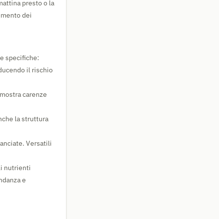
mattina presto o la
bimento dei
he specifiche:
ducendo il rischio
o mostra carenze
che la struttura
anciate. Versatili
i nutrienti
ondanza e