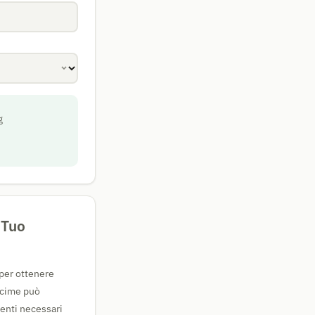
g
 Tuo
 per ottenere
oncime può
ienti necessari