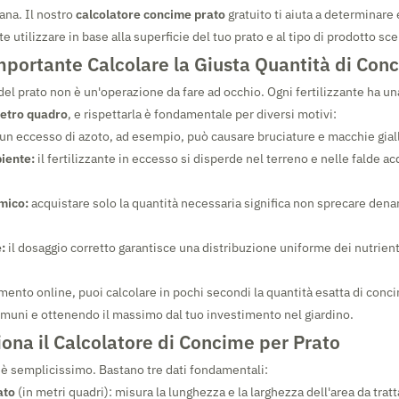
ana. Il nostro
calcolatore concime prato
gratuito ti aiuta a determinar
te utilizzare in base alla superficie del tuo prato e al tipo di prodotto sce
mportante Calcolare la Giusta Quantità di Con
el prato non è un'operazione da fare ad occhio. Ogni fertilizzante ha u
metro quadro
, e rispettarla è fondamentale per diversi motivi:
un eccesso di azoto, ad esempio, può causare bruciature e macchie giall
iente:
il fertilizzante in eccesso si disperde nel terreno e nelle falde a
mico:
acquistare solo la quantità necessaria significa non sprecare denar
:
il dosaggio corretto garantisce una distribuzione uniforme dei nutrienti
umento online, puoi calcolare in pochi secondi la quantità esatta di conc
omuni e ottenendo il massimo dal tuo investimento nel giardino.
na il Calcolatore di Concime per Prato
è semplicissimo. Bastano tre dati fondamentali:
ato
(in metri quadri): misura la lunghezza e la larghezza dell'area da tratt