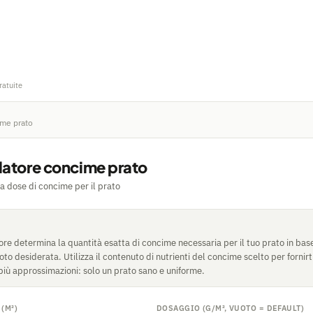
ratuite
ime prato
latore concime prato
la dose di concime per il prato
re determina la quantità esatta di concime necessaria per il tuo prato in base
zoto desiderata. Utilizza il contenuto di nutrienti del concime scelto per fornir
più approssimazioni: solo un prato sano e uniforme.
(M²)
DOSAGGIO (G/M², VUOTO = DEFAULT)