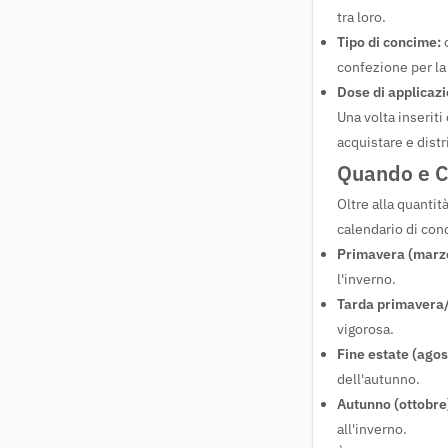
tra loro.
Tipo di concime:
o
confezione per la
Dose di applicaz
Una volta inseriti
acquistare e dist
Quando e C
Oltre alla quanti
calendario di co
Primavera (marzo
l'inverno.
Tarda primavera/
vigorosa.
Fine estate (ago
dell'autunno.
Autunno (ottobre
all'inverno.