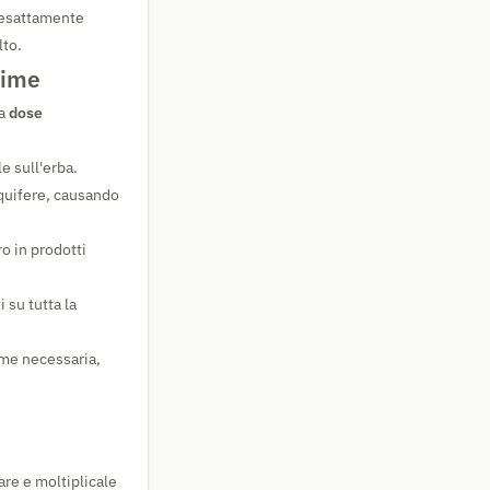
e esattamente
lto.
cime
na
dose
e sull'erba.
cquifere, causando
o in prodotti
 su tutta la
ime necessaria,
are e moltiplicale