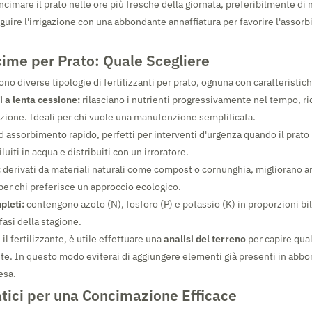
ncimare il prato nelle ore più fresche della giornata, preferibilmente di 
guire l'irrigazione con una abbondante annaffiatura per favorire l'assor
cime per Prato: Quale Scegliere
no diverse tipologie di fertilizzanti per prato, ognuna con caratteristic
 a lenta cessione:
rilasciano i nutrienti progressivamente nel tempo, ri
zazione. Ideali per chi vuole una manutenzione semplificata.
d assorbimento rapido, perfetti per interventi d'urgenza quando il prat
luiti in acqua e distribuiti con un irroratore.
:
derivati da materiali naturali come compost o cornunghia, migliorano an
 per chi preferisce un approccio ecologico.
pleti:
contengono azoto (N), fosforo (P) e potassio (K) in proporzioni bil
 fasi della stagione.
 il fertilizzante, è utile effettuare una
analisi del terreno
per capire qual
. In questo modo eviterai di aggiungere elementi già presenti in abb
esa.
atici per una Concimazione Efficace