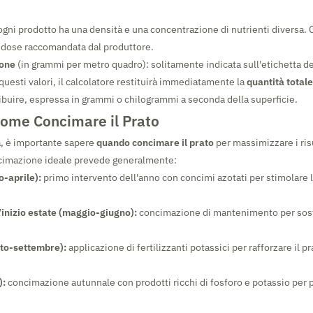
gni prodotto ha una densità e una concentrazione di nutrienti diversa. C
 dose raccomandata dal produttore.
ione
(in grammi per metro quadro): solitamente indicata sull'etichetta del
 questi valori, il calcolatore restituirà immediatamente la
quantità total
ribuire, espressa in grammi o chilogrammi a seconda della superficie.
ome Concimare il Prato
tà, è importante sapere
quando concimare il prato
per massimizzare i risul
ncimazione ideale prevede generalmente:
-aprile):
primo intervento dell'anno con concimi azotati per stimolare 
inizio estate (maggio-giugno):
concimazione di mantenimento per sost
sto-settembre):
applicazione di fertilizzanti potassici per rafforzare il p
):
concimazione autunnale con prodotti ricchi di fosforo e potassio per p