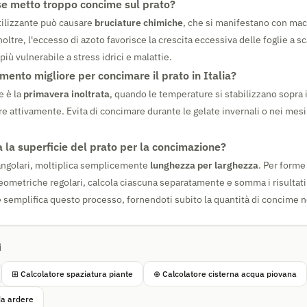
e metto troppo concime sul prato?
tilizzante può causare
bruciature chimiche
, che si manifestano con mac
noltre, l'eccesso di azoto favorisce la crescita eccessiva delle foglie a sc
più vulnerabile a stress idrici e malattie.
ento migliore per concimare il prato in Italia?
e è la
primavera inoltrata
, quando le temperature si stabilizzano sopra i
e attivamente. Evita di concimare durante le gelate invernali o nei mesi 
 la superficie del prato per la concimazione?
tangolari, moltiplica semplicemente
lunghezza per larghezza
. Per forme 
geometriche regolari, calcola ciascuna separatamente e somma i risultati.
e semplifica questo processo, fornendoti subito la quantità di concime 
i
⊞ Calcolatore spaziatura piante
⊕ Calcolatore cisterna acqua piovana
da ardere