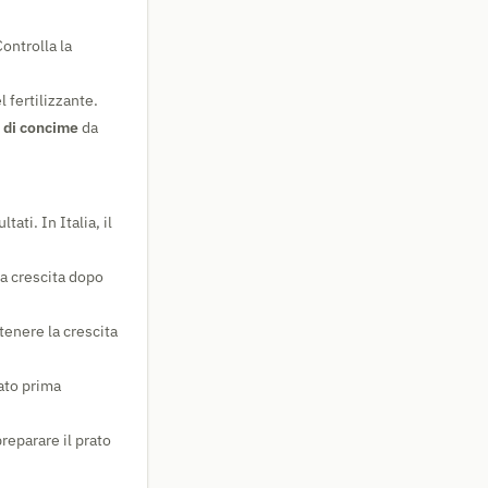
ontrolla la
 fertilizzante.
e di concime
da
tati. In Italia, il
la crescita dopo
enere la crescita
rato prima
reparare il prato